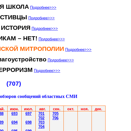
Я ШКОЛА
Подробнее
>>>
ЕСТИВЦЫ
Подробнее
>>>
 ИСТОРИЯ
Подробнее
>>>
КАМ – НЕТ!
Подробнее
>>>
ЕНСКОЙ МИТРОПОЛИИ
Подробнее
>>>
агоустройство
Подробнее
>>>
ЕРРОРИЗМ
Подробнее
>>>
(707)
 обзоров сообщений областных СМИ
ай.
июн
.
июл
.
авг.
сен.
окт.
ноя.
дек.
88
693
697
701
70
5
702
70
6
8
9
694
69
8
703
70
4