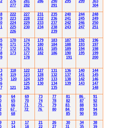
72
2
76
28
1
286
290
295
299
30
3
2
77
282
29
1
30
4
18
222
227
231
235
240
244
248
19
223
228
232
236
241
245
249
20
224
229
233
237
242
246
250
21
225
230
234
238
243
247
251
226
239
65
170
174
179
183
187
192
196
66
171
175
180
184
188
193
197
67
172
176
181
185
189
194
198
68
173
177
182
186
190
195
199
69
178
191
200
13
118
122
127
131
136
140
144
14
119
123
128
132
137
141
145
15
120
124
129
133
138
142
146
16
125
130
134
139
143
147
17
121
126
135
148
9
64
69
73
77
81
86
91
0
65
70
74
78
82
87
92
1
66
71
75
79
83
88
93
2
67
72
76
80
84
89
94
3
68
85
90
95
9
13
17
21
26
30
34
38
0
14
18
22
27
31
35
39