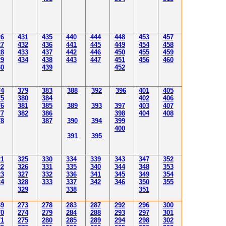
26
431
435
4
40
4
4
4
4
4
8
453
457
27
432
43
6
4
4
1
4
4
5
4
4
9
454
458
28
433
437
4
42
4
46
450
455
459
29
43
4
438
4
4
3
4
4
7
451
456
4
60
30
43
9
452
7
4
379
383
388
392
39
6
40
1
40
5
7
5
380
384
402
40
6
7
6
381
385
389
39
3
39
7
40
3
40
7
77
382
386
39
8
404
40
8
78
387
390
394
39
9
400
39
1
39
5
21
3
25
3
30
3
34
3
3
9
343
347
352
22
3
26
3
31
3
3
5
340
344
34
8
353
23
3
2
7
3
3
2
3
36
34
1
345
34
9
354
24
3
2
8
3
33
3
3
7
34
2
346
350
355
3
29
3
3
8
351
6
9
2
7
3
2
78
283
28
7
292
296
300
70
2
74
2
79
284
28
8
293
297
30
1
71
2
7
5
280
28
5
289
294
298
30
2