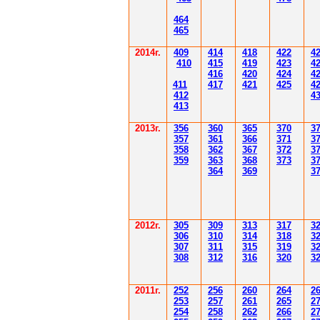
4
6
4
4
6
5
2014
г.
40
9
414
418
42
2
4
410
41
5
419
423
4
416
420
424
4
411
41
7
421
425
4
412
4
41
3
201
3г.
356
360
365
370
3
35
7
361
366
371
3
358
362
36
7
37
2
3
359
363
36
8
373
3
364
36
9
3
2012
г.
30
5
30
9
3
13
3
17
3
306
3
1
0
3
14
3
18
3
30
7
3
1
1
3
15
3
19
3
308
3
12
3
1
6
3
20
3
201
1
г.
252
256
260
264
2
253
257
261
265
2
254
258
262
266
2