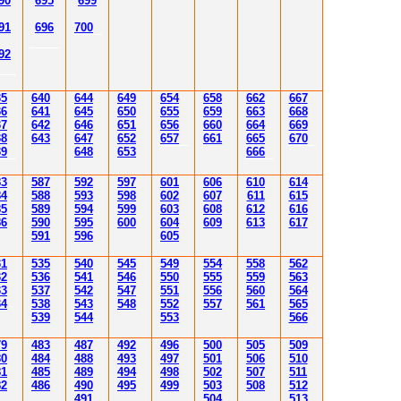
90
695
699
9
1
69
6
700
9
2
35
640
644
64
9
654
65
8
6
6
2
6
6
7
36
641
645
650
65
5
659
6
6
3
6
68
37
642
646
651
65
6
6
60
6
64
6
6
9
38
643
647
652
657
6
61
6
65
670
3
9
648
65
3
6
6
6
83
587
592
597
601
606
610
614
84
588
593
598
602
607
611
615
85
589
594
599
603
608
612
616
86
590
595
600
604
60
9
613
61
7
591
596
605
31
535
540
545
549
554
558
562
32
536
541
54
6
550
555
559
563
33
537
542
54
7
55
1
556
560
56
4
34
538
543
548
552
557
561
565
53
9
544
553
566
79
483
487
492
496
500
505
509
80
484
48
8
493
49
7
501
506
510
81
485
489
494
498
502
507
511
82
486
490
495
499
503
508
512
491
504
51
3