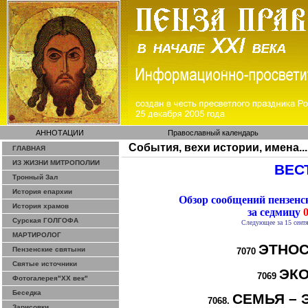
АННОТАЦИИ
Православный календарь
События, вехи истории, имена...
ГЛАВНАЯ
ИЗ ЖИЗНИ МИТРОПОЛИИ
ВЕСТ
Тронный Зал
История епархии
Обзор сообщений пензен
История храмов
за седмицу
0
Сурская ГОЛГОФА
Следующее за 15 сентя
МАРТИРОЛОГ
ЭТНОС
Пензенские святыни
7070
Святые источники
ЭК
7069
Фотогалерея"ХХ век"
Беседка
СЕМЬЯ – 
7068.
Зарисовки