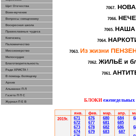
НОВА
Щит Отечества
7067.
Воин-мученик
НЕЧ
7066.
Вопросы священнику
Воскресная школа
НАША
7065.
Православные чудеса
Ковчежец
НАРКОТИ
7064.
Паломничество
Из жизни ПЕНЗ
Миссионерство
7063.
Милосердие
ЖИЛЬЁ и бл
7062.
Благотворительность
Ради ХРИСТА !
АНТИТ
7061.
В помощь болящему
Архив
Альманах П Л
Газета П П С
БЛОКИ
еженедельных
Журнал П Е В
янв.
фев
.
мар
.
апр.
м
671
67
6
6
80
6
8
4
6
201
9
г.
672
67
7
6
81
6
85
67
3
67
8
6
8
2
6
86
6
67
4
67
9
6
83
6
87