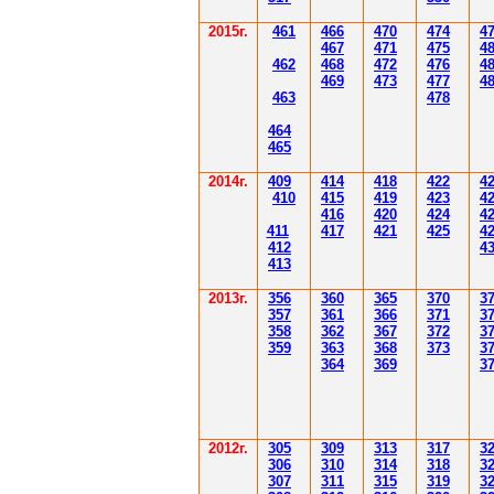
2015г.
4
61
4
6
6
470
474
4
4
6
7
471
475
4
4
62
4
6
8
472
476
4
4
6
9
47
3
477
4
4
6
3
478
4
6
4
4
6
5
2014
г.
40
9
414
418
42
2
4
410
41
5
419
423
4
416
420
424
4
411
41
7
421
425
4
412
4
41
3
201
3г.
356
360
365
370
3
35
7
361
366
371
3
358
362
36
7
37
2
3
359
363
36
8
373
3
364
36
9
3
2012
г.
30
5
30
9
3
13
3
17
3
306
3
1
0
3
14
3
18
3
30
7
3
1
1
3
15
3
19
3