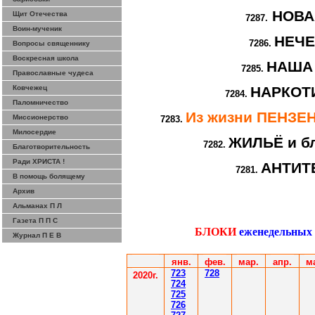
НОВА
Щит Отечества
7287.
Воин-мученик
НЕЧ
7286.
Вопросы священнику
Воскресная школа
НАША
7285.
Православные чудеса
Ковчежец
НАРКОТИ
7284.
Паломничество
Из жизни ПЕНЗ
Миссионерство
7283.
Милосердие
ЖИЛЬЁ и бл
7282.
Благотворительность
Ради ХРИСТА !
АНТИТ
7281.
В помощь болящему
Архив
Альманах П Л
Газета П П С
БЛОКИ
еженедельных
Журнал П Е В
янв.
фев
.
мар
.
апр.
м
7
23
7
28
2020г.
7
24
7
25
7
26