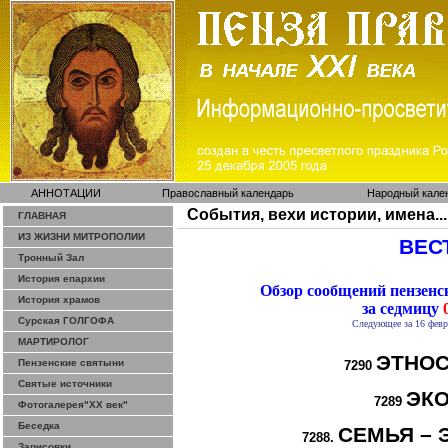
АННОТАЦИИ
Православный календарь
Народный кале
События, вехи истории, имена...
ГЛАВНАЯ
ИЗ ЖИЗНИ МИТРОПОЛИИ
ВЕСТ
Тронный Зал
История епархии
Обзор сообщений пензен
История храмов
за седмицу
0
Сурская ГОЛГОФА
Следующее за 16 февр
МАРТИРОЛОГ
ЭТНОС
Пензенские святыни
7290
Святые источники
ЭК
7289
Фотогалерея"ХХ век"
Беседка
СЕМЬЯ – 
7288.
Зарисовки