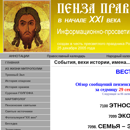
АННОТАЦИИ
Православный календарь
Народный кале
События, вехи истории, имена...
ГЛАВНАЯ
ИЗ ЖИЗНИ МИТРОПОЛИИ
ВЕСТ
Тронный Зал
История епархии
Обзор сообщений пензен
История храмов
за седмицу
29 се
Сурская ГОЛГОФА
Следующее за 06 октя
МАРТИРОЛОГ
ЭТНОС
Пензенские святыни
7100
Святые источники
ЭК
7099
Фотогалерея"ХХ век"
Беседка
СЕМЬЯ – 
7098.
Зарисовки