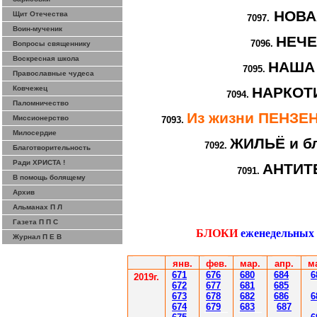
НОВА
Щит Отечества
7097.
Воин-мученик
НЕЧ
7096.
Вопросы священнику
Воскресная школа
НАША
7095.
Православные чудеса
Ковчежец
НАРКОТИ
7094.
Паломничество
Из жизни ПЕНЗ
Миссионерство
7093.
Милосердие
ЖИЛЬЁ и бл
7092.
Благотворительность
Ради ХРИСТА !
АНТИТ
7091.
В помощь болящему
Архив
Альманах П Л
Газета П П С
БЛОКИ
еженедельных
Журнал П Е В
янв.
фев
.
мар
.
апр.
м
671
67
6
6
80
6
8
4
6
201
9
г.
672
67
7
6
81
6
85
67
3
67
8
6
8
2
6
86
6
67
4
67
9
6
83
6
87