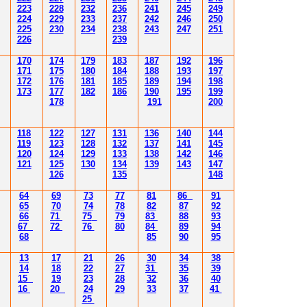
223
228
232
236
241
245
249
224
229
233
237
242
246
250
225
230
234
238
243
247
251
226
239
170
174
179
183
187
192
196
171
175
180
184
188
193
197
172
176
181
185
189
194
198
173
177
182
186
190
195
199
178
191
200
118
122
127
131
136
140
144
119
123
128
132
137
141
145
120
124
129
133
138
142
146
121
125
130
134
139
143
147
126
135
148
64
69
73
77
81
86
91
65
70
74
78
82
87
92
66
71
75
79
83
88
93
67
72
76
80
84
89
94
68
85
90
95
13
17
21
26
30
34
38
14
18
22
27
31
35
39
15
19
23
28
32
36
40
16
20
24
29
33
37
41
25