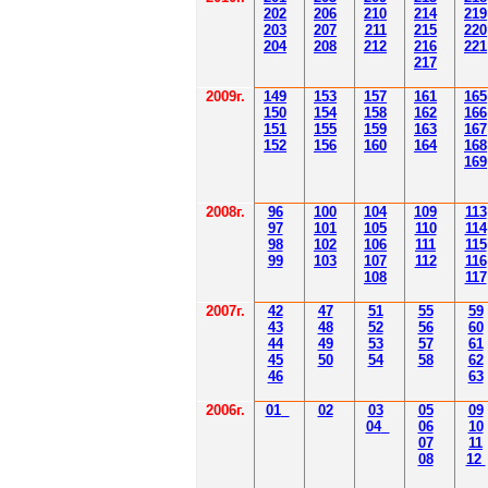
202
206
210
214
219
203
207
211
215
220
204
208
212
216
221
217
2009г.
149
153
157
161
165
150
154
158
162
166
151
155
159
163
167
152
156
160
164
168
169
2008г.
96
100
104
109
113
97
101
105
110
114
98
102
106
111
115
99
103
107
112
116
108
117
2007г.
42
47
51
55
59
43
48
52
56
60
44
49
53
57
61
45
50
54
58
62
46
63
2006г.
01
02
03
05
09
04
06
10
07
11
08
12