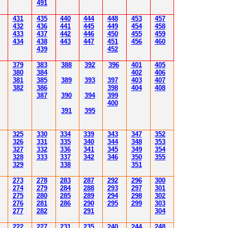
491
431
435
4
40
4
4
4
4
4
8
453
457
432
43
6
4
4
1
4
4
5
4
4
9
454
458
433
437
4
42
4
46
450
455
459
43
4
438
4
4
3
4
4
7
451
456
4
60
43
9
452
379
383
388
392
39
6
40
1
40
5
380
384
402
40
6
381
385
389
39
3
39
7
40
3
40
7
382
386
39
8
404
40
8
387
390
394
39
9
400
39
1
39
5
3
25
3
30
3
34
3
3
9
343
347
352
3
26
3
31
3
3
5
340
344
34
8
353
3
2
7
3
3
2
3
36
34
1
345
34
9
354
3
2
8
3
33
3
3
7
34
2
346
350
355
3
29
3
3
8
351
2
7
3
2
78
283
28
7
292
296
300
2
74
2
79
284
28
8
293
297
30
1
2
7
5
280
28
5
289
294
298
30
2
2
76
28
1
286
290
295
299
30
3
2
77
282
29
1
30
4
222
227
231
235
240
244
248