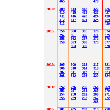
4
6
5
478
2014
г.
40
9
414
418
42
2
426
410
41
5
419
423
427
411
416
420
424
428
412
41
7
421
425
429
41
3
430
201
3г.
356
360
365
370
37
4
35
7
361
366
371
37
5
358
362
36
7
37
2
37
6
359
363
36
8
373
377
364
36
9
378
2012
г.
30
5
30
9
3
13
3
17
3
21
306
3
1
0
3
14
3
18
3
22
30
7
3
1
1
3
15
3
19
3
23
308
3
12
3
1
6
3
20
3
24
201
1
г.
252
256
260
264
26
9
253
257
261
265
2
70
254
258
262
266
2
71
255
259
263
267
2
72
268
2010г.
201
205
209
213
218