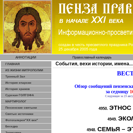
АННОТАЦИИ
Православный календарь
События, вехи истории, имена...
ГЛАВНАЯ
ИЗ ЖИЗНИ МИТРОПОЛИИ
ВЕСТ
Тронный Зал
История епархии
Обзор сообщений пензенс
История храмов
за седмицу
16
Сурская ГОЛГОФА
Следующее за 23 авгу
МАРТИРОЛОГ
ЭТНОС
Пензенские святыни
4950.
Святые источники
ЭКО
4949.
Фотогалерея"ХХ век"
Беседка
СЕМЬЯ – Э
4948.
Зарисовки