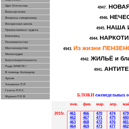
НОВА
Щит Отечества
4947.
Воин-мученик
НЕЧЕ
4946.
Вопросы священнику
Воскресная школа
НАША 
4945.
Православные чудеса
Ковчежец
НАРКОТИ
4944.
Паломничество
Из жизни ПЕНЗЕ
Миссионерство
4943.
Милосердие
ЖИЛЬЁ и бл
4942.
Благотворительность
Ради ХРИСТА !
АНТИТ
4941.
В помощь болящему
Архив
Альманах П Л
Газета П П С
БЛОКИ
еженедельных 
Журнал П Е В
янв.
фев
.
мар
.
апр.
май
2015г.
4
61
4
6
6
470
474
479
4
62
4
6
7
471
475
480
4
6
3
4
6
8
472
476
481
4
6
4
4
6
9
47
3
477
482