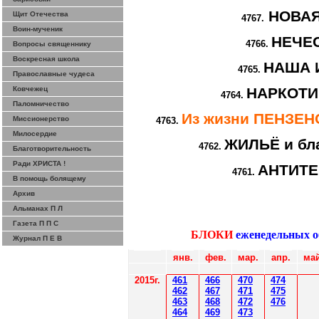
НОВА
Щит Отечества
4767.
Воин-мученик
НЕЧЕ
4766.
Вопросы священнику
Воскресная школа
НАША 
4765.
Православные чудеса
Ковчежец
НАРКОТИ
4764.
Паломничество
Из жизни ПЕНЗЕ
Миссионерство
4763.
Милосердие
ЖИЛЬЁ и бл
4762.
Благотворительность
Ради ХРИСТА !
АНТИТ
4761.
В помощь болящему
Архив
Альманах П Л
Газета П П С
БЛОКИ
еженедельных 
Журнал П Е В
янв.
фев
.
мар
.
апр.
май
2015г.
4
61
4
6
6
470
474
4
62
4
6
7
471
475
4
6
3
4
6
8
472
476
4
6
4
4
6
9
47
3