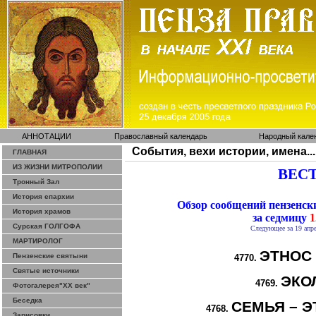
АННОТАЦИИ
Православный календарь
Народный кале
События, вехи истории, имена...
ГЛАВНАЯ
ИЗ ЖИЗНИ МИТРОПОЛИИ
ВЕСТ
Тронный Зал
История епархии
Обзор сообщений пензенс
История храмов
за седмицу
1
Сурская ГОЛГОФА
Следующее за 19 апре
МАРТИРОЛОГ
ЭТНОС
Пензенские святыни
4770.
Святые источники
ЭКО
4769.
Фотогалерея"ХХ век"
Беседка
СЕМЬЯ – Э
4768.
Зарисовки