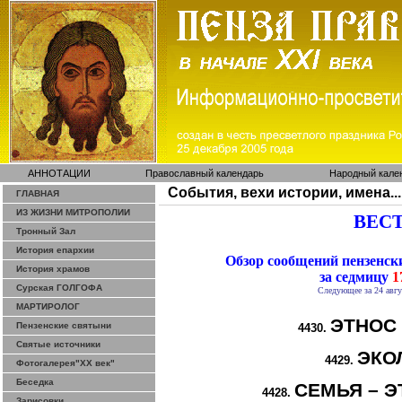
АННОТАЦИИ
Православный календарь
Народный кале
События, вехи истории, имена...
ГЛАВНАЯ
ИЗ ЖИЗНИ МИТРОПОЛИИ
ВЕСТ
Тронный Зал
История епархии
Обзор сообщений пензенс
История храмов
за седмицу
17
Сурская ГОЛГОФА
Следующее за 24 авгу
МАРТИРОЛОГ
ЭТНОС
Пензенские святыни
4430.
Святые источники
ЭКО
4429.
Фотогалерея"ХХ век"
Беседка
СЕМЬЯ – Э
4428.
Зарисовки