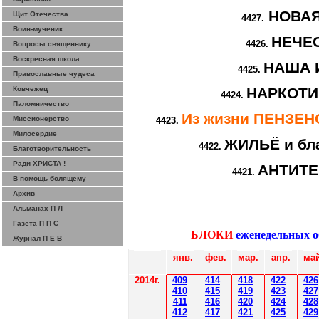
НОВА
Щит Отечества
4427.
Воин-мученик
НЕЧЕ
4426.
Вопросы священнику
Воскресная школа
НАША 
4425.
Православные чудеса
Ковчежец
НАРКОТИ
4424.
Паломничество
Из жизни ПЕНЗЕ
Миссионерство
4423.
Милосердие
ЖИЛЬЁ и бл
4422.
Благотворительность
Ради ХРИСТА !
АНТИТ
4421.
В помощь болящему
Архив
Альманах П Л
Газета П П С
БЛОКИ
еженедельных 
Журнал П Е В
янв.
фев
.
мар
.
апр.
май
2014
г.
40
9
414
418
42
2
426
410
41
5
419
423
427
411
416
420
424
428
412
41
7
421
425
429