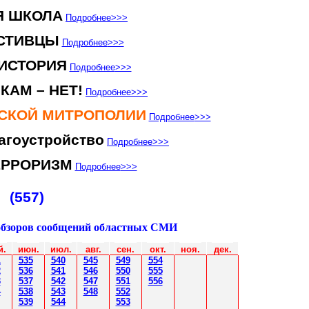
Я ШКОЛА
Подробнее
>>>
СТИВЦЫ
Подробнее
>>>
ИСТОРИЯ
Подробнее
>>>
КАМ – НЕТ!
Подробнее
>>>
НСКОЙ МИТРОПОЛИИ
Подробнее
>>>
агоустройство
Подробнее
>>>
ЕРРОРИЗМ
Подробнее
>>>
(557)
обзоров сообщений областных СМИ
й.
июн
.
июл
.
авг.
сен.
окт.
ноя.
дек.
1
535
540
545
549
554
2
536
541
54
6
550
555
3
537
542
54
7
55
1
556
4
538
543
548
552
53
9
544
553