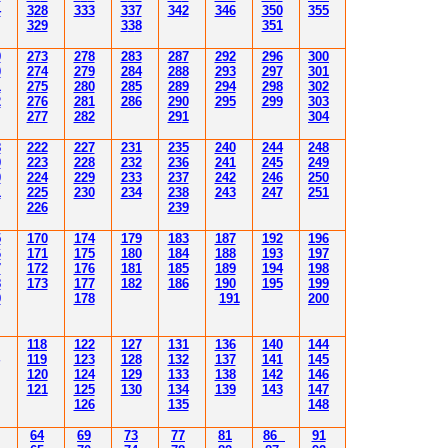
4
3
2
8
3
33
3
3
7
34
2
346
350
355
3
29
3
3
8
351
9
2
7
3
2
78
283
28
7
292
296
300
0
2
74
2
79
284
28
8
293
297
30
1
1
2
7
5
280
28
5
289
294
298
30
2
2
2
76
28
1
286
290
295
299
30
3
2
77
282
29
1
30
4
8
222
227
231
235
240
244
248
9
223
228
232
236
241
245
249
0
224
229
233
237
242
246
250
1
225
230
234
238
243
247
251
226
239
5
170
174
179
183
187
192
196
6
171
175
180
184
188
193
197
7
172
176
181
185
189
194
198
8
173
177
182
186
190
195
199
9
178
191
200
118
122
127
131
136
140
144
119
123
128
132
137
141
145
120
124
129
133
138
142
146
121
125
130
134
139
143
147
126
135
148
64
69
73
77
81
86
91