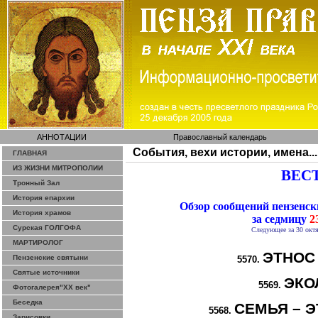
АННОТАЦИИ
Православный календарь
События, вехи истории, имена...
ГЛАВНАЯ
ИЗ ЖИЗНИ МИТРОПОЛИИ
ВЕСТ
Тронный Зал
История епархии
Обзор сообщений пензенс
История храмов
за седмицу
23
Сурская ГОЛГОФА
Следующее за 30 октя
МАРТИРОЛОГ
ЭТНОС
Пензенские святыни
5570.
Святые источники
ЭКО
5569.
Фотогалерея"ХХ век"
Беседка
СЕМЬЯ – Э
5568.
Зарисовки