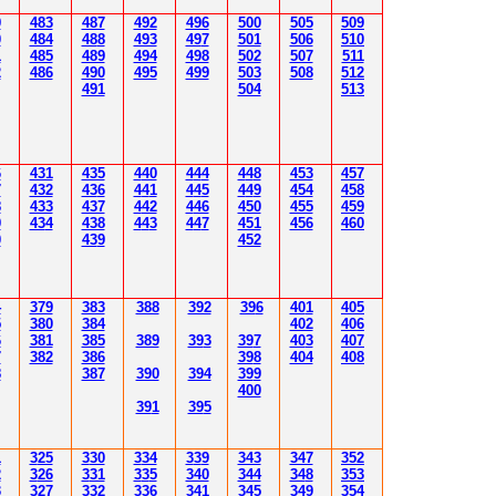
9
483
487
492
496
500
505
509
0
484
48
8
493
49
7
501
506
510
1
485
489
494
498
502
507
511
2
486
490
495
499
503
508
512
491
504
51
3
6
431
435
4
40
4
4
4
4
4
8
453
457
7
432
43
6
4
4
1
4
4
5
4
4
9
454
458
8
433
437
4
42
4
46
450
455
459
9
43
4
438
4
4
3
4
4
7
451
456
4
60
0
43
9
452
4
379
383
388
392
39
6
40
1
40
5
5
380
384
402
40
6
6
381
385
389
39
3
39
7
40
3
40
7
7
382
386
39
8
404
40
8
8
387
390
394
39
9
400
39
1
39
5
1
3
25
3
30
3
34
3
3
9
343
347
352
2
3
26
3
31
3
3
5
340
344
34
8
353
3
3
2
7
3
3
2
3
36
34
1
345
34
9
354