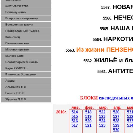
НОВА
Щит Отечества
5567.
Воин-мученик
НЕЧЕ
5566.
Вопросы священнику
Воскресная школа
НАША 
5565.
Православные чудеса
Ковчежец
НАРКОТИ
5564.
Паломничество
Из жизни ПЕНЗЕ
Миссионерство
5563.
Милосердие
ЖИЛЬЁ и бл
5562.
Благотворительность
Ради ХРИСТА !
АНТИТ
5561.
В помощь болящему
Архив
Альманах П Л
Газета П П С
БЛОКИ
еженедельных 
Журнал П Е В
янв.
фев
.
мар
.
апр.
ма
2016г.
514
518
522
526
53
515
519
523
527
53
516
520
524
528
53
517
521
525
529
53
530