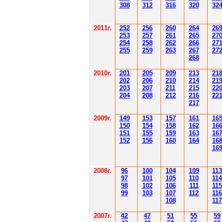
308
3
12
3
1
6
3
20
3
2
201
1
г.
252
256
260
264
26
253
257
261
265
2
7
254
258
262
266
2
7
255
259
263
267
2
7
268
2010г.
201
205
209
213
21
202
206
210
214
21
203
207
211
215
22
204
208
212
216
22
217
2009г.
149
153
157
161
16
150
154
158
162
16
151
155
159
163
16
152
156
160
164
16
16
2008г.
96
100
104
109
113
97
101
105
110
114
98
102
106
111
115
99
103
107
112
116
108
117
2007г.
42
47
51
55
59