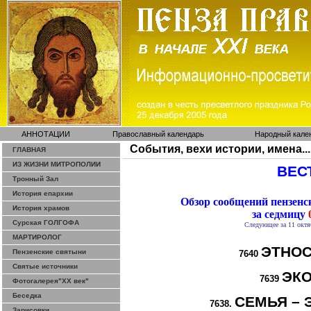
АННОТАЦИИ
Православный календарь
Народный кале
События, вехи истории, имена...
ГЛАВНАЯ
ИЗ ЖИЗНИ МИТРОПОЛИИ
ВЕСТ
Тронный Зал
История епархии
Обзор сообщений пензен
История храмов
за седмицу
0
Сурская ГОЛГОФА
Следующее за 11 октя
МАРТИРОЛОГ
ЭТНОС
Пензенские святыни
7640
Святые источники
ЭК
7639
Фотогалерея"ХХ век"
Беседка
СЕМЬЯ – 
7638.
Зарисовки