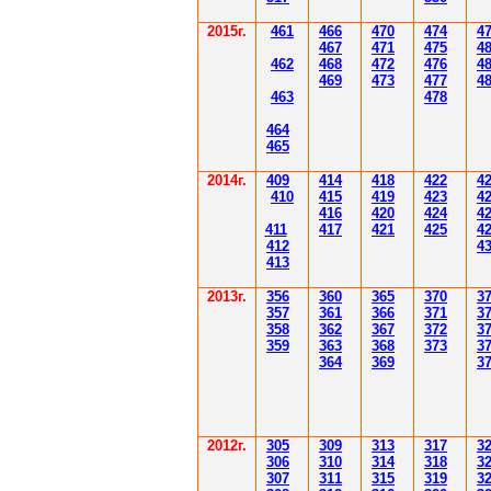
2015г.
4
61
4
6
6
470
474
4
4
6
7
471
475
4
4
62
4
6
8
472
476
4
4
6
9
47
3
477
4
4
6
3
478
4
6
4
4
6
5
2014
г.
40
9
414
418
42
2
4
410
41
5
419
423
4
416
420
424
4
411
41
7
421
425
4
412
4
41
3
201
3г.
356
360
365
370
3
35
7
361
366
371
3
358
362
36
7
37
2
3
359
363
36
8
373
3
364
36
9
3
2012
г.
30
5
30
9
3
13
3
17
3
306
3
1
0
3
14
3
18
3
30
7
3
1
1
3
15
3
19
3