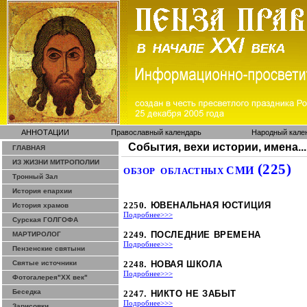
АННОТАЦИИ
Православный календарь
Народный кале
События, вехи истории, имена...
ГЛАВНАЯ
ИЗ ЖИЗНИ МИТРОПОЛИИ
(225)
СМИ
ОБЗОР
ОБЛАСТНЫХ
Тронный Зал
История епархии
2250
. ЮВЕНАЛЬНАЯ ЮСТИЦИЯ
История храмов
Подробнее>>>
Сурская ГОЛГОФА
2249
. ПОСЛЕДНИЕ ВРЕМЕНА
МАРТИРОЛОГ
Подробнее>>>
Пензенские святыни
Святые источники
2248
. НОВАЯ ШКОЛА
Подробнее>>>
Фотогалерея"ХХ век"
Беседка
2247
. НИКТО НЕ ЗАБЫТ
Подробнее>>>
Зарисовки