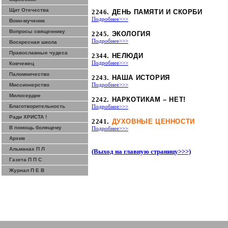
Щит Отечества
2246
. ДЕНЬ ПАМЯТИ И СКОРБИ
Подробнее>>>
Воин-мученик
Вопросы священнику
2245
. ЭКОЛОГИЯ
Подробнее>>>
Воскресная школа
Православные чудеса
2344
.
НЕЛЮДИ
Подробнее>>>
Ковчежец
Паломничество
2243
. НАША ИСТОРИЯ
Миссионерство
Подробнее>>>
Милосердие
2242
. НАРКОТИКАМ – НЕТ!
Благотворительность
Подробнее>>>
Ради ХРИСТА !
2241
.
ДУХОВНЫЕ ЦЕННОСТИ
В помощь болящему
Подробнее>>>
Архив
Альманах П Л
(Выход на главную страницу>>>)
Газета П П С
Журнал П Е В