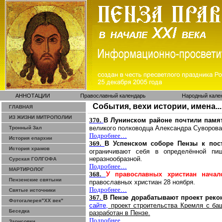
АННОТАЦИИ
Православный календарь
Народный кале
События, вехи истории, имена...
ГЛАВНАЯ
ИЗ ЖИЗНИ МИТРОПОЛИИ
370.
В
Лунинском
районе почтили памя
великого полководца Александра Суворова
Тронный Зал
Подробнее…
История епархии
369.
В Успенском соборе Пензы к пос
История храмов
ограничивают себя в определённой пи
неразнообразной.
Сурская ГОЛГОФА
Подробнее…
МАРТИРОЛОГ
368.
У православных христиан начал
Пензенские святыни
православных христиан 28 ноября.
Подробнее…
Святые источники
367.
В Пензе дорабатывают проект реко
Фотогалерея"ХХ век"
сайте
,
проект строительства Кремля с ба
Беседка
разработан в Пензе.
Подробнее…
Зарисовки