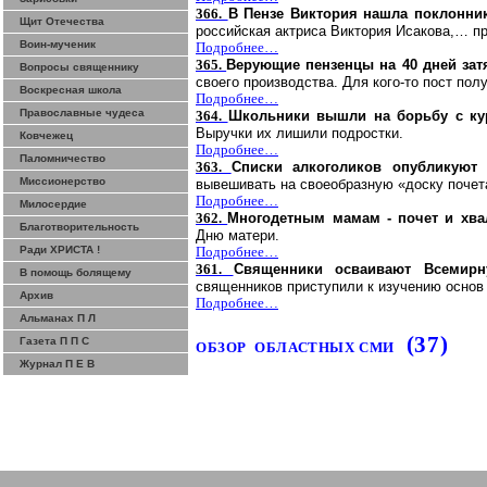
366.
В Пензе Виктория нашла поклонни
Щит Отечества
российская актриса Виктория Исакова,… пр
Воин-мученик
Подробнее…
365.
Верующие
пензенцы
на 40 дней зат
Вопросы священнику
своего производства. Для кого-то пост по
Воскресная школа
Подробнее…
Православные чудеса
364.
Школьники вышли на борьбу с к
Выручки их лишили подростки.
Ковчежец
Подробнее…
Паломничество
363.
Списки алкоголиков опубликуют 
Миссионерство
вывешивать на своеобразную «доску почет
Подробнее…
Милосердие
362.
Многодетным мамам - почет и хва
Благотворительность
Дню матери.
Ради ХРИСТА !
Подробнее…
361.
Священники осваивают Всемир
В помощь болящему
священников приступили к изучению основ
Архив
Подробнее…
Альманах П Л
(37)
Газета П П С
ОБЗОР
ОБЛАСТНЫХ СМИ
Журнал П Е В