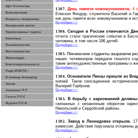
Щит Отечества
1307.
День памяти
новомученников
.
4 
Воин-мученик
Епископ Феодор, служители Василий и Гавр
как день памяти всех
новомученников
и исп
Вопросы священнику
Подробнее>>>
Воскресная школа
1306.
Сегодня в России отмечается Де
Православные чудеса
отчета стали трагические события в Бесл
Ковчежец
человека, в том числе 186 детей.
Паломничество
Подробнее>>>
Миссионерство
1305.
Пензенские студенты выразили ре
Милосердие
наших телевизоров передачи пошлого сод
такие антихудожественные программы о жи
Благотворительность
Подробнее>>>
Ради ХРИСТА !
1304.
Основатели Пензы пришли из Вл
В помощь болящему
князей. Такое сенсационное историческ
Архив
Валерий Горбунов.
Подробнее>>>
Альманах П Л
Газета П П С
1303.
В борьбу с наркоманией должны
Журнал П Е В
связанных с незаконным оборотом нарко
Никольский и
Сердобский
районы.
Подробнее>>>
1302.
Завод в
Леонидовке
открыли.
17
комиссия. Действия персонала отлажены д
Подробнее>>>