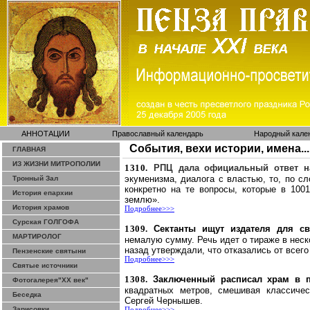
АННОТАЦИИ
Православный календарь
Народный кале
События, вехи истории, имена...
ГЛАВНАЯ
ИЗ ЖИЗНИ МИТРОПОЛИИ
1310.
РПЦ дала официальный ответ н
экуменизма, диалога с властью, то, по с
Тронный Зал
конкретно на те вопросы, которые в 100
История епархии
землю».
История храмов
Подробнее>>>
Сурская ГОЛГОФА
1309.
Сектанты ищут издателя для с
МАРТИРОЛОГ
немалую сумму. Речь идет о тираже
в
неск
назад утверждали, что отказались от всего
Пензенские святыни
Подробнее>>>
Святые источники
1308.
Заключенный расписал храм в 
Фотогалерея"ХХ век"
квадратных метров, смешивая классиче
Беседка
Сергей Чернышев.
Зарисовки
Подробнее>>>