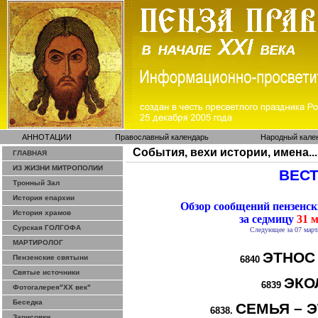
АННОТАЦИИ
Православный календарь
Народный кале
События, вехи истории, имена...
ГЛАВНАЯ
ИЗ ЖИЗНИ МИТРОПОЛИИ
ВЕСТ
Тронный Зал
История епархии
Обзор сообщений пензенс
История храмов
за седмицу
31 м
Сурская ГОЛГОФА
Следующее за 07 марта
МАРТИРОЛОГ
ЭТНОС
Пензенские святыни
6840
Святые источники
ЭКО
6839
Фотогалерея"ХХ век"
Беседка
СЕМЬЯ – Э
6838.
Зарисовки