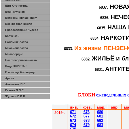
НОВА
Щит Отечества
6837.
Воин-мученик
НЕЧЕ
6836.
Вопросы священнику
Воскресная школа
НАША 
6835.
Православные чудеса
Ковчежец
НАРКОТИ
6834.
Паломничество
Из жизни ПЕНЗЕ
Миссионерство
6833.
Милосердие
ЖИЛЬЁ и бл
6832.
Благотворительность
Ради ХРИСТА !
АНТИТ
6831.
В помощь болящему
Архив
Альманах П Л
Газета П П С
БЛОКИ
еженедельных 
Журнал П Е В
янв.
фев
.
мар
.
апр.
ма
671
67
6
6
80
201
9
г.
672
67
7
6
81
67
3
67
8
6
8
2
67
4
67
9
6
83