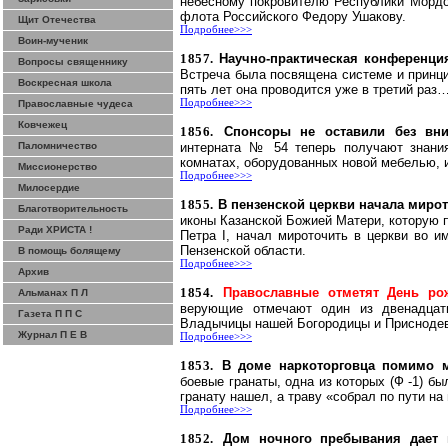
небесному покровителю Республики Мордо
флота Российского Федору Ушакову.
Щит Отечества
Подробнее>>>
Воин-мученик
1857.
Научно-практическая конференция
Вопросы священнику
Встреча была посвящена системе и принци
Воскресная школа
пять лет она проводится уже в третий раз
Подробнее>>>
Православные чудеса
Ковчежец
1856.
Спонсоры не оставили без вни
Паломничество
интерната № 54 теперь получают знания
комнатах, оборудованных новой мебелью, 
Миссионерство
Подробнее>>>
Милосердие
1855.
В пензенской церкви начала миро
Благотворительность
иконы Казанской Божией Матери, которую 
Ради ХРИСТА !
Петра I, начал мироточить в церкви во 
Пензенской области.
В помощь болящему
Подробнее>>>
Архив
1854.
Православные отметят День ро
Альманах П Л
верующие отмечают один из двенадцати
Газета П П С
Владычицы нашей Богородицы и
Присноде
Журнал П Е В
Подробнее>>>
1853.
В доме наркоторговца помимо м
боевые гранаты, одна из которых (Ф -1) б
гранату нашел, а траву «собрал по пути на
Подробнее>>>
1852.
Дом ночного пребывания дает 