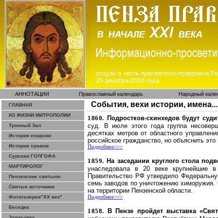
АННОТАЦИИ
Православный календарь
Народный кале
События, вехи истории, имена...
ГЛАВНАЯ
ИЗ ЖИЗНИ МИТРОПОЛИИ
1860.
Подростков-скинхедов будут суди
суд. В июле этого года группа несовер
Тронный Зал
десятках метров от областного управлени
История епархии
российское гражданство, но объяснить эт
История храмов
Подробнее>>>
Сурская ГОЛГОФА
1859.
На заседании круглого стола под
МАРТИРОЛОГ
унаследовала в 20 веке крупнейшие в
Правительство РФ утвердило Федеральную
Пензенские святыни
семь заводов по уничтожению
химоружия
.
Святые источники
на территории Пензенской области.
Фотогалерея"ХХ век"
Подробнее>>>
Беседка
1858.
В Пензе пройдет выставка «Свя
Зарисовки