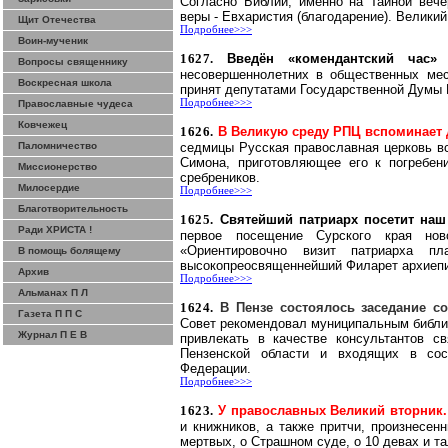
Согласно Библии, именно на Тайной вече
веры - Евхаристия (благодарение). Велики
Щит Отечества
Подробнее>>>
Воин-мученик
1627.
Введён «комендантский час» 
Вопросы священнику
несовершеннолетних в общественных мес
Воскресная школа
принят депутатами Государственной Думы 
Подробнее>>>
Православные чудеса
Ковчежец
1626.
В Великую среду Р
ПЦ всп
оминает 
Паломничество
седмицы Русская православная церковь в
Симона
, приготовляющее его к погребен
Миссионерство
сребреников.
Милосердие
Подробнее>>>
Благотворительность
1625.
Святейший патриарх посетит наш
Ради ХРИСТА !
первое посещение Сурского края но
«Ориентировочно визит патриарха пл
В помощь болящему
высокопреосвященнейший
Филарет архиепи
Архив
Подробнее>>>
Альманах П Л
1624.
В Пензе состоялось заседание с
Газета П П С
Совет рекомендовал муниципальным библио
Журнал П Е В
привлекать в качестве консультантов с
Пензенской области и входящих в сост
Федерации.
Подробнее>>>
1623.
У православных Великий вторник.
и книжников, а также притчи, произнесен
мертвых, о Страшном суде, о 10 девах и та