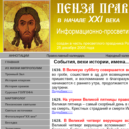
АННОТАЦИИ
Православный календарь
Народный кале
События, вехи истории, имена...
ГЛАВНАЯ
ИЗ ЖИЗНИ МИТРОПОЛИИ
1630.
В Великую субботу совершается в
во
гробе, сошествия в ад для возвещени
Тронный Зал
пришествия, и воспоминание о благоразум
История епархии
начинаются с раннего утра, продолжаются
История храмов
заутрени.
Подробнее>>>
Сурская ГОЛГОФА
МАРТИРОЛОГ
1629.
На утрени Великой пятницы право
Великая пятница – самый скорбный день в
Пензенские святыни
на смерть, Крестных страданий и смерти И
Святые источники
Подробнее>>>
Фотогалерея"ХХ век"
1628.
В Великий четверг верующие вс
Беседка
Великий четверг верующие вспоминают Т
Зарисовки