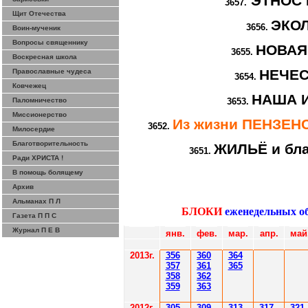
ЭТНОС 
3657.
Щит Отечества
ЭКО
3656.
Воин-мученик
Вопросы священнику
НОВАЯ
3655.
Воскресная школа
НЕЧЕ
Православные чудеса
3654.
Ковчежец
НАША 
Паломничество
3653.
Миссионерство
Из жизни ПЕНЗЕ
3652.
Милосердие
Благотворительность
ЖИЛЬЁ и бла
3651.
Ради ХРИСТА !
В помощь болящему
Архив
Альманах П Л
БЛОКИ
еженедельных о
Газета П П С
Журнал П Е В
янв.
фев
.
мар
.
апр.
май
201
3г.
356
360
364
35
7
361
365
358
362
359
363
2012
г.
30
5
30
9
3
13
3
17
3
21