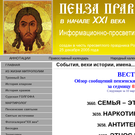
АННОТАЦИИ
Православный календарь
Народный кале
События, вехи истории, имена...
ГЛАВНАЯ
ИЗ ЖИЗНИ МИТРОПОЛИИ
ВЕСТИ
Тронный Зал
Обзор сообщений пензенск
История епархии
за седмицу
0
История храмов
Следующее за 10 мар
Сурская ГОЛГОФА
СЕМЬЯ – Э
МАРТИРОЛОГ
3660.
Пензенские святыни
НАРКОТИК
3659.
Святые источники
Фотогалерея"ХХ век"
АНТИТЕ
3658.
Беседка
Зарисовки