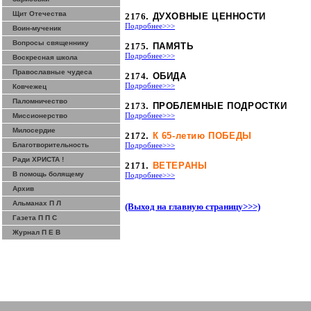
Щит Отечества
2176
. ДУХОВНЫЕ ЦЕННОСТИ
Подробнее>>>
Воин-мученик
Вопросы священнику
2175
. ПАМЯТЬ
Подробнее>>>
Воскресная школа
Православные чудеса
2174
. ОБИДА
Подробнее>>>
Ковчежец
Паломничество
2173
. ПРОБЛЕМНЫЕ ПОДРОСТКИ
Миссионерство
Подробнее>>>
Милосердие
2172
.
К 65-летию ПОБЕДЫ
Благотворительность
Подробнее>>>
Ради ХРИСТА !
2171
.
ВЕТЕРАНЫ
В помощь болящему
Подробнее>>>
Архив
Альманах П Л
(Выход на главную страницу>>>)
Газета П П С
Журнал П Е В