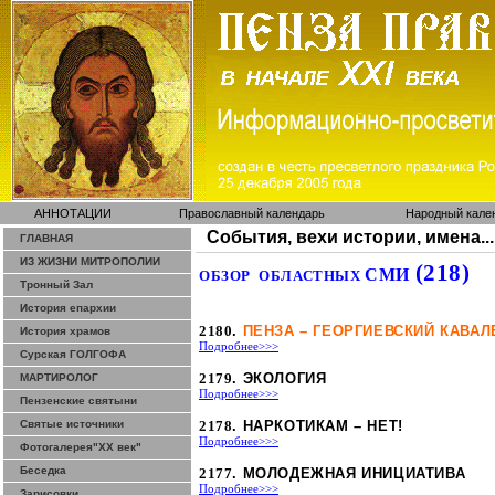
АННОТАЦИИ
Православный календарь
Народный кале
События, вехи истории, имена...
ГЛАВНАЯ
ИЗ ЖИЗНИ МИТРОПОЛИИ
(218)
СМИ
ОБЗОР
ОБЛАСТНЫХ
Тронный Зал
История епархии
2180
.
ПЕНЗА – ГЕОРГИЕВСКИЙ КАВАЛ
История храмов
Подробнее>>>
Сурская ГОЛГОФА
2179
. ЭКОЛОГИЯ
МАРТИРОЛОГ
Подробнее>>>
Пензенские святыни
Святые источники
2178
. НАРКОТИКАМ – НЕТ!
Подробнее>>>
Фотогалерея"ХХ век"
Беседка
2177
. МОЛОДЕЖНАЯ ИНИЦИАТИВА
Подробнее>>>
Зарисовки