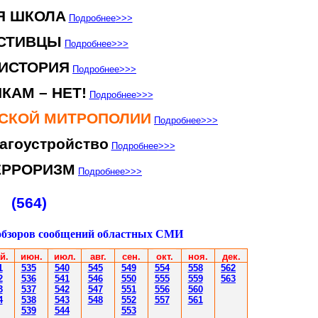
Я ШКОЛА
Подробнее
>>>
СТИВЦЫ
Подробнее
>>>
ИСТОРИЯ
Подробнее
>>>
КАМ – НЕТ!
Подробнее
>>>
НСКОЙ МИТРОПОЛИИ
Подробнее
>>>
агоустройство
Подробнее
>>>
ЕРРОРИЗМ
Подробнее
>>>
(564)
обзоров сообщений областных СМИ
й.
июн
.
июл
.
авг.
сен.
окт.
ноя.
дек.
1
535
540
545
549
554
558
562
2
536
541
54
6
550
555
559
563
3
537
542
54
7
55
1
556
560
4
538
543
548
552
557
561
53
9
544
553