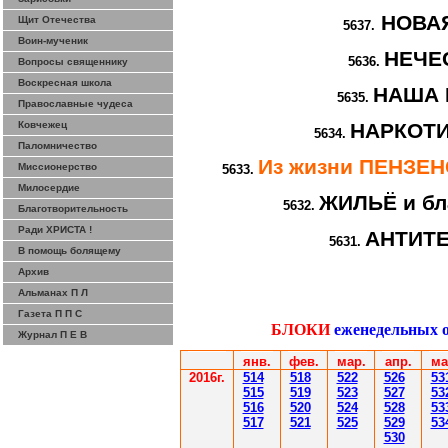
НОВА
Щит Отечества
5637.
Воин-мученик
НЕЧЕ
5636.
Вопросы священнику
Воскресная школа
НАША 
5635.
Православные чудеса
Ковчежец
НАРКОТИ
5634.
Паломничество
Из жизни ПЕНЗЕ
Миссионерство
5633.
Милосердие
ЖИЛЬЁ и бл
5632.
Благотворительность
Ради ХРИСТА !
АНТИТ
5631.
В помощь болящему
Архив
Альманах П Л
Газета П П С
БЛОКИ
еженедельных 
Журнал П Е В
янв.
фев
.
мар
.
апр.
ма
2016г.
514
518
522
526
53
515
519
523
527
53
516
520
524
528
53
517
521
525
529
53
530