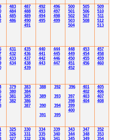
9
483
487
492
496
500
505
509
0
484
48
8
493
49
7
501
506
510
1
485
489
494
498
502
507
511
2
486
490
495
499
503
508
512
491
504
51
3
6
431
435
4
40
4
4
4
4
4
8
453
457
7
432
43
6
4
4
1
4
4
5
4
4
9
454
458
8
433
437
4
42
4
46
450
455
459
9
43
4
438
4
4
3
4
4
7
451
456
4
60
0
43
9
452
4
379
383
388
392
39
6
40
1
40
5
5
380
384
402
40
6
6
381
385
389
39
3
39
7
40
3
40
7
7
382
386
39
8
404
40
8
8
387
390
394
39
9
400
39
1
39
5
1
3
25
3
30
3
34
3
3
9
343
347
352
2
3
26
3
31
3
3
5
340
344
34
8
353
3
3
2
7
3
3
2
3
36
34
1
345
34
9
354