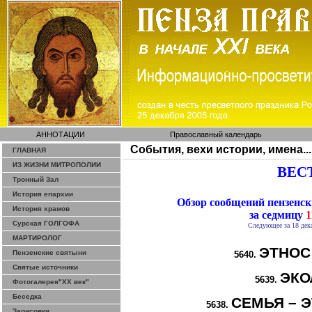
АННОТАЦИИ
Православный календарь
События, вехи истории, имена...
ГЛАВНАЯ
ИЗ ЖИЗНИ МИТРОПОЛИИ
ВЕСТ
Тронный Зал
История епархии
Обзор сообщений пензенс
История храмов
за седмицу
1
Сурская ГОЛГОФА
Следующее за 18 дек
МАРТИРОЛОГ
ЭТНОС
Пензенские святыни
5640.
Святые источники
ЭКО
5639.
Фотогалерея"ХХ век"
Беседка
СЕМЬЯ – Э
5638.
Зарисовки