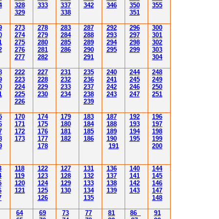
4
3
2
8
3
33
3
3
7
34
2
346
350
355
3
29
3
3
8
351
9
2
7
3
2
78
283
28
7
292
296
300
0
2
74
2
79
284
28
8
293
297
30
1
1
2
7
5
280
28
5
289
294
298
30
2
2
2
76
28
1
286
290
295
299
30
3
2
77
282
29
1
30
4
8
222
227
231
235
240
244
248
9
223
228
232
236
241
245
249
0
224
229
233
237
242
246
250
1
225
230
234
238
243
247
251
226
239
5
170
174
179
183
187
192
196
6
171
175
180
184
188
193
197
7
172
176
181
185
189
194
198
8
173
177
182
186
190
195
199
9
178
191
200
3
118
122
127
131
136
140
144
4
119
123
128
132
137
141
145
5
120
124
129
133
138
142
146
6
121
125
130
134
139
143
147
7
126
135
148
64
69
73
77
81
86
91