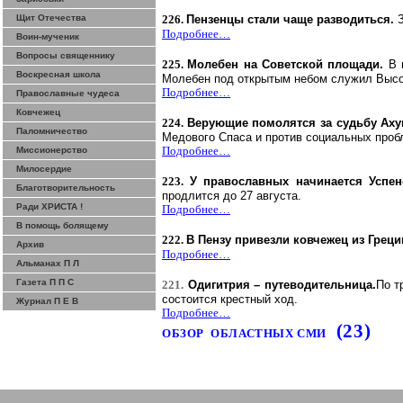
Щит Отечества
226.
Пензенцы
стали чаще разводиться.
Подробнее…
Воин-мученик
Вопросы священнику
225.
Молебен на Советской площади.
В 
Воскресная школа
Молебен под открытым небом служил Выс
Подробнее…
Православные чудеса
Ковчежец
224.
Верующие помолятся за судьбу
Аху
Паломничество
Медового Спаса и против социальных проб
Подробнее…
Миссионерство
Милосердие
223.
У православных начинается Успен
Благотворительность
продлится до 27 августа.
Ради ХРИСТА !
Подробнее…
В помощь болящему
222.
В Пензу привезли ковчежец из Грец
Архив
Подробнее…
Альманах П Л
Газета П П С
221.
Одигитрия
–
путеводительница
.
П
о
тр
состоится крестный ход.
Журнал П Е В
Подробнее…
(23)
ОБЗОР
ОБЛАСТНЫХ СМИ