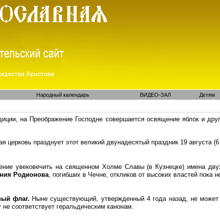
Народный календарь
ВИДЕО-ЗАЛ
Детям
диции, на Преображение Господне совершается освящение яблок и друг
я церковь празднует этот великий двунадесятый праздник 19 августа (6
ение увековечить на священном Холме Славы (
в Кузнецке)
имена дву
ения Родионова
, погибших в Чечне, откликов от высоких властей пока 
вый флаг.
Ныне
существующий
, утвержденный 4 года назад, не може
 не соответствует геральдическим канонам.