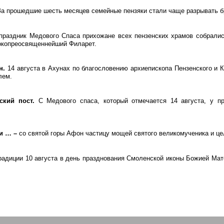
За прошедшие шесть месяцев семейные
пензяки
стали чаще разрывать б
праздник Медового Спаса прихожане всех пензенских храмов собрали
окопреосвященнейший Филарет.
н
.
14 августа в
Ахунах
по благословению архиепископа Пензенского и К
лем.
ский пост.
С Медового спаса, который отмечается 14 августа, у пр
ии … –
со святой горы Афон частицу мощей святого великомученика и ц
адиции 10 августа в день празднования Смоленской иконы Божией Мат