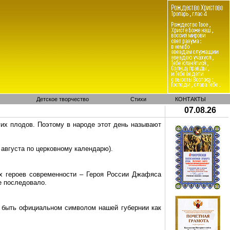
Детское творчество
Стихи
КОНТАКТЫ
07.08.26
их плодов. Поэтому в народе этот день называют
 августа по церковному календарю).
х героев современности – Героя России
Джафяса
не последовало.
т быть официальном символом нашей губернии как