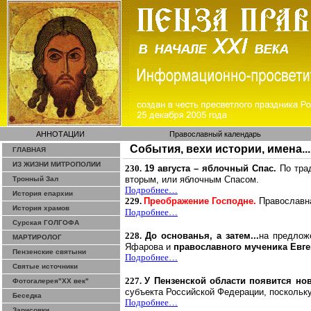
АННОТАЦИИ
Православный календарь
События, вехи истории, имена...
ГЛАВНАЯ
ИЗ ЖИЗНИ МИТРОПОЛИИ
230.
19 августа – яблочный Спас.
По тра
вторым, или яблочным Спасом.
Тронный Зал
Подробнее…
История епархии
229.
Преображение Господне.
Православна
История храмов
Подробнее…
Сурская ГОЛГОФА
228.
До основанья, а затем..
.
н
а предлож
МАРТИРОЛОГ
Яфарова
и
православного мученика Евг
Пензенские святыни
Подробнее…
Святые источники
227.
У Пензенской области появится но
Фотогалерея"ХХ век"
субъекта Российской Федерации, поскольку
Беседка
Подробнее…
Зарисовки