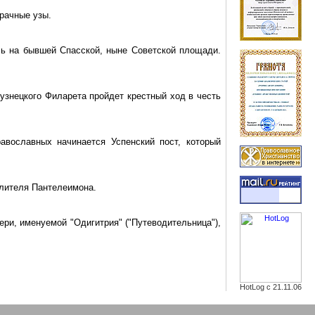
рачные узы.
сь на бывшей Спасской, ныне Советской площади.
узнецкого Филарета пройдет крестный ход в честь
авославных начинается Успенский пост, который
елителя
Пантелеимона
.
ери, именуемой "
Одигитрия
" ("
Путеводительница
"),
HotLog с 21.11.06