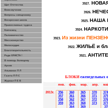
НОВА
3927.
Щит Отечества
Воин-мученик
НЕЧЕ
3926.
Вопросы священнику
НАША 
Воскресная школа
3925.
Православные чудеса
НАРКОТИ
3924.
Ковчежец
Паломничество
Из жизни ПЕНЗЕ
3923.
Миссионерство
ЖИЛЬЁ и бл
Милосердие
3922.
Благотворительность
АНТИТ
3921.
Ради ХРИСТА !
В помощь болящему
Архив
Альманах П Л
Газета П П С
БЛОКИ
еженедельных 
Журнал П Е В
янв.
фев.
мар.
апр.
ма
201
3г.
356
360
365
370
37
35
7
361
366
371
37
358
362
36
7
37
2
37
359
363
36
8
373
37
364
36
9
37