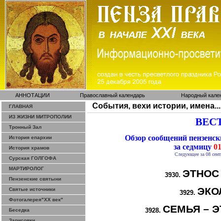
АННОТАЦИИ
Православный календарь
Народный кале
События, вехи истории, имена...
ГЛАВНАЯ
ИЗ ЖИЗНИ МИТРОПОЛИИ
ВЕСТ
Тронный Зал
Обзор сообщений пензенс
История епархии
за седмицу
01
История храмов
Следующее за 08 сент
Сурская ГОЛГОФА
МАРТИРОЛОГ
ЭТНОС
3930.
Пензенские святыни
ЭКО
Святые источники
3929.
Фотогалерея"ХХ век"
СЕМЬЯ – Э
3928.
Беседка
Зарисовки