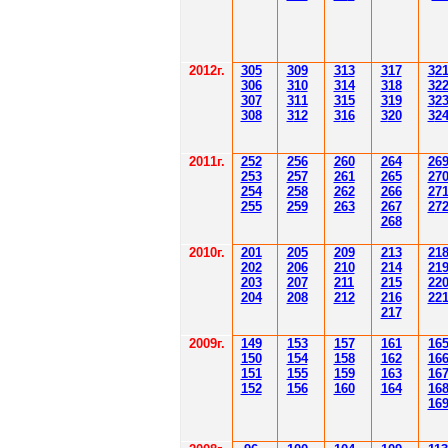
2012
г.
30
5
30
9
3
13
3
17
3
2
306
3
1
0
3
14
3
18
3
2
30
7
3
1
1
3
15
3
19
3
2
308
3
12
3
1
6
3
20
3
2
201
1
г.
252
256
260
264
26
253
257
261
265
2
7
254
258
262
266
2
7
255
259
263
267
2
7
268
2010г.
201
205
209
213
21
202
206
210
214
21
203
207
211
215
22
204
208
212
216
22
217
2009г.
149
153
157
161
16
150
154
158
162
16
151
155
159
163
16
152
156
160
164
16
16