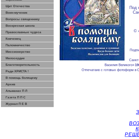
Щит Отечества
Под 
Сан
Воин-мученик
Вопросы священнику
Воскресная школа
© 
Православные чудеса
Ковчежец
Паломничество
Подпи
Миссионерство
Милосердие
Санкт
Благотворительность
Василия Великого»
19
Отпечатано с готовых фотоформ в 
Ради ХРИСТА !
В помощь болящему
Архив
Альманах П Л
Газета П П С
Журнал П Е В
ВО
К
РЕШЕ