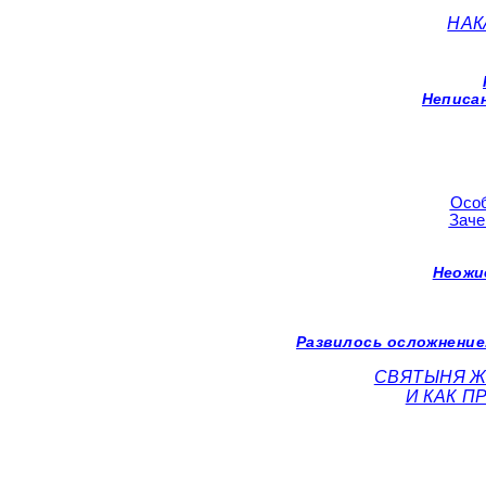
НАК
Неписа
Особ
Зач
Неожи
Развилось осложнение
СВЯТЫНЯ 
И КАК 