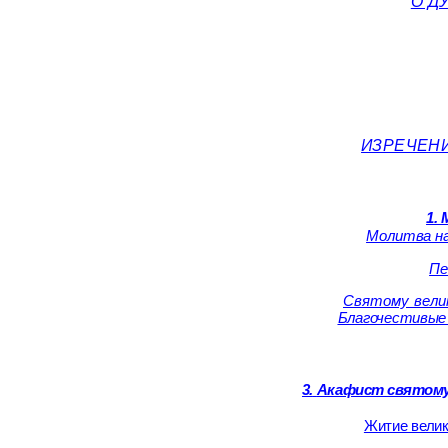
О Д
ИЗРЕЧЕН
1.
Молитва н
Пе
Святому вели
Благочестивые
3.
Акафист святому
Житие вели