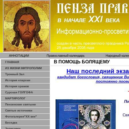
АННОТАЦИИ
Православный календарь
Народный кале
В ПОМОЩЬ БОЛЯЩЕМУ
ГЛАВНАЯ
ИЗ ЖИЗНИ МИТРОПОЛИИ
Наш последний экз
Тронный Зал
кандидат богословия, священник В
История епархии
постоянно посещ
История храмов
Сурская ГОЛГОФА
МАРТИРОЛОГ
По
Пензенские святыни
Святые источники
Свя
Фотогалерея"ХХ век"
Беседка
Зарисовки