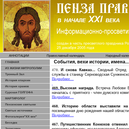
АННОТАЦИИ
Православный календарь
Народный кале
События, вехи истории, имена...
ГЛАВНАЯ
ИЗ ЖИЗНИ МИТРОПОЛИИ
470.
И снова Кавказ…
Сводный Отряд 
службы в станицу
Серноводская
Сунженско
Тронный Зал
Подробнее…
История епархии
История храмов
469.
Высокая награда.
Встреча Любови
началась с приятного - член думского коми
Сурская ГОЛГОФА
Подробнее…
МАРТИРОЛОГ
Пензенские святыни
468.
Историю области выставили на 
посвященная дню рождения нашей области
Святые источники
Подробнее…
Фотогалерея"ХХ век"
Беседка
467.
Путешественник Конюхов отменил 
морскому офицеру, исследователю Аляски
Зарисовки