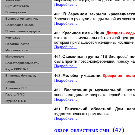
Подробнее…
Щит Отечества
Воин-мученик
466.
В
Заречном
закрыли краеведческ
Заречного рухнули стенды одной из экспоз
Вопросы священнику
Подробнее…
Воскресная школа
Православные чудеса
465.
Красивое имя – Нина.
Двадцать седь
этот день в музыкальной гостиной центра
Ковчежец
который приглашаются женщины, носящие 
Паломничество
Подробнее…
Миссионерство
464.
Съемочная группа "ТВ-Экспресс" п
Милосердие
была пройти пресс-конференция, прессу нач
Благотворительность
Подробнее…
Ради ХРИСТА !
463.
Молебен у часовни.
Крещение - вел
В помощь болящему
Подробнее…
Архив
Альманах П Л
462.
Воспитанница музыкальной школ
завоевала диплом лауреата первой степен
Газета П П С
Подробнее…
Журнал П Е В
461.
Пензенский областной Дом нар
художественных промыслов»
Подробнее…
(47)
ОБЗОР
ОБЛАСТНЫХ СМИ