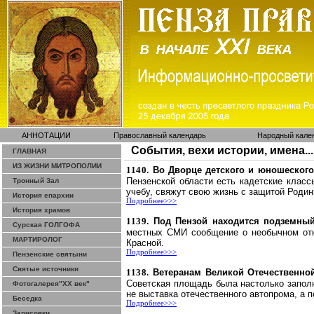
АННОТАЦИИ
Православный календарь
Народный кале
События, вехи истории, имена...
ГЛАВНАЯ
ИЗ ЖИЗНИ МИТРОПОЛИИ
1140.
Во Дворце детского и юношеского
Пензенской области есть кадетские класс
Тронный Зал
учебу, свяжут свою жизнь с защитой Родин
История епархии
Подробнее>>>
История храмов
1139.
Под Пензой находится подземны
Сурская ГОЛГОФА
местных СМИ сообщение о необычном от
МАРТИРОЛОГ
Красной.
Подробнее>>>
Пензенские святыни
Святые источники
1138.
Ветеранам Великой Отечественно
Советская площадь была настолько запол
Фотогалерея"ХХ век"
не выставка отечественного
автопрома
, а 
Беседка
Подробнее>>>
Зарисовки