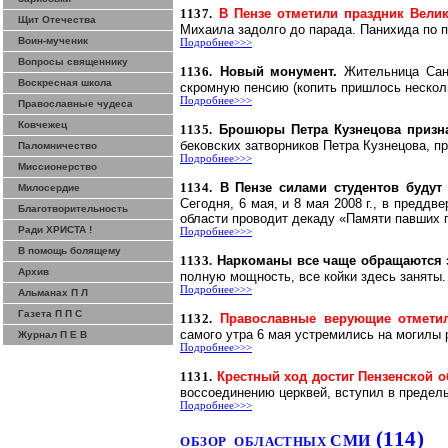
1137.
В Пензе отметили праздник Вели
Щит Отечества
Михаила задолго до парада. Панихида по 
Воин-мученик
Подробнее>>>
Вопросы священнику
1136.
Новый монумент.
Жительница
Сан
Воскресная школа
скромную пенсию (копить пришлось несколь
Подробнее>>>
Православные чудеса
Ковчежец
1135.
Брошюры Петра Кузнецова призн
бековских
затворников Петра Кузнецова, п
Паломничество
Подробнее>>>
Миссионерство
1134.
В Пензе силами студентов будут
Милосердие
Сегодня, 6 мая, и 8 мая
2008 г
., в преддв
Благотворительность
области проводит декаду «Памяти
павших
п
Ради ХРИСТА !
Подробнее>>>
В помощь болящему
1133.
Наркоманы все чаще обращаются
Архив
полную мощность, все койки здесь заняты. 
Подробнее>>>
Альманах П Л
Газета П П С
1132.
Православные верующие отмет
самого утра 6 мая устремились на могилы 
Журнал П Е В
Подробнее>>>
1131.
Крестный ход достиг Пензенской о
воссоединению церквей, вступил в пределы
Подробнее>>>
(114)
СМИ
ОБЗОР
ОБЛАСТНЫХ