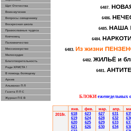
НОВА
Щит Отечества
6487.
Воин-мученик
НЕЧЕ
6486.
Вопросы священнику
Воскресная школа
НАША 
6485.
Православные чудеса
Ковчежец
НАРКОТИ
6484.
Паломничество
Из жизни ПЕНЗЕ
Миссионерство
6483.
Милосердие
ЖИЛЬЁ и бл
6482.
Благотворительность
Ради ХРИСТА !
АНТИТ
6481.
В помощь болящему
Архив
Альманах П Л
Газета П П С
БЛОКИ
еженедельных 
Журнал П Е В
янв.
фев.
мар.
апр.
ма
61
8
623
627
63
1
63
2018г.
619
62
4
628
632
63
620
625
629
633
63
621
626
630
634
63