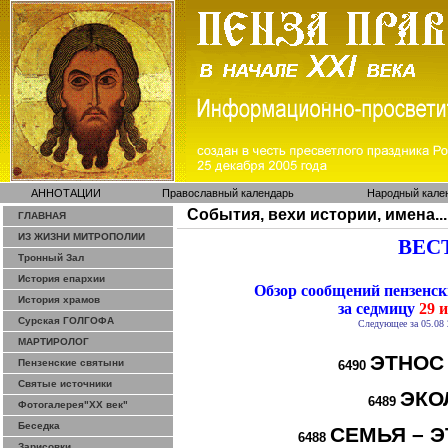
АННОТАЦИИ
Православный календарь
Народный кале
События, вехи истории, имена...
ГЛАВНАЯ
ИЗ ЖИЗНИ МИТРОПОЛИИ
ВЕСТ
Тронный Зал
История епархии
Обзор сообщений пензенс
История храмов
за седмицу
29 и
Сурская ГОЛГОФА
Следующее за 05.08 
МАРТИРОЛОГ
ЭТНОС
Пензенские святыни
6490
Святые источники
ЭКО
6489
Фотогалерея"ХХ век"
Беседка
СЕМЬЯ – Э
6488
Зарисовки