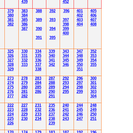
43
9
452
379
383
388
392
39
6
40
1
40
5
380
384
402
40
6
381
385
389
39
3
39
7
40
3
40
7
382
386
39
8
404
40
8
387
390
394
39
9
400
39
1
39
5
3
25
3
30
3
34
3
3
9
343
347
352
3
26
3
31
3
3
5
340
344
34
8
353
3
2
7
3
3
2
3
36
34
1
345
34
9
354
3
2
8
3
33
3
3
7
34
2
346
350
355
3
29
3
3
8
351
2
7
3
2
78
283
28
7
292
296
300
2
74
2
79
284
28
8
293
297
30
1
2
7
5
280
28
5
289
294
298
30
2
2
76
28
1
286
290
295
299
30
3
2
77
282
29
1
30
4
222
227
231
235
240
244
248
223
228
232
236
241
245
249
224
229
233
237
242
246
250
225
230
234
238
243
247
251
226
239
170
174
179
183
187
192
196