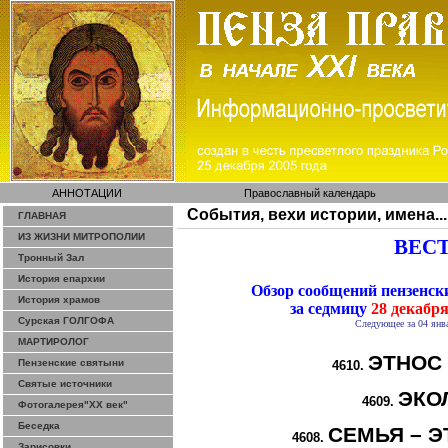
АННОТАЦИИ
Православный календарь
События, вехи истории, имена...
ГЛАВНАЯ
ИЗ ЖИЗНИ МИТРОПОЛИИ
ВЕСТ
Тронный Зал
История епархии
Обзор сообщений пензенс
История храмов
за седмицу
28 декабря
Сурская ГОЛГОФА
Следующее за 04 янва
МАРТИРОЛОГ
ЭТНОС
Пензенские святыни
4610.
Святые источники
ЭКО
4609.
Фотогалерея"ХХ век"
Беседка
СЕМЬЯ – Э
4608.
Зарисовки