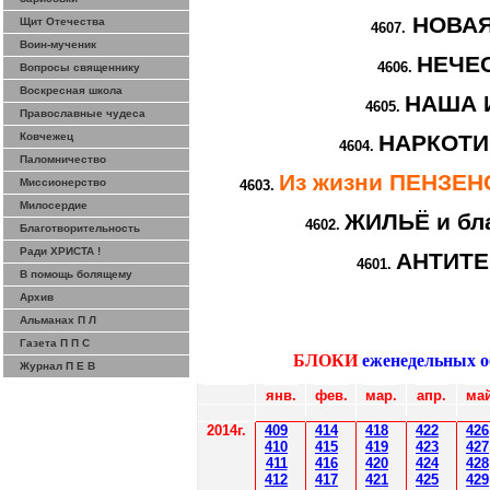
НОВА
Щит Отечества
4607.
Воин-мученик
НЕЧЕ
4606.
Вопросы священнику
Воскресная школа
НАША 
4605.
Православные чудеса
Ковчежец
НАРКОТИ
4604.
Паломничество
Из жизни ПЕНЗЕ
Миссионерство
4603.
Милосердие
ЖИЛЬЁ и бл
4602.
Благотворительность
Ради ХРИСТА !
АНТИТ
4601.
В помощь болящему
Архив
Альманах П Л
Газета П П С
БЛОКИ
еженедельных 
Журнал П Е В
янв.
фев
.
мар
.
апр.
май
2014
г.
40
9
414
418
42
2
426
410
41
5
419
423
427
411
416
420
424
428
412
41
7
421
425
429