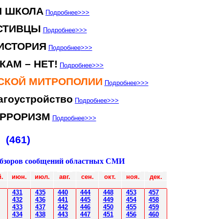
Я ШКОЛА
Подробнее
>>>
СТИВЦЫ
Подробнее
>>>
ИСТОРИЯ
Подробнее
>>>
КАМ – НЕТ!
Подробнее
>>>
НСКОЙ МИТРОПОЛИИ
Подробнее
>>>
агоустройство
Подробнее
>>>
ЕРРОРИЗМ
Подробнее
>>>
(461)
обзоров сообщений областных СМИ
.
июн
.
июл
.
авг.
сен.
окт.
ноя.
дек.
431
435
4
40
4
4
4
4
4
8
453
457
432
43
6
4
4
1
4
4
5
4
4
9
454
458
433
437
4
42
4
46
450
455
459
43
4
438
4
4
3
4
4
7
451
456
4
60