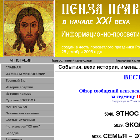
АННОТАЦИИ
Православный календарь
Народный кале
События, вехи истории, имена...
ГЛАВНАЯ
ИЗ ЖИЗНИ МИТРОПОЛИИ
ВЕСТ
Тронный Зал
История епархии
Обзор сообщений пензенс
История храмов
за седмицу
18
Сурская ГОЛГОФА
Следующее за 25 октя
МАРТИРОЛОГ
ЭТНОС
Пензенские святыни
5040.
Святые источники
ЭКО
5039.
Фотогалерея"ХХ век"
Беседка
СЕМЬЯ – Э
5038.
Зарисовки