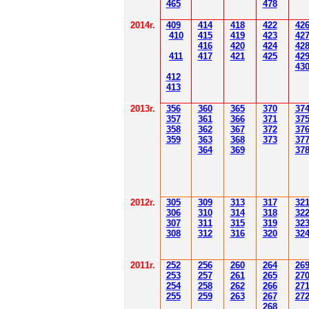
4
6
5
478
2014
г.
40
9
414
418
42
2
42
410
41
5
419
423
42
416
420
424
42
411
41
7
421
425
42
43
412
41
3
201
3г.
356
360
365
370
37
35
7
361
366
371
37
358
362
36
7
37
2
37
359
363
36
8
373
37
364
36
9
37
2012
г.
30
5
30
9
3
13
3
17
3
2
306
3
1
0
3
14
3
18
3
2
30
7
3
1
1
3
15
3
19
3
2
308
3
12
3
1
6
3
20
3
2
201
1
г.
252
256
260
264
26
253
257
261
265
2
7
254
258
262
266
2
7
255
259
263
267
2
7
268