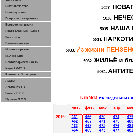
НОВА
Щит Отечества
5037.
Воин-мученик
НЕЧЕ
5036.
Вопросы священнику
Воскресная школа
НАША 
5035.
Православные чудеса
Ковчежец
НАРКОТИ
5034.
Паломничество
Из жизни ПЕНЗЕ
Миссионерство
5033.
Милосердие
ЖИЛЬЁ и бл
5032.
Благотворительность
Ради ХРИСТА !
АНТИТ
5031.
В помощь болящему
Архив
Альманах П Л
Газета П П С
БЛОКИ
еженедельных 
Журнал П Е В
янв.
фев
.
мар
.
апр.
ма
2015г.
4
61
4
6
6
470
474
47
4
62
4
6
7
471
475
48
4
6
3
4
6
8
472
476
48
4
6
4
4
6
9
47
3
477
48