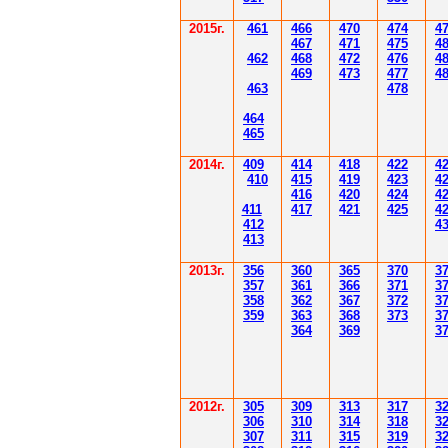
2015г.
4
61
4
6
6
470
474
4
4
6
7
471
475
4
4
62
4
6
8
472
476
4
4
6
9
47
3
477
4
4
6
3
478
4
6
4
4
6
5
2014
г.
40
9
414
418
42
2
4
410
41
5
419
423
4
416
420
424
4
411
41
7
421
425
4
412
4
41
3
201
3г.
356
360
365
370
3
35
7
361
366
371
3
358
362
36
7
37
2
3
359
363
36
8
373
3
364
36
9
3
2012
г.
30
5
30
9
3
13
3
17
3
306
3
1
0
3
14
3
18
3
30
7
3
1
1
3
15
3
19
3