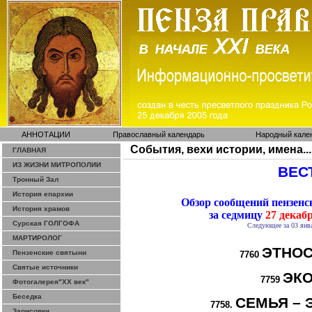
АННОТАЦИИ
Православный календарь
Народный кале
События, вехи истории, имена...
ГЛАВНАЯ
ИЗ ЖИЗНИ МИТРОПОЛИИ
ВЕСТ
Тронный Зал
История епархии
Обзор сообщений пензен
История храмов
за седмицу
27 декабр
Сурская ГОЛГОФА
Следующее за 03 янва
МАРТИРОЛОГ
ЭТНОС
Пензенские святыни
7760
Святые источники
ЭК
7759
Фотогалерея"ХХ век"
Беседка
СЕМЬЯ – 
7758.
Зарисовки