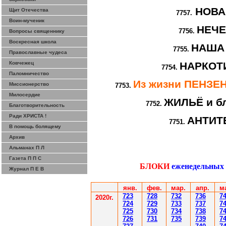
НОВА
Щит Отечества
7757.
Воин-мученик
НЕЧ
7756.
Вопросы священнику
Воскресная школа
НАША
7755.
Православные чудеса
Ковчежец
НАРКОТИ
7754.
Паломничество
Из жизни ПЕНЗ
Миссионерство
7753.
Милосердие
ЖИЛЬЁ и бл
7752.
Благотворительность
Ради ХРИСТА !
АНТИТ
7751.
В помощь болящему
Архив
Альманах П Л
Газета П П С
БЛОКИ
еженедельных
Журнал П Е В
янв.
фев
.
мар
.
апр.
м
7
23
7
28
7
32
7
36
7
2020г.
7
24
7
29
7
33
7
37
7
7
25
7
30
7
34
7
38
7
7
26
7
31
7
35
7
39
7