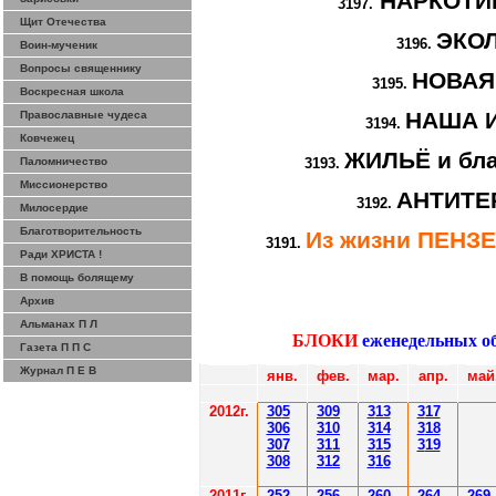
НАРКОТИК
3197.
Щит Отечества
ЭКО
3196.
Воин-мученик
Вопросы священнику
НОВАЯ
3195.
Воскресная школа
НАША 
Православные чудеса
3194.
Ковчежец
ЖИЛЬЁ и бла
Паломничество
3193.
Миссионерство
АНТИТЕ
3192.
Милосердие
Благотворительность
Из жизни ПЕНЗ
3191.
Ради ХРИСТА !
В помощь болящему
Архив
Альманах П Л
БЛОКИ
еженедельных о
Газета П П С
Журнал П Е В
янв.
фев.
мар.
апр.
май
2012
г.
30
5
30
9
3
13
3
17
306
3
1
0
3
14
3
18
30
7
3
1
1
3
15
3
19
308
3
12
3
1
6
201
1
г.
252
256
260
264
26
9