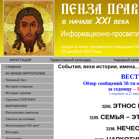
АННОТАЦИИ
Православный календарь
Народный кале
События, вехи истории, имена...
ГЛАВНАЯ
ИЗ ЖИЗНИ МИТРОПОЛИИ
ВЕСТИ
Тронный Зал
Обзор сообщений 50-ти
История епархии
за седмицу
– 1
История храмов
Следующее за 22 апре
Сурская ГОЛГОФА
ЭТНОС 
МАРТИРОЛОГ
3200.
Пензенские святыни
СЕМЬЯ – Э
3199.
Святые источники
Фотогалерея"ХХ век"
НЕЧЕ
3198.
Беседка
Зарисовки