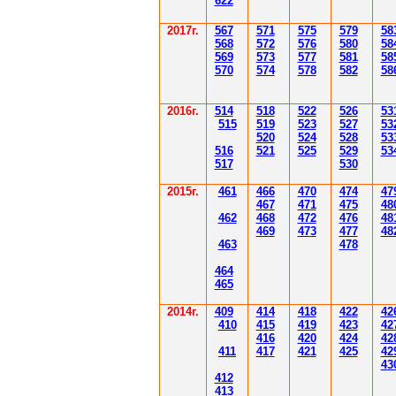
622
2017г.
567
571
575
579
58
568
572
576
580
58
569
573
577
581
58
570
574
578
582
58
2016г.
514
518
522
526
53
515
519
523
527
53
520
524
528
53
516
521
525
529
53
517
530
2015г.
4
61
4
6
6
470
474
47
4
6
7
471
475
48
4
62
4
6
8
472
476
48
4
6
9
47
3
477
48
4
6
3
478
4
6
4
4
6
5
2014
г.
40
9
414
418
42
2
42
410
41
5
419
423
42
416
420
424
42
411
41
7
421
425
42
43
412
41
3