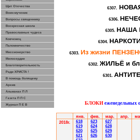
НОВА
Щит Отечества
6307.
Воин-мученик
НЕЧЕ
6306.
Вопросы священнику
Воскресная школа
НАША 
6305.
Православные чудеса
Ковчежец
НАРКОТИ
6304.
Паломничество
Из жизни ПЕНЗЕ
Миссионерство
6303.
Милосердие
ЖИЛЬЁ и бл
6302.
Благотворительность
Ради ХРИСТА !
АНТИТ
6301.
В помощь болящему
Архив
Альманах П Л
Газета П П С
БЛОКИ
еженедельных 
Журнал П Е В
янв.
фев
.
мар
.
апр.
ма
61
8
623
627
2018г.
619
62
4
628
620
625
629
621
626
630