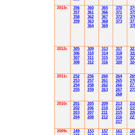
201
3г.
356
360
365
370
37
35
7
361
366
371
37
358
362
36
7
37
2
37
359
363
36
8
373
37
364
36
9
37
2012
г.
30
5
30
9
3
13
3
17
3
2
306
3
1
0
3
14
3
18
3
2
30
7
3
1
1
3
15
3
19
3
2
308
3
12
3
1
6
3
20
3
2
201
1
г.
252
256
260
264
26
253
257
261
265
2
7
254
258
262
266
2
7
255
259
263
267
2
7
268
2010г.
201
205
209
213
21
202
206
210
214
21
203
207
211
215
22
204
208
212
216
22
217
2009г.
149
153
157
161
16