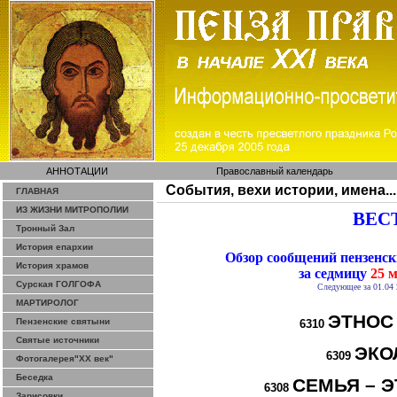
АННОТАЦИИ
Православный календарь
События, вехи истории, имена...
ГЛАВНАЯ
ИЗ ЖИЗНИ МИТРОПОЛИИ
ВЕСТ
Тронный Зал
История епархии
Обзор сообщений пензенс
История храмов
за седмицу
25 м
Сурская ГОЛГОФА
Следующее за 01.04 
МАРТИРОЛОГ
ЭТНОС
Пензенские святыни
6310
Святые источники
ЭКО
6309
Фотогалерея"ХХ век"
Беседка
СЕМЬЯ – Э
6308
Зарисовки