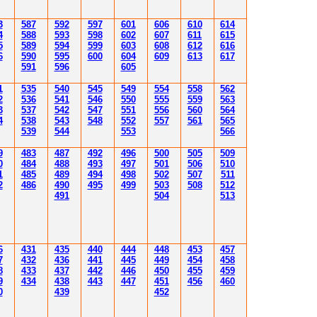
3
587
592
597
601
606
610
614
4
588
593
598
602
607
611
615
5
589
594
599
603
608
612
616
6
590
595
600
604
60
9
613
61
7
591
596
605
1
535
540
545
549
554
558
562
2
536
541
54
6
550
555
559
563
3
537
542
54
7
55
1
556
560
56
4
4
538
543
548
552
557
561
565
53
9
544
553
566
9
483
487
492
496
500
505
509
0
484
48
8
493
49
7
501
506
510
1
485
489
494
498
502
507
511
2
486
490
495
499
503
508
512
491
504
51
3
6
431
435
4
40
4
4
4
4
4
8
453
457
7
432
43
6
4
4
1
4
4
5
4
4
9
454
458
8
433
437
4
42
4
46
450
455
459
9
43
4
438
4
4
3
4
4
7
451
456
4
60
0
43
9
452