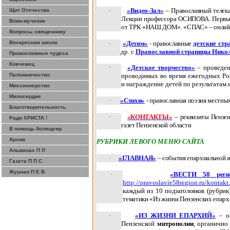
·
«Видео-Зал»
– Православный теле
Щит Отечества
Лекции профессора ОСИПОВА. Первый 
Воин-мученик
от ТРК «НАШ ДОМ». «СПАС» –
онлай
Вопросы священнику
Воскресная школа
·
«Детям»
-
православные
детские стр
др.
с
Православной страницы Нико
Православные чудеса
Ковчежец
·
«Детское творчество»
– проведен
Паломничество
проводимых во время ежегодных Ро
и награждение детей по результатам 
Миссионерство
Милосердие
·
«Стихи»
- православная поэзия местны
Благотворительность
·
«КОНТАКТЫ»
– реквизиты Пензен
Ради ХРИСТА !
газет Пензенской области
В помощь болящему
Архив
РУБРИКИ ЛЕВОГО МЕНЮ САЙТА
Альманах П Л
·
«ГЛАВНАЯ»
– события епархиальной 
Газета П П С
Журнал П Е В
·
«ВЕСТИ 58 реги
http
://
pravoslavie
58
region
.
ru
/
kontakt
каждый из 10 подзаголовков (рубри
тематики «Из жизни Пензенских епар
·
«ИЗ ЖИЗНИ ЕПАРХИЙ»
– ос
Пензенской
митрополии
, органичн