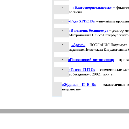
·
«Благотворительность»
–
фактиче
времени
·
«Ради ХРИСТА»
– нижайшие прошени
·
«В помощь болящему»
– доктор м
Митрополита Санкт-Петербургско
·
«Архив»
– ПОСЛАНИЯ Патриарха Мос
изданные Пензенским Епархиальным 
·
– прав
«Пензенский летописец»
·
–
«Газета
П
П
С»
ежемесячные
элек
собеседник»
с
2002 г
. по н. в.
–
«Журнал
П
Е В»
ежемесячные
э
ведомости»