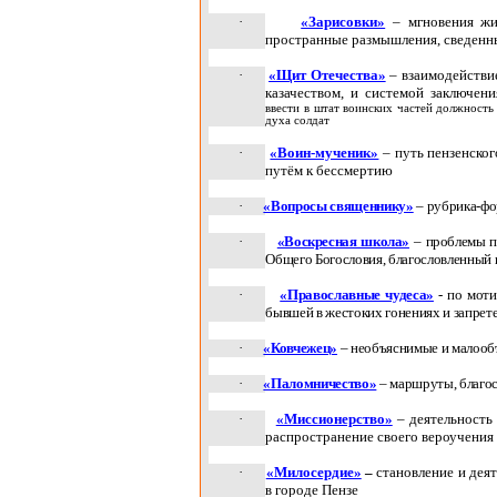
·
«Зарисовки»
– мгновения жи
пространные размышления, сведенные
·
«Щит Отечества»
– взаимодействи
казачеством, и системой заключен
ввести в штат воинских частей должност
духа солдат
·
«Воин-мученик»
– путь пензенско
путём к бессмертию
·
«Вопросы священнику»
– рубрика-ф
·
«Воскресная школа»
– проблемы пр
Общего Богословия, благословленный
·
«Православные чудеса»
- по моти
бывшей в жестоких гонениях и запрете
·
«Ковчежец»
– необъяснимые и малооб
·
«Паломничество»
– маршруты, благо
·
«Миссионерство»
–
деятельность
распространение своего вероучения
·
«Милосердие»
–
становление и дея
в городе Пензе