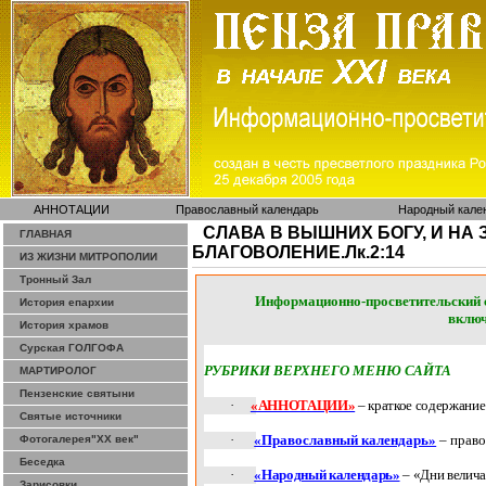
АННОТАЦИИ
Православный календарь
Народный кале
СЛАВА В ВЫШНИХ БОГУ, И НА 
ГЛАВНАЯ
БЛАГОВОЛЕНИЕ.Лк.2:14
ИЗ ЖИЗНИ МИТРОПОЛИИ
Тронный Зал
Информационно-просветительск
История епархии
включ
История храмов
Сурская ГОЛГОФА
РУБРИКИ ВЕРХНЕГО МЕНЮ САЙТА
МАРТИРОЛОГ
Пензенские святыни
·
«АННОТАЦИИ»
– краткое содержание
Святые источники
·
«Православный календарь»
– прав
Фотогалерея"ХХ век"
Беседка
·
«Народный календарь»
– «Дни велич
Зарисовки