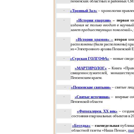
пензенских областных и районных С
·
«Тронный Зал»
– хронология правлен
·
«История епархии»
–
первая
к
издания не только вводит в научны
завет предшествующих поколений»,
·
«История храмов» –
вторая
кни
расположены (были расположены) хра
из «Электронного архива Пензенской 
·
«Сурская ГОЛГОФА»
– новые сведе
·
«МАРТИРОЛОГ»
–
Книга «Прав
священнослужителей, монашеству
Пензенским краем.
·
«Пензенские святыни»
– святые лиц
·
«Святые источники»
–
впервые со
Пензенской области
·
«
Фотогалерея
.
XX
век»
– создана
состояния епархиальных объектов в 2
·
«Беседка»
–
еженедельная
публика
областной газеты «Наша Пенза»,
mai