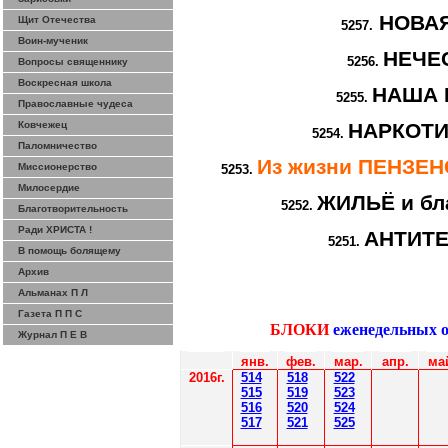
НОВА
Щит Отечества
5257.
Воин-мученик
НЕЧЕ
5256.
Вопросы священнику
Воскресная школа
НАША 
5255.
Православные чудеса
Ковчежец
НАРКОТИ
5254.
Паломничество
Из жизни ПЕНЗЕ
Миссионерство
5253.
Милосердие
ЖИЛЬЁ и бл
5252.
Благотворительность
Ради ХРИСТА !
АНТИТ
5251.
В помощь болящему
Архив
Альманах П Л
Газета П П С
БЛОКИ
еженедельных 
Журнал П Е В
янв.
фев
.
мар
.
апр.
ма
2016г.
514
518
522
515
519
523
516
520
524
517
521
525