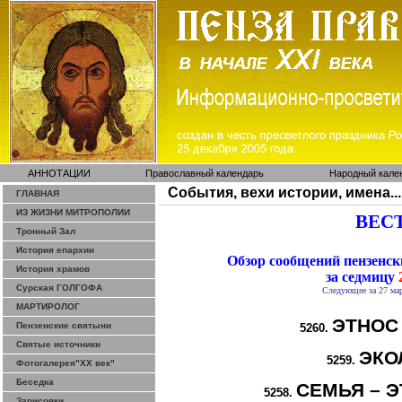
АННОТАЦИИ
Православный календарь
Народный кале
События, вехи истории, имена...
ГЛАВНАЯ
ИЗ ЖИЗНИ МИТРОПОЛИИ
ВЕСТ
Тронный Зал
История епархии
Обзор сообщений пензенс
История храмов
за седмицу
2
Сурская ГОЛГОФА
Следующее за 27 мар
МАРТИРОЛОГ
ЭТНОС
Пензенские святыни
5260.
Святые источники
ЭКО
5259.
Фотогалерея"ХХ век"
Беседка
СЕМЬЯ – Э
5258.
Зарисовки