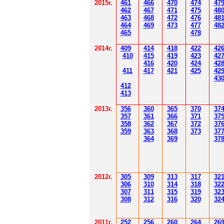
2015г.
4
61
4
6
6
470
474
47
4
62
4
6
7
471
475
48
4
6
3
4
6
8
472
476
48
4
6
4
4
6
9
47
3
477
48
4
6
5
478
2014
г.
40
9
414
418
42
2
42
410
41
5
419
423
42
416
420
424
42
411
41
7
421
425
42
43
412
41
3
201
3г.
356
360
365
370
37
35
7
361
366
371
37
358
362
36
7
37
2
37
359
363
36
8
373
37
364
36
9
37
2012
г.
30
5
30
9
3
13
3
17
3
2
306
3
1
0
3
14
3
18
3
2
30
7
3
1
1
3
15
3
19
3
2
308
3
12
3
1
6
3
20
3
2
201
1
г.
252
256
260
264
26