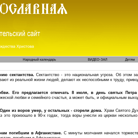
Народный календарь
ВИДЕО-ЗАЛ
Детям
нию сектантства.
Сектантство - это национальная угроза. Об этом з
ают из реальной жизни людей, делают их неспособными к труду, приво
юбви. Его предлагается отмечать 8 июля, в день святых Петр
жеской любви и семейного счастья, а может быть, и официальным вых
 Один из воров умер, у остальных - сгорели дома.
Храм Святого Ду
 это произошло в 90-х годах, тогда воры унесли из церкви нескольк
нам
погибшим в Афганистане.
С минуты молчания начался торжеств
истам, погибшим в Афганистане.