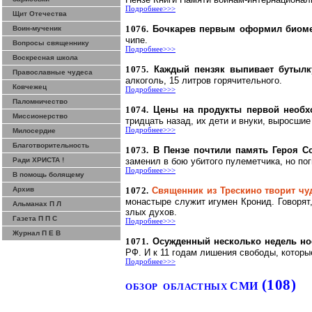
Подробнее>>>
Щит Отечества
1076.
Бочкарев первым оформил биоме
Воин-мученик
чипе.
Вопросы священнику
Подробнее>>>
Воскресная школа
1075.
Каждый
пензяк
выпивает бутылк
Православные чудеса
алкоголь,
15 литров
горячительного.
Ковчежец
Подробнее>>>
Паломничество
1074.
Цены на продукты первой необх
Миссионерство
тридцать назад, их дети и внуки, выросши
Подробнее>>>
Милосердие
Благотворительность
1073.
В Пензе почтили память Героя С
Ради ХРИСТА !
заменил в бою убитого пулеметчика, но по
Подробнее>>>
В помощь болящему
Архив
1072.
Священник из
Трескино
творит чу
монастыре служит игумен
Кронид
. Говоря
Альманах П Л
злых духов.
Газета П П С
Подробнее>>>
Журнал П Е В
1071.
Осужденный несколько недель но
РФ. И к 11 годам лишения свободы, которы
Подробнее>>>
(108)
СМИ
ОБЗОР
ОБЛАСТНЫХ