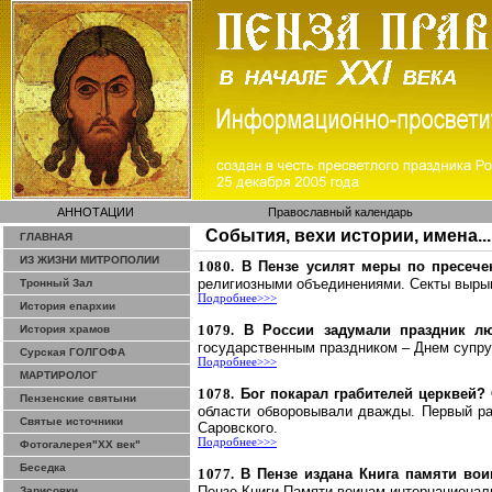
АННОТАЦИИ
Православный календарь
События, вехи истории, имена...
ГЛАВНАЯ
ИЗ ЖИЗНИ МИТРОПОЛИИ
1080.
В Пензе усилят меры по пресече
религиозными объединениями. Секты вырыв
Тронный Зал
Подробнее>>>
История епархии
1079.
В России задумали праздник л
История храмов
государственным праздником – Днем супру
Сурская ГОЛГОФА
Подробнее>>>
МАРТИРОЛОГ
1078.
Бог покарал грабителей церквей?
Пензенские святыни
области обворовывали дважды. Первый раз
Святые источники
Саровского
.
Подробнее>>>
Фотогалерея"ХХ век"
Беседка
1077.
В Пензе издана Книга памяти
вои
Пензе Книги Памяти воинам-интернационал
Зарисовки