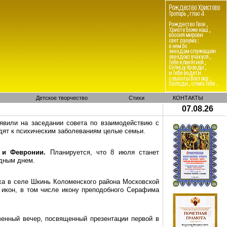
Детское творчество
Стихи
КОНТАКТЫ
07.08.26
аявили на заседании совета по взаимодействию с
дят к психическим заболеваниям целые семьи.
а и
Февронии
.
Планируется, что 8 июля станет
одным днем.
ха в селе
Шкинь
Коломенского района Московской
о икон, в том числе икону преподобного Серафима
енный вечер, посвященный презентации первой в