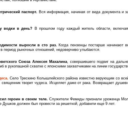
трический паспорт.
Вся информация, начиная от вида документа и з
у водки в день?
В прошлом году каждый житель области, включая
одимости выросли в сто раз.
Когда
пензенцы
постарше начинают вс
е в период рыночных отношений, недоверчиво улыбаются.
оветского Союза Алексея Махалина
, совершившего подвиг на дальн
гиб в рукопашной схватке с японскими захватчиками на линии государств
деса.
Село
Трескино
Колышлейского
района известно верующим со все
т, священник творит чудеса. Исцеляет даже от рака. Возвращает душев
сил героин в своем теле.
Служители Фемиды признали уроженца Молд
е Душков должен был провести за решеткой, добавили еще 9 лет.