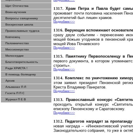
Щит Отечества
1317.
Храм Петра и Павла будет сам
Воин-мученик
проживает почти половина населения Пенз
десятилетий был лишен храмов.
Вопросы священнику
Подробнее>>>
Воскресная школа
1316.
Верующие вспоминают основателе
Православные чудеса
сразу двум событиям - перенесению ико
Ковчежец
мощей божьих угодников в пензенский хр
Паломничество
мощей Иова
Почаевского
Подробнее>>>
Миссионерство
Милосердие
1315.
Памятнику Первопоселенцу в Пе
первого документа, в котором упоминаетс
Благотворительность
строить».
Ради ХРИСТА !
Подробнее>>>
В помощь болящему
1314.
Комплекс по уничтожению
химор
Архив
этом заявил президент Пензенской реги
Креста Владимир Панкратов.
Альманах П Л
Подробнее>>>
Газета П П С
1313.
Православный конкурс «Святите
Журнал П Е В
проходить открытый конкурс «Святител
епископу Пензенскому и Саратовскому.
Подробнее>>>
1312.
Педагогов наградят за пропаганд
новая награда – «
Иннокентиевский
учител
Законодательного собрания, то уже в окт