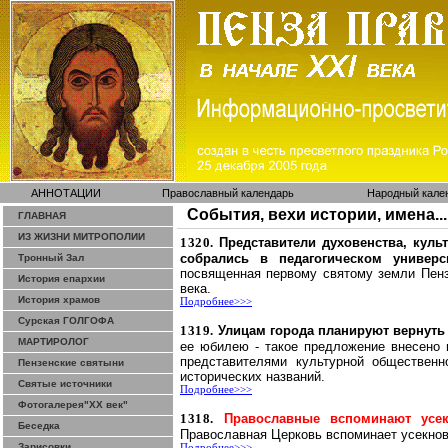
АННОТАЦИИ
Православный календарь
Народный кале
События, вехи истории, имена...
ГЛАВНАЯ
ИЗ ЖИЗНИ МИТРОПОЛИИ
1320.
Представители духовенства, куль
собрались в педагогическом универс
Тронный Зал
посвященная первому святому земли Пенз
История епархии
века.
История храмов
Подробнее>>>
Сурская ГОЛГОФА
1319.
Улицам города планируют вернуть 
МАРТИРОЛОГ
ее юбилею - такое предложение внесено 
представителями культурной общественн
Пензенские святыни
исторических названий.
Святые источники
Подробнее>>>
Фотогалерея"ХХ век"
1318.
Православные вспоминают усек
Беседка
Православная Церковь вспоминает усекнове
Зарисовки
Подробнее>>>