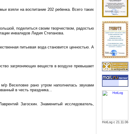
мьи взяли на воспитание 202 ребенка. Всего таких
 большой, поделиться своим творчеством, радостью
итации инвалидов Лидия Степанова.
ственная питьевая вода становится ценностью. А
ество загрязняющих веществ в воздухе превышает
 м/
р
Веселовке рано утром наполнилась звуками
ванный в честь праздника...
Лаврентий Загоскин. Знаменитый исследователь,
HotLog с 21.11.06