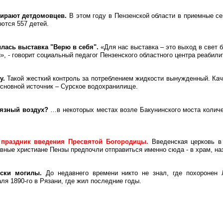
ирают детдомовцев.
В этом году в Пензенской области в приемные се
ются 557 детей.
ылась выставка "Верю в себя".
«Для нас выставка – это выход в свет
й», - говорит социальный педагог Пензенского областного центра реабил
у.
Такой жесткий
контроль за потреблением
жидкости вынужденный. Каче
 основной источник – Сурское водохранилище.
рязный воздух?
…в некотор
ых местах возле Бакунинского моста колич
 праздник введения Пресвятой Богородицы.
Введенская церковь в
ные христиане Пензы предпочли отправиться именно сюда - в храм, наз
иски могилы.
До недавнего времени никто не знал, где похоронен 
ля 1890-го в Рязани, где жил последние годы.