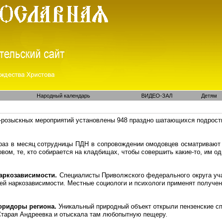
Народный календарь
ВИДЕО-ЗАЛ
Детям
о-розыскных мероприятий
установлены
948 праздно шатающихся подростк
раз в месяц сотрудницы ПДН в сопровождении омодовцев осматривают
овом, те, кто собирается на кладбищах, чтобы совершить какие-то, им 
наркозависимости.
Специалисты Приволжского федерального округа учат
ей наркозависимости. Местные социологи и психологи применят получен
оридоры региона.
Уникальный природный объект открыли пензенские сп
Старая Андреевка и отыскала там любопытную пещеру.