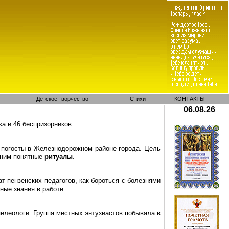
Детское творчество
Стихи
КОНТАКТЫ
06.08.26
а и 46 беспризорников.
 погосты в Железнодорожном районе города. Цель
одним понятные
ритуалы
.
 пензенских педагогов, как бороться с болезнями
ные знания в работе.
елеологи. Группа местных энтузиастов побывала в