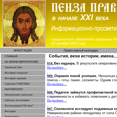
АННОТАЦИИ
Православный календарь
События, вехи истории, имена...
ГЛАВНАЯ
ИЗ ЖИЗНИ МИТРОПОЛИИ
910.
Без надзора.
В результате оперативн
Подробнее…
Тронный Зал
История епархии
909.
Охраняя покой усопших.
Несколько 
История храмов
поиска – готы, панки, сатанисты. Одним сл
Подробнее…
Сурская ГОЛГОФА
МАРТИРОЛОГ
908.
Педагоги займутся профилактикой 
Пензенские святыни
современности и избежать появления у дет
Подробнее…
Святые источники
Фотогалерея"ХХ век"
907.
Спелеологи исследуют подземные к
Беседка
Неверкинском районе неподалеку от села 
Подробнее…
Зарисовки