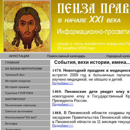
АННОТАЦИИ
Православный календарь
Народный кале
События, вехи истории, имена...
ГЛАВНАЯ
ИЗ ЖИЗНИ МИТРОПОЛИИ
1470.
Новогодний праздник в медицинск
встретят 2009 год в больничных палатах
Тронный Зал
изучено медициной, не обошло и детей.
История епархии
Подробнее>>>
История храмов
1469.
Пензенские дети увидят елку 
Сурская ГОЛГОФА
новогоднюю елку в Государственный К
МАРТИРОЛОГ
Президента России.
Подробнее>>>
Пензенские святыни
Святые источники
1468.
В Пензенской области созданы 
заседании Правительства Пензенской обла
Фотогалерея"ХХ век"
в Пензенской области за 11 месяцев текущ
Беседка
Подробнее>>>
Зарисовки