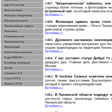
1467.
"Биометрические" кабинеты, или
Щит Отечества
страница более плотная, и фотография на 
Воин-мученик
встроенный чип
, на который нанесена ос
Подробнее>>>
Вопросы священнику
Воскресная школа
1466.
Желающих сдавать кровь стал
станции переливания крови – Ольги Трошк
Православные чудеса
работников службы крови.
Ковчежец
Подробнее>>>
Паломничество
1465.
Духовного наставника омоновце
Миссионерство
областного управления внутренних дел пос
Милосердие
охране правопорядка на территории Чеченс
Подробнее>>>
Благотворительность
Ради ХРИСТА !
1464.
У нас поставят статую Добра!
На 
двадцать два. Главная цель фестиваля «
В помощь болящему
Москве.
Архив
Подробнее>>>
Альманах П Л
1463.
В посёлке
Сазанье
освятили мон
Газета П П С
почтил своим присутствием
Высокопрео
Журнал П Е В
который и провел священнодействие.
Подробнее>>>
1462.
В Пензенской области подведут 
института семьи, пропаганда семейных 
Пензенской области.
Подробнее>>>