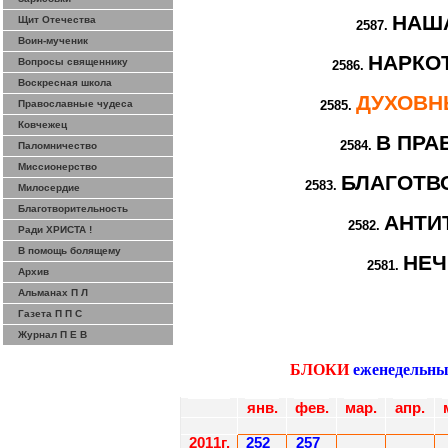
НАШ
Щит Отечества
2587.
Воин-мученик
НАРКОТ
Вопросы священнику
2586.
Воскресная школа
ДУХОВН
Православные чудеса
2585.
Ковчежец
В ПРА
2584.
Паломничество
Миссионерство
БЛАГОТВ
2583.
Милосердие
Благотворительность
АНТИ
2582.
Ради ХРИСТА !
В помощь болящему
НЕЧ
2581.
Архив
Альманах П Л
Газета П П С
Журнал П Е В
БЛОКИ
еженедельны
янв.
фев
.
мар
.
апр.
201
1
г.
252
257