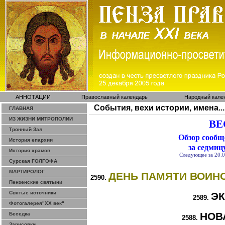
АННОТАЦИИ
Православный календарь
Народный кале
События, вехи истории, имена...
ГЛАВНАЯ
ИЗ ЖИЗНИ МИТРОПОЛИИ
ВЕ
Тронный Зал
Обзор сооб
История епархии
за седмиц
История храмов
Следующее за 20.0
Сурская ГОЛГОФА
МАРТИРОЛОГ
ДЕНЬ ПАМЯТИ ВОИН
2590.
Пензенские святыни
Святые источники
Э
2589.
Фотогалерея"ХХ век"
НОВ
Беседка
2588.
Зарисовки