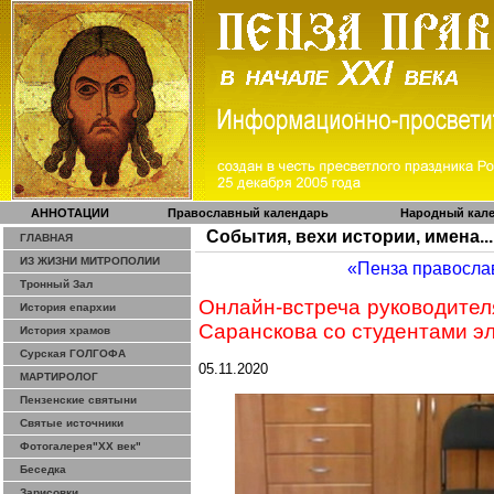
АННОТАЦИИ
Православный календарь
Народный кал
События, вехи истории, имена...
ГЛАВНАЯ
ИЗ ЖИЗНИ МИТРОПОЛИИ
«Пенза правосла
Тронный Зал
Онлайн-встреча
руководител
История епархии
Саранскова
со студентами э
История храмов
Сурская ГОЛГОФА
05.11.2020
МАРТИРОЛОГ
Пензенские святыни
Святые источники
Фотогалерея"ХХ век"
Беседка
Зарисовки