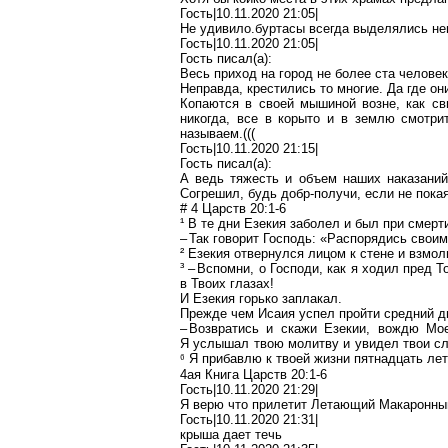
Гость|10.11.2020 21:05|
Не
удивило
.б
уртасы
всегда выделялись не
Гость|10.11.2020 21:05|
Гость писал(
a
):
Весь приход на город не более ста человек
Неправда, крестились то многие. Да где о
Копаются в своей мышиной возне, как св
никогда, все в корыто и в землю смотри
называем.(((
Гость|10.11.2020 21:15|
Гость писал(
a
):
А ведь тяжесть и объем наших наказаний
Согрешил, будь
добр-получи
, если не пока
# 4 Царств 20:1-6
¹ В те дни
Езекия
заболел и был при смерт
– Так говорит Господь: «Распорядись свои
²
Езекия
отвернулся лицом к стене и взмол
³ – Вспомни, о Господи, как я ходил пред 
в
Т
воих глазах!
И
Езекия
горько заплакал.
Прежде чем Исаия успел пройти средний дв
– Возвратись и скажи
Езекии
, вождю Мое
Я услышал твою молитву и увидел твои сл
⁶
Я прибавлю к твоей жизни пятнадцать лет.
4ая Книга Царств 20:1-6
Гость|10.11.2020 21:29|
Я
верю
что прилетит Летающий Макаронный
Гость|10.11.2020 21:31|
крыша дает течь