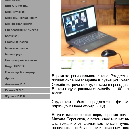
Щит Отечества
Воин-мученик
Вопросы священнику
Воскресная школа
Православные чудеса
Ковчежец
Паломничество
Миссионерство
Милосердие
Благотворительность
Ради ХРИСТА !
В помощь болящему
В рамках регионального этапа Рождеств
Архив
провёл
онлайн-заседание
в Кузнецком эле
Онлайн-встреча
со студентами и преподав
Альманах П Л
В этом году страшный «юбилей» — 100 лет
Газета П П С
аборт.
Журнал П Е В
Студентам был предложен филь
https://youtu.be/vBtWxepF7uQ
).
Вступительное слово перед просмотром 
Михаил
Сарансков
, а потом своё мнение в
Эта тема и этот фильм как нельзя лучше
вспомнить, что было злом и страшным грех