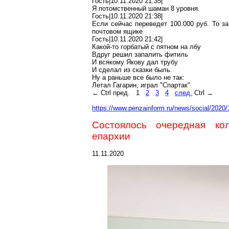
Гость|10.11.2020 21:35|
Я потомственный шаман 8 уровня.
Гость|10.11.2020 21:38|
Если сейчас переведет 100.000 руб. То з
почтовом ящике
Гость|10.11.2020 21:42|
Какой-то горбатый с пятном на лбу
Вдруг решил запалить фитиль
И всякому Якову дал трубу
И сделал из сказки быль.
Ну а раньше все было не так:
Летал Гагарин, играл "Спартак"
←
Ctrl
пред.
1
2
3
4
след.
Ctrl
→
https://www.penzainform.ru/news/social/2020/
Состоялось очередная ко
епархии
11.11.2020