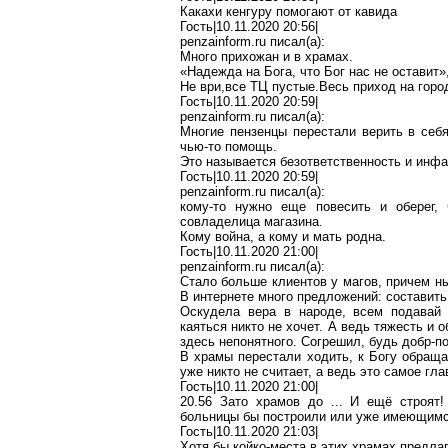
Какахи
кенгуру помогают от
кавида
Гость|10.11.2020 20:56|
penzainform.ru
писал(
a
):
Много прихожан и в храмах.
«Надежда на Бога, что Бог нас не оставит»
Не
ври,все
ТЦ
пустые
.В
есь
приход на город
Гость|10.11.2020 20:59|
penzainform.ru
писал(
a
):
Многие
пензенцы
перестали верить в себя
чью-то помощь.
Это называется безответственность и инфа
Гость|10.11.2020 20:59|
penzainform.ru
писал(
a
):
кому-то нужно еще повесить и оберег, 
совладелица магазина.
Кому война, а кому и мать родна.
Гость|10.11.2020 21:00|
penzainform.ru
писал(
a
):
Стало больше клиентов у магов, причем н
В интернете много предложений: составить
Оскудела вера в народе, всем подавай 
каяться никто не хочет. А ведь тяжесть и
здесь непонятного. Согрешил, будь
добр-п
В храмы перестали ходить, к Богу обраща
уже никто не считает, а ведь это самое гла
Гость|10.11.2020 21:00|
20.56
З
ато храмов до ... И ещё строят
больницы бы построили или уже
имеющим
Гость|10.11.2020 21:03|
Хотя бы койко-места в этих храмах предла