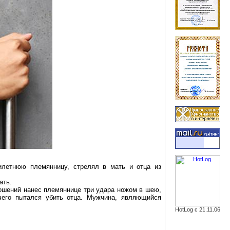
илетнюю племянницу, стрелял в мать и отца из
ать.
ношений нанес племяннице три удара ножом в шею,
чего пытался убить отца. Мужчина, являющийся
HotLog с 21.11.06