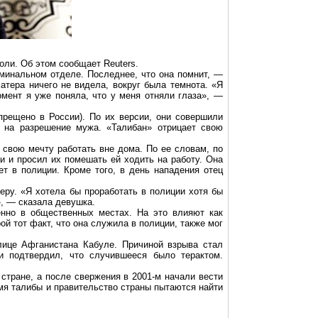
воли. Об этом сообщает
Reuters
.
иминальном отделе. Последнее, что она помнит, —
атера
ничего не видела, вокруг была темнота. «Я
омент я уже поняла, что у меня отняли глаза», —
прещено в России). По их версии, они совершили
я на разрешение мужа. «Талибан» отрицает свою
, свою мечту работать вне дома. По ее словам, по
ми и просил их помешать ей ходить на работу. Она
ет в полиции. Кроме того, в день нападения отец
еру. «Я хотела бы проработать в полиции хотя бы
», — сказала девушка.
нно в общественных местах. На это влияют как
рой
тот факт, что она служила в полиции, также мог
лице Афганистана Кабуле. Причиной взрыва стал
 подтвердил, что случившееся было терактом.
 стране, а после свержения в 2001-м начали вести
мя талибы и правительство страны пытаются найти