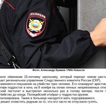
Фото: Александр
Кряжев
/ РИА Новости
вили обвинение 15-летнему школьнику, который порезал ножом шест
ает региональное управление Следственного комитета России (СКР).
вменяется покушение на убийство трех человек. Его планируют арестов
тире подросток в ночь на 8 ноября на почве личных неприязненных от
ский пистолет и выстрелил несколько раз в голову матери, после 
бийство до конца. Полицейский отобрал у подростка оружие.
тализирована. Также в больнице находится мать
подозреваемого
.
решил отомстить родным за то, что его часто не отпускали гулять.