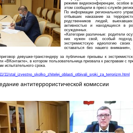
режиме видеоконференции, особое в
этом сообщили в пресс-службе регио
По информации регионального упра
отбывших наказание за террорист
родственников людей, выехавши
активностью и находящихся в ро
осужденных.
«Категории различные: родители осу
них нужен свой, особый подход.
экстремистскую идеологию своих 
оставаться без нашего внимания»,
приговор
девушке-трансгендеру
за публичные призывы к экстремистско
ти
«
ВКонтакте
», в котором
пользовательница
призвала к расправам с пр
ам испытательного срока.
1/11/stal_izvestno_skolko_zhitelej_oblasti_otbivali_sroki_za_terrorizm.html
едание антитеррористической комиссии