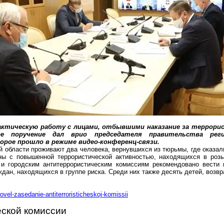
актическую работу с лицами, отбывшими наказание за террори
ое поручение дал
врио
председателя правительства реги
орое прошло в режиме
видео-конференц-связи
.
 области проживают два человека, вернувшихся из тюрьмы, где оказали
ны с повышенной террористической активностью, находящихся в роз
и городским антитеррористическим комиссиям рекомендовано вести п
дан, находящихся в группе риска. Среди них также десять детей, возвр
rovel-zasedanie-antiterroristicheskoj-komissii
ской комиссии