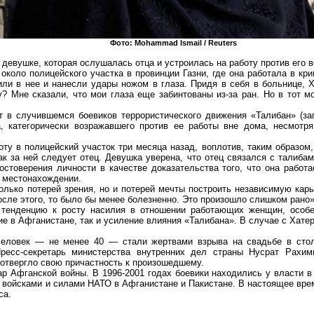
Фото:
Mohammad
Ismail
/
Reuters
девушке, которая ослушалась отца и устроилась на работу против его 
около полицейского участка в провинции
Газни
, где она работала в кр
или в нее и нанесли удары ножом в глаза. Придя в себя в больнице,
Х
у? Мне сказали, что мои глаза еще забинтованы из-за ран. Но в тот м
 в случившемся боевиков террористического движения «Талибан» (за
, категорически возражавшего против ее работы вне дома, несмотр
оту в полицейский участок три месяца назад, воплотив, таким образом
ак за ней следует отец. Девушка уверена, что отец связался с талиба
остоверения личности в качестве доказательства того, что она работа
е местонахождении.
лько потерей зрения, но и потерей мечты построить независимую карь
осле этого, то было бы менее болезненно. Это произошло слишком рано
тенденцию к росту насилия в отношении работающих женщин, особе
е в Афганистане, так и усиление влияния «Талибана». В случае с
Хате
 человек — не менее 40 — стали жертвами взрыва на свадьбе в сто
Пресс-секретарь министерства внутренних дел страны
Нусрат
Рахими
 отвергло свою причастность
к
произошедшему.
ар Афганской войны. В 1996-2001 годах боевики находились у власти в
 войсками и силами НАТО в Афганистане и Пакистане. В настоящее вре
са.