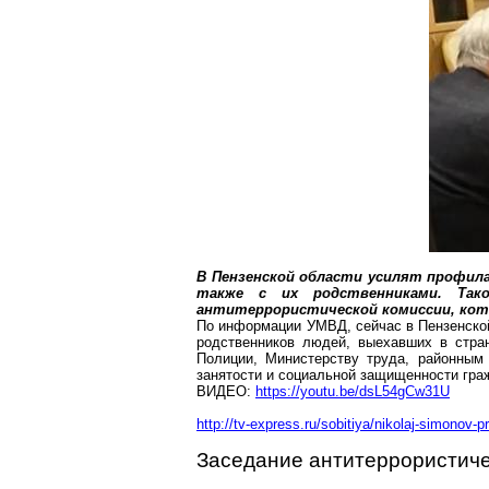
В Пензенской области усилят профил
также с их родственниками. Так
антитеррористической комиссии, кот
По информации УМВД, сейчас в Пензенской
родственников людей, выехавших в стра
Полиции, Министерству труда, районным 
занятости и социальной защищенности граж
ВИДЕО:
https://youtu.be/dsL54gCw31U
http://tv-express.ru/sobitiya/nikolaj-simonov-p
Заседание антитеррористиче