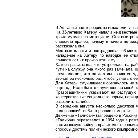
В Афганистане террористы выкололи глаза 
На 33-летнюю
Хатеру
напали неизвестные 
троих мужчин на мотоцикле. Они выстрел
спросила врачей, почему я ничего не виж
рассказала она.
Местные власти и пострадавшая обвиняют
нападение на
Хатеру
по наводке ее отца
причастность
к
произошедшему.
Хатера
рассказала, что устроилась на раб
пути на службу она много раз замечала, к
предполагает, что он дал им копию ее уд
звонил ей несколько раз, чтобы узнать о е
Для
Хатеры
случившееся обернулось не то
еще год. Если бы это случилось со мной п
Правозащитники указывают на растущую 
консервативные социальные нормы, царящи
разозлить талибов.
В середине августа несколько десятков
подорвавший себя террорист-смертник. 
Движение «Талибан» (запрещено в России)
«Талибан» образовался в 1994 году в разг
партизанскую войну с правительственными
способы достичь политического компромис