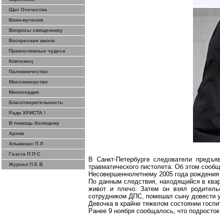
Щит Отечества
Воин-мученик
Вопросы священнику
Воскресная школа
Православные чудеса
Ковчежец
Паломничество
Миссионерство
Милосердие
Благотворительность
Ради ХРИСТА !
В помощь болящему
Архив
Альманах П Л
Газета П П С
В Санкт-Петербурге следователи предъя
Журнал П Е В
травматического пистолета. Об этом сообщ
Несовершеннолетнему 2005 года рождения 
По данным следствия, находящийся в квар
живот и плечо. Затем он взял родитель
сотрудником ДПС, помешал сыну довести у
Девочка в крайне тяжелом состоянии госпи
Ранее 9 ноября сообщалось, что подросток 