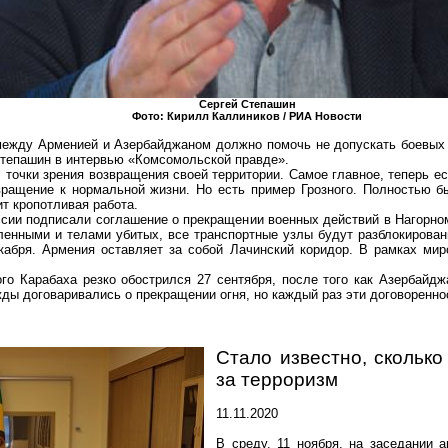
Сергей Степашин
Фото: Кирилл Каллиников / РИА Новости
между Арменией и Азербайджаном должно помочь не допускать боевых 
Степашин в интервью «Комсомольской правде».
точки зрения возвращения своей территории. Самое главное, теперь ест
ращение к нормальной жизни. Но есть пример Грозного. Полностью б
ит кропотливая работа.
сии подписали соглашение о прекращении военных действий в Нагорно
енными и телами убитых, все транспортные узлы будут разблокирова
кабря. Армения оставляет за собой
Лачинский
коридор. В рамках миро
го Карабаха резко обострился 27 сентября, после того как Азербайд
жды договаривались о прекращении огня, но каждый раз эти договоренн
Стало известно, скольк
за терроризм
11.11.2020
В среду, 11 ноября, на заседании 