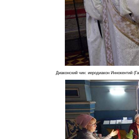
Диаконский
чин: иеродиакон Иннокентий (Г