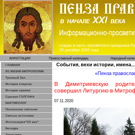
АННОТАЦИИ
Православный календарь
Народный кале
События, вехи истории, имена...
ГЛАВНАЯ
ИЗ ЖИЗНИ МИТРОПОЛИИ
«Пенза правосла
Тронный Зал
В
Димитриевскую
родител
История епархии
совершил Литургию в
Митро
История храмов
Сурская ГОЛГОФА
07.11.2020
МАРТИРОЛОГ
Пензенские святыни
Святые источники
Фотогалерея"ХХ век"
Беседка
Зарисовки