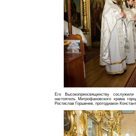
Его Высокопреосвященству сослужил
настоятель
Митрофановского
храма горо
Ростислав
Горшенев
, протодиакон Констан