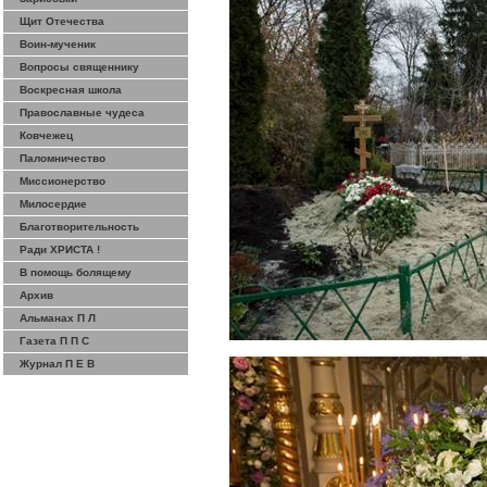
Щит Отечества
Воин-мученик
Вопросы священнику
Воскресная школа
Православные чудеса
Ковчежец
Паломничество
Миссионерство
Милосердие
Благотворительность
Ради ХРИСТА !
В помощь болящему
Архив
Альманах П Л
Газета П П С
Журнал П Е В