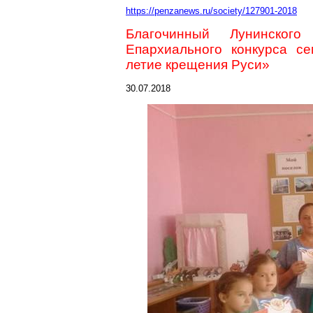
https://penzanews.ru/society/127901-2018
Благочинный
Лунинского
о
Епархиального конкурса се
летие крещения Руси»
30.07.2018