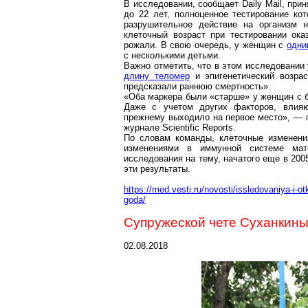
В исследовании, сообщает
Daily
Mail
, при
до 22 лет, полноценное тестирование ко
разрушительное действие на организм 
клеточный возраст при тестировании ока
рожали. В свою очередь, у женщин с
одни
с несколькими детьми.
Важно отметить, что в этом исследовании
длину
теломер
и эпигенетический возрас
предсказали раннюю смертность».
«Оба маркера были «старше» у женщин с б
Даже с учетом других факторов, влияю
прежнему выходило на первое место», —
журнале
Scientific
Reports
.
По словам команды, клеточные изменени
изменениями в иммунной системе мат
исследования на тему, начатого еще в 2005
эти результаты.
https://med.vesti.ru/novosti/issledovaniya-i-
goda/
Супружеской чете
Суханкины
02.08.2018