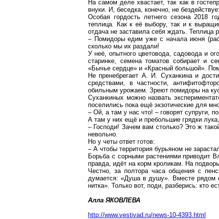
На самом
деле
хвастает, так как в гостеп
внуки. И, беседка, конечно, не бездействуе
Особая гордость летнего сезона 2018 
теплица. Как к её выбору, так и к выращ
отдача не заставила себя ждать. Теплица 
– Помидоры едим уже с начала июня (расс
сколько мы их раздали!
У неё, опытного цветовода, садовода и ог
старинке
, семена томатов собирает и се
«Бычье сердце» и «Красный большой». По
Не пренебрегает А. И.
Суханкина
и дости
средствами, в частности,
антифитофтор
обильным урожаем. Зреют помидоры на
ку
Суханкиных
можно назвать экспериментат
поселились пока ещё
экзотические
для мн
– Ой, а там у нас что! – говорят супруги, 
А там у них ещё и пребольшие грядки лука
– Господи! Зачем вам столько? Это ж тако
невольно.
Но у четы ответ готов:
– А чтобы территория бурьяном не зараста
Борьба с сорными растениями приводит Вл
правда, идёт на корм кроликам. На подворь
Честно, за полтора часа общения с пенс
думается: «Душа в душу». Вместе рядом о
нитка». Только вот,
поди
, разберись: кто е
Алла ЯКОВЛЕВА
http://www.vestivad.ru/news-10-4393.html