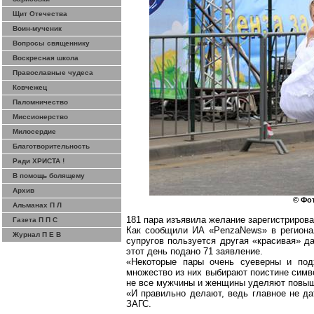
Щит Отечества
Воин-мученик
Вопросы священнику
Воскресная школа
Православные чудеса
Ковчежец
Паломничество
Миссионерство
Милосердие
Благотворительность
Ради ХРИСТА !
В помощь болящему
Архив
© Фот
Альманах П Л
181 пара изъявила желание зарегистрироват
Газета П П С
Как сообщили ИА «
PenzaNews
» в регион
Журнал П Е В
супругов пользуется другая «красивая» д
этот день подано 71 заявление.
«Некоторые пары очень суеверны и подх
множество из них выбирают поистине симв
не все мужчины и женщины уделяют повыш
«И правильно делают, ведь главное не да
ЗАГС.