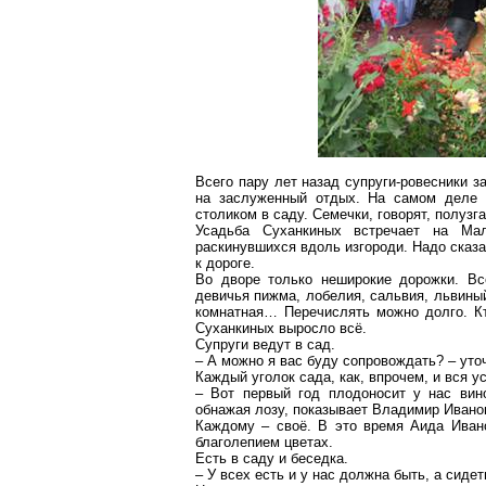
Всего пару лет назад супруги-ровесники 
на заслуженный отдых. На самом
деле
р
столиком в саду. Семечки, говорят,
полузга
Усадьба
Суханкиных
встречает на М
раскинувшихся вдоль изгороди. Надо сказ
к дороге.
Во дворе только неширокие дорожки. В
девичья пижма, лобелия,
сальвия
, львины
комнатная
… П
еречислять можно долго. Кт
Суханкиных
выросло всё.
Супруги ведут в сад.
– А можно я вас буду сопровождать? – уто
Каждый уголок сада, как, впрочем, и вся 
– Вот первый год плодоносит у нас вино
обнажая лозу, показывает Владимир Ивано
Каждому –
своё
. В это время Аида Иван
благолепием цветах.
Есть в саду и беседка.
– У всех есть и у нас должна быть, а сидет