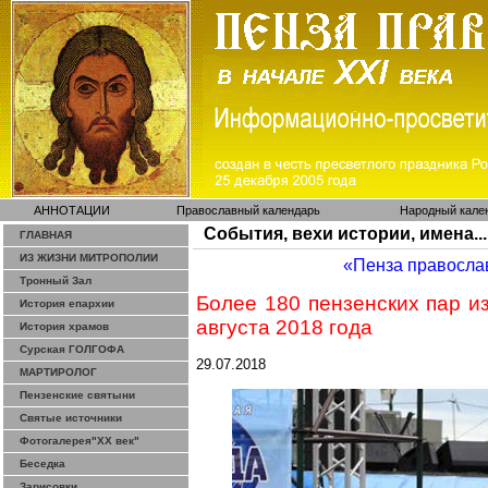
АННОТАЦИИ
Православный календарь
Народный кале
События, вехи истории, имена...
ГЛАВНАЯ
ИЗ ЖИЗНИ МИТРОПОЛИИ
«Пенза правосла
Тронный Зал
Более 180 пензенских пар и
История епархии
августа 2018 года
История храмов
Сурская ГОЛГОФА
29.07.2018
МАРТИРОЛОГ
Пензенские святыни
Святые источники
Фотогалерея"ХХ век"
Беседка
Зарисовки