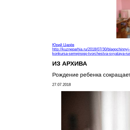
Юрий Царёв
http://kuzneparhia.ru/2018/07/30/blagochinnyj
konkursa-semejnogo-tvorchestva-svyataya-rus
ИЗ АРХИВА
Рождение ребенка сокращает
27.07.2018