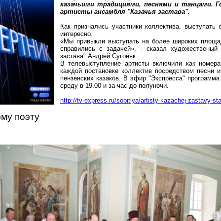
казачьими традициями, песнями и танцами. 
артисты ансамбля "Казачья застава".
Как признались участники коллектива, выступать
интересно.
«Мы привыкли выступать на более широких
площа
справились с задачей», - сказал
художественый
застава" Андрей
Сугоняк
.
В телевыступление артисты включили как номера
каждой постановке коллектив посредством песни и
пензенских казаков. В эфир "Экспресса" программа
среду в 19.00 и за час до полуночи.
http://tv-express.ru/sobitiya/artisty-kazachej-zastavy-st
ому поэту