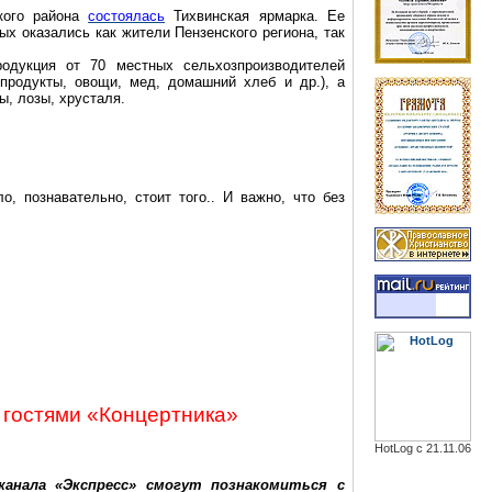
кого района
состоялась
Тихвинская ярмарка. Ее
ых оказались как жители Пензенского региона, так
одукция от 70 местных сельхозпроизводителей
 продукты, овощи, мед, домашний хлеб и др.), а
ы, лозы, хрусталя.
ло, познавательно, стоит того
..
И важно, что без
 гостями «
Концертника
»
HotLog с 21.11.06
канала «Экспресс» смогут познакомиться с