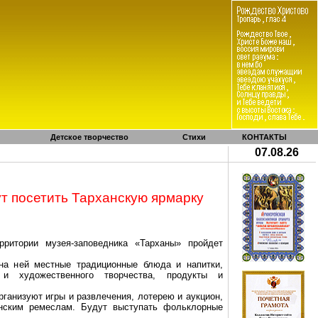
Детское творчество
Стихи
КОНТАКТЫ
07.08.26
ут посетить
Тарханскую
ярмарку
рритории музея-заповедника «Тарханы» пройдет
на ней местные традиционные блюда и напитки,
о и художественного творчества, продукты и
организуют игры и развлечения, лотерею и аукцион,
нским
ремеслам. Будут выступать фольклорные