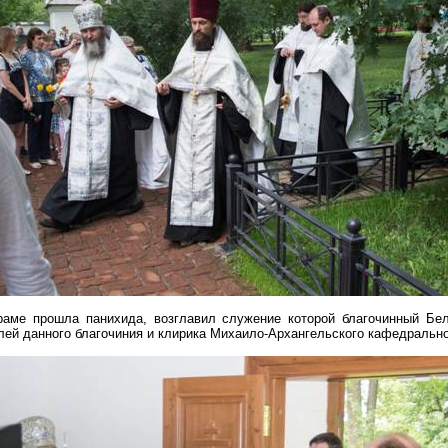
раме прошла панихида, возглавил
служение
которой благочинный Бел
ей данного благочиния и клирика Михаило-Архангельского кафедральн