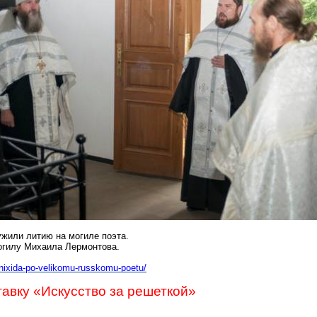
жили литию на могиле поэта.
огилу Михаила Лермонтова.
anixida-po-velikomu-russkomu-poetu/
авку «Искусство за решеткой»