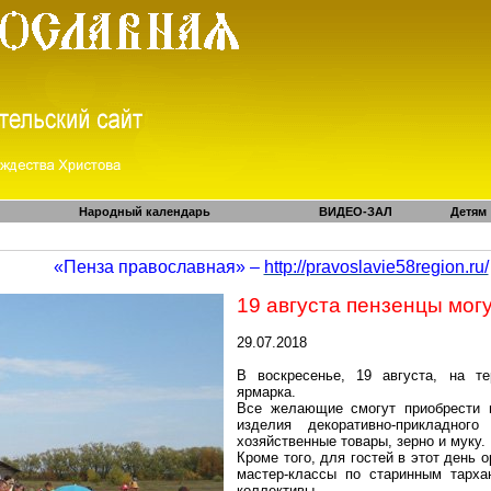
Народный календарь
ВИДЕО-ЗАЛ
Детям
«Пенза православная» –
http://pravoslavie58region.ru/
19 августа пензенцы мог
29.07.2018
В воскресенье, 19 августа, на те
ярмарка.
Все желающие смогут приобрести 
изделия декоративно-прикладног
хозяйственные товары, зерно и муку.
Кроме того, для гостей в этот день 
мастер-классы
по старинным
тарха
коллективы.