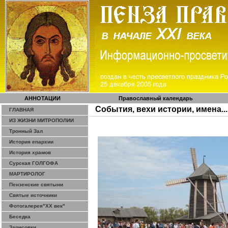
АННОТАЦИИ
Православный календарь
События, вехи истории, имена...
ГЛАВНАЯ
ИЗ ЖИЗНИ МИТРОПОЛИИ
Тронный Зал
История епархии
История храмов
Сурская ГОЛГОФА
МАРТИРОЛОГ
Пензенские святыни
Святые источники
Фотогалерея"ХХ век"
Беседка
Зарисовки