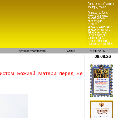
Детское творчество
Стихи
КОНТАКТЫ
08.08.26
фистом
Божией
Матери перед Ее