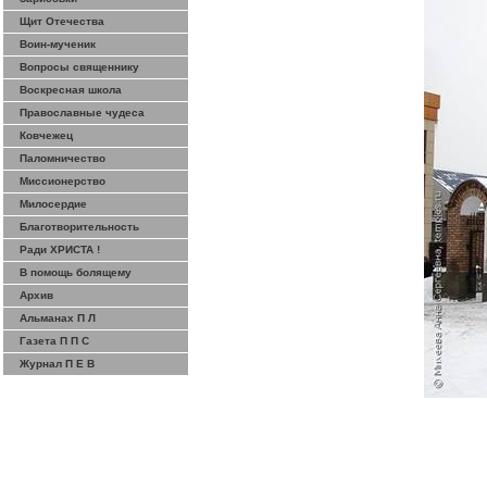
Щит Отечества
Воин-мученик
Вопросы священнику
Воскресная школа
Православные чудеса
Ковчежец
Паломничество
Миссионерство
Милосердие
Благотворительность
Ради ХРИСТА !
В помощь болящему
Архив
Альманах П Л
Газета П П С
Журнал П Е В