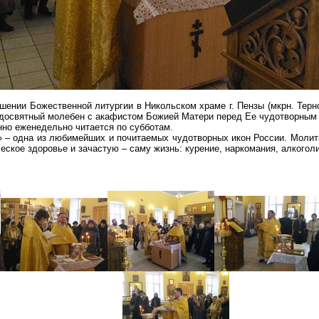
ершении Божественной литургии в Никольском храме г. Пензы (
мкрн
.
Терн
досвятный
молебен с акафистом
Божией
Матери перед Ее чудотворным 
но еженедельно читается по субботам.
 – одна из любимейших и почитаемых чудотворных икон России. Молит
еское здоровье и зачастую – саму жизнь: курение, наркомания, алкогол