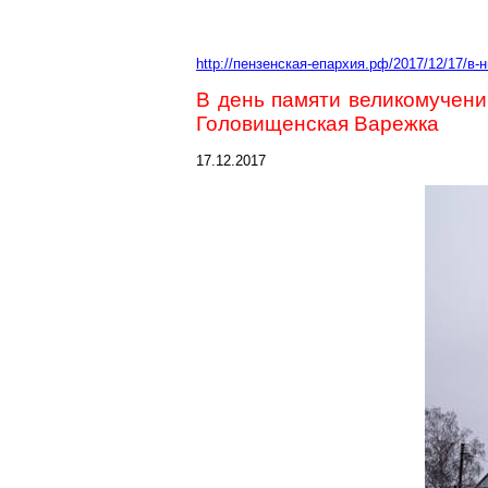
http://пензенская-епархия.рф/2017/12/17/в-
В день памяти великомучен
Головищенская
Варежка
17.12.2017