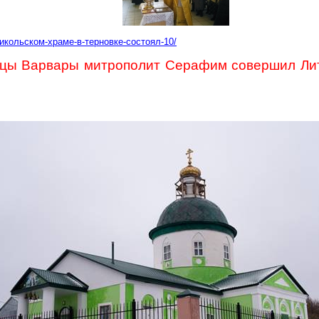
никольском-храме-в-терновке-состоял-10/
ицы Варвары митрополит Серафим совершил Лит