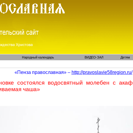
Народный календарь
ВИДЕО-ЗАЛ
Детям
«Пенза православная» –
http://pravoslavie58region.ru/
новке
состоялся
водосвятный
молебен с ака
иваемая
чаша»