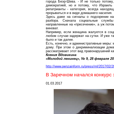
города
Беэр-Шева
. - И не только потому
демократией, но и потому, что Израиль
репатрианты - категория, всегда находя
прорываться и в виде домашнего насилия.
Здесь даже на сигналы о подозрении на 
разбора. Сначала социальные службы
направленные на «пресечение», а уж потом
виноват.
Например, если женщина жалуется в
соц
любом случае задержат на сутки. И уже та
было и так далее.
Есть, конечно, и административные меры: 
дому. При этом о декриминализации дома
рассматривает этот вид правонарушений ка
Ксения
Вдовикина
«Молодой ленинец», № 9, 28 февраля
20
http://www.penzainform.ru/press/ml/2017/02/
В
Заречном
начался конкурс 
01.03.2017