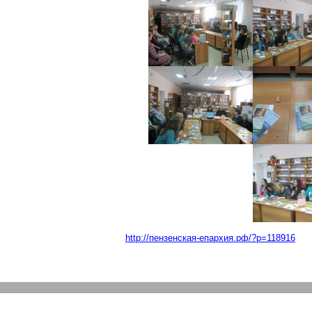
http://пензенская-епархия.рф/?p=118916