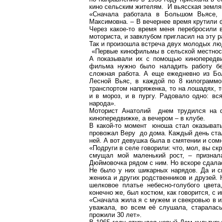
кино сельским жителям. И
вьясская
земля 
«Сначала работала в Большом Вьясе, 
Максимовна. – В вечернее время крутили 
Через какое-то время меня перебросили 
моториста, и завклубом пригласил на эту 
Так и произошла встреча двух молодых лю
«Первые кинофильмы в сельской местност
А показывали их с помощью кинопередви
фильма нужно было наладить работу бен
сложная работа. А еще ежедневно из Бо
Лесной Вьяс, в каждой по
8 килограммо
транспортом
напряженка
, то на
лошадях
, 
и в мороз, и в пургу. Радовало одно: в
народа».
Моторист Анатолий днем трудился на 
кинопередвижке, а вечером – в клубе.
В какой-то момент юноша стал оказыват
провожал Веру до дома. Каждый день ста
ней. А вот девушка была в смятении и сом
«Подруги в селе говорили: что, мол, вы ск
смущал мой маленький рост, – признал
Дюймовочка
рядом с ним. Но вскоре сдала
Не было у них шикарных нарядов. Да и с
жениха и других родственников и друзей.
шелковое платье небесно-голубого цвет
конечно же, был костюм, как говорится, с и
«Сначала жила я с мужем и свекровью в и
уважала, во всем её слушала, старалас
прожили 30 лет».