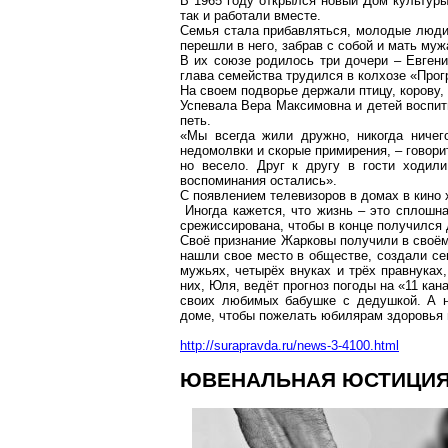
В 1965 году открылся новый Дом культуры
так и работали вместе.
Семья стала прибавляться, молодые люди 
перешли в него, забрав с собой и мать муж
В их союзе родилось три дочери – Евгени
глава семейства трудился в колхозе «Прог
На своем подворье держали птицу, корову,
Успевала Вера Максимовна и детей воспит
петь.
«Мы всегда жили дружно, никогда ничег
недомолвки и скорые примирения, – говорит
но весело. Друг к другу в гости ходил
воспоминания остались».
С появлением телевизоров в домах в кино 
Иногда кажется, что жизнь – это сплошна
срежиссирована
, чтобы в конце получилс
Своё признание
Жарковы
получили в своём
нашли свое место в обществе, создали се
мужьях, четырёх внуках и трёх правнуках,
них, Юля, ведёт прогноз погоды на «11
кан
своих любимых бабушке с дедушкой. А н
доме, чтобы пожелать юбилярам здоровья
http://surapravda.ru/news-3-4100.html
ЮВЕНАЛЬНАЯ ЮСТИЦИЯ