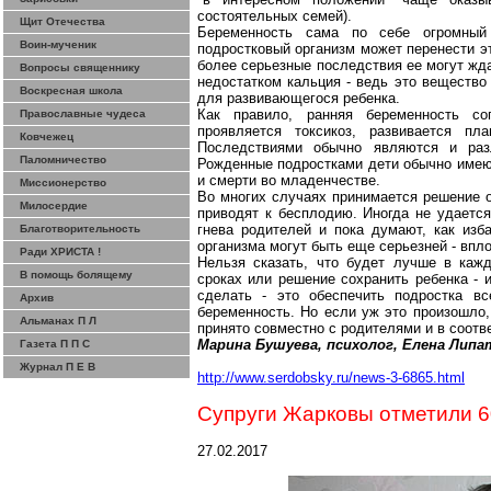
состоятельных семей).
Щит Отечества
Беременность сама по себе огромный 
Воин-мученик
подростковый организм может перенести э
более серьезные последствия ее могут жд
Вопросы священнику
недостатком кальция - ведь это вещество 
Воскресная школа
для развивающегося ребенка.
Как правило, ранняя беременность со
Православные чудеса
проявляется токсикоз, развивается пла
Ковчежец
Последствиями обычно являются и раз
Паломничество
Рожденные подростками дети обычно имею
и смерти
во
младенчестве.
Миссионерство
Во многих случаях принимается решение о
Милосердие
приводят к бесплодию. Иногда не удается
гнева родителей и пока думают, как изба
Благотворительность
организма
могут быть еще серьезней
- впло
Ради ХРИСТА !
Нельзя сказать, что будет лучше в каж
В помощь болящему
сроках или решение сохранить ребенка - 
сделать - это обеспечить подростка в
Архив
беременность. Но если уж это произошло,
Альманах П Л
принято совместно с родителями и в соотв
Марина Бушуева, психолог, Елена
Липа
Газета П П С
Журнал П Е В
http://www.serdobsky.ru/news-3-6865.html
Супруги
Жарковы
отметили 6
27.02.2017