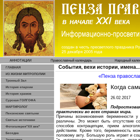
АННОТАЦИИ
Православный календарь
Народный кале
События, вехи истории, имена...
ГЛАВНАЯ
ИЗ ЖИЗНИ МИТРОПОЛИИ
«Пенза правосла
Тронный Зал
Когда сами
История епархии
История храмов
26.02.2017
Сурская ГОЛГОФА
Подросткова
МАРТИРОЛОГ
практически во всех странах мира.
Пензенские святыни
Причины возникновения беременности у
Святые источники
различны
. Это может быть отсутствие со
способов контрацепции, прием алкогол
Фотогалерея"ХХ век"
действиям. Кроме того, беременность мож
Беседка
половому акту. Большую роль играет и со
"в интересном положении" чаще оказы
Зарисовки