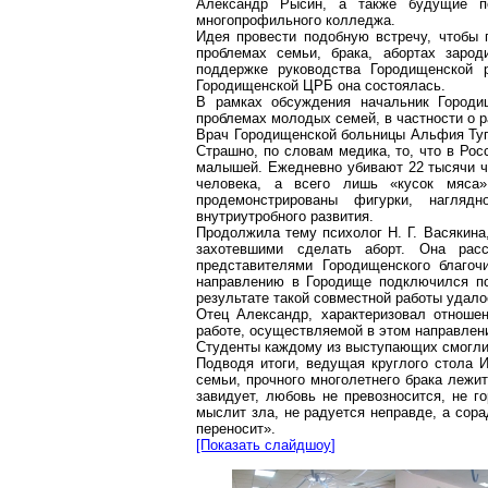
Александр Рысин, а также будущие 
многопрофильного колледжа.
Идея провести подобную встречу, чтобы
проблемах семьи, брака, абортах заро
поддержке руководства
Городищенской
р
Городищенской
ЦРБ она состоялась.
В рамках обсуждения начальник
Городи
проблемах молодых семей, в частности о р
Врач
Городищенской
больницы
Альфия
Ту
Страшно, по словам медика, то, что в Рос
малышей. Ежедневно убивают 22 тысячи че
человека, а всего лишь «кусок мяса»
продемонстрированы фигурки, нагля
внутриутробного развития.
Продолжила тему психолог Н. Г.
Васякина
захотевшими сделать аборт. Она расс
представителями
Городищенского
благочи
направлению в Городище подключился по
результате такой совместной работы удал
Отец Александр, характеризовал отноше
работе, осуществляемой в этом направлен
Студенты каждому
из
выступающих
смогли
Подводя итоги, ведущая круглого стола 
семьи, прочного многолетнего брака лежит
завидует, любовь не превозносится, не го
мыслит зла, не радуется неправде, а
сора
переносит».
[Показать
слайдшоу
]