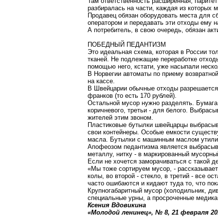
Там ответственность расширенная, паритет
разбиралась на части, каждая из которых 
Продавец обязан оборудовать места для сб
оператором и передавать эти отходы ему н
А потребитель, в свою очередь, обязан акт
ПОБЕДНЫЙ ПЕДАНТИЗМ
Это идеальная схема, которая в России то
тканей. Не подлежащие переработке отходы
помощью него, кстати, уже насыпали неско
В Норвегии автоматы по приему возвратно
на кассе.
В Швейцарии обычные отходы разрешается 
франков (то есть 170 рублей).
Остальной мусор нужно разделять.
Бумага
коричневого, третьи - для белого.
Выбрасыва
жителей этим звоном.
Пластиковые бутылки швейцарцы выбрасываю
свои контейнеры. Особые емкости существу
масла. Бутылки с машинным маслом утилиз
Апофеозом педантизма является выбрасывани
металлу, нитку - в маркированный мусорный
Если не хочется
заморачиваться
с такой д
«Мы тоже сортируем мусор, - рассказывае
колы, во второй - стекло, в третий - все ос
часто ошибаются и кидают
туда то
, что по
Крупногабаритный мусор (холодильник, див
специальные урны, а просроченные медикам
Ксения
Вдовикина
«Молодой ленинец», № 8, 21 февраля
20