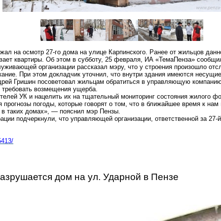
жал на осмотр 27-го дома на улице Карпинского. Ранее от жильцов дан
вает квартиры. Об этом в субботу, 25 февраля, ИА «
ТемаПенза
» сообщи
уживающей организации рассказал мэру, что у строения произошло отсл
кание. При этом докладчик уточнил, что внутри здания имеются несущие
рей Гришин посоветовал жильцам обратиться в управляющую компанию,
 требовать возмещения ущерба.
телей УК и нацелить их на тщательный мониторинг состояния жилого фо
я прогнозы погоды, которые говорят о том, что в ближайшее время к на
 в таких домах», — пояснил мэр Пензы.
ации подчеркнули, что управляющей организации, ответственной за 27-
5413/
азрушается дом на ул. Ударной в Пензе