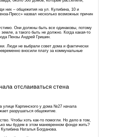
равда, около 300 домов, которые расселили,
и них – общежития на ул. Кулибина, 10 и
енза-Пресс» назвал несколько возможных причин
пустимо. Они должны быть все одинаковы, потому
земле, а такого быть не должно. Когда какая-то
рода Пензы Андрей Гришин.
ки.
Люди не выбрали совет дома и фактически
оевременно вносили плату за коммунальные
ачала отслаиваться стена
на улице Карпинского у дома №27 начала
лжает разрушаться общежитие.
тво. Чтобы хоть как-то помогли. Но дело в том,
лько мы будем в этом маневренном фонде жить?
 Кулибина Наталья Богданова.