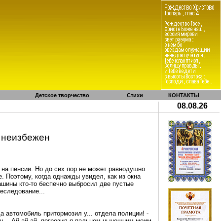
Детское творчество
Стихи
КОНТАКТЫ
08.08.26
 неизбежен
 на пенсии. Но до сих пор не может равнодушно
е. Поэтому, когда однажды увидел, как из окна
шины кто-то беспечно выбросил две пустые
еследование...
да
автомобиль
притормозил у... отдела полиции! -
ч. - Ай-ай-ай, погрозил я пальцем нынешним моим