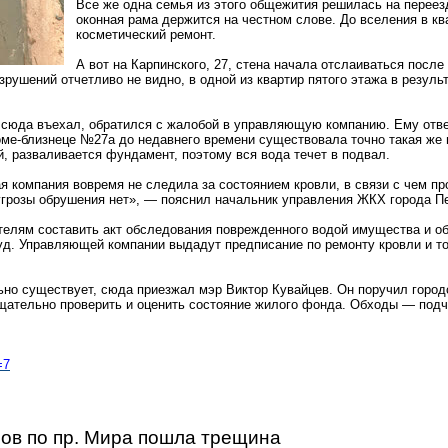
Все же одна семья из этого общежития решилась на переезд
оконная рама держится на честном слове. До вселения в к
косметический ремонт.
А вот на Карпинского, 27, стена начала отслаиваться после т
зрушений отчетливо не видно, в одной из квартир пятого этажа в резуль
о сюда въехал, обратился с жалобой в управляющую компанию. Ему отве
оме-близнеце №27а до недавнего времени существовала точно такая же 
, разваливается фундамент, поэтому вся вода течет в подвал.
я компания вовремя не следила за состоянием кровли, в
связи
с чем пр
й угрозы обрушения нет», — пояснил начальник управления ЖКХ города П
елям составить акт обследования поврежденного водой имущества и о
 суд. Управляющей компании выдадут предписание по ремонту кровли и т
льно существует, сюда приезжал мэр Виктор Кувайцев. Он поручил горо
щательно проверить и оценить состояние жилого фонда. Обходы — под
=7
ов по пр. Мира пошла трещина