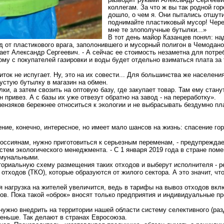
коллегам. За что ж вы так родной го
дошло, о чем я. Они пытались отшути
поднимайте пластиковый мусор! Чере
мне те злополучные бутылки...»
В тот день майор Казанцев понял: н
д от пластикового врага, заполонившего и мусорный полигон в Чемодано
ет Александр Сергеевич. - А сейчас ее стоимость незаметна для потреб
ому с покупателей газировки и воды будет отдельно взиматься плата за
иток не испугает. Ну, это на их совести... Для большинства же населени
пустую бутылку в магазин на обмен.
ки, а затем свозить на оптовую базу, где закупает товар. Там ему стан
 привез. А с базы их уже отвезут обратно на завод - на переработку».
пензяков
бережнее относиться к экологии и не выбрасывать бездумно пл
ие, конечно, интересное, но имеет мало шансов на жизнь: спасение гор
россиянам, нужно приготовиться к серьезным переменам, - предупрежд
стем экологического менеджмента. - С 1 января 2019 года в стране пом
ммунальными.
ториальную схему размещения таких отходов и выберут исполнителя - р
отходов (ТКО), которые образуются от жилого сектора. А это значит, 
я нагрузка на жителей увеличится, ведь в тарифы на вывоз отходов вкл
в. Пока такой «оброк» вносят только предприятия и индивидуальные п
нужно внедрить на территории нашей области систему селективного (ра
еньше. Так делают в странах Евросоюза.