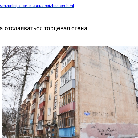
5/razdelnij_sbor_musora_neizbezhen.html
а отслаиваться торцевая стена