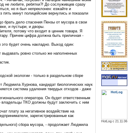
род не любите, ребятки?! До сослуживцев сразу
ться, но я был непреклонен: езжайте и
з пять минут полицейские вернулись и показали
адо брать дело спасения
Пензы
от мусора в свои
вке, и пустыри, и дворы.
ителя, потому что входит в ценник товара. Я
 тару. Причем цифра должна быть приличная -
я это будет очень накладно. Выход один:
ут выдавать ровно столько же наполненных
астик.
одской экологии - только в раздельном сборе
ает Людмила
Хурнова
, кандидат биологических наук
еняется система удаления твердых отходов - даже
егионального оператора. Он будет ответственным
что владельцы ТКО должны будут заключить с ним
ючат плату за негативное воздействие на
редприниматели, зарегистрированные как
HotLog с 21.11.06
здельного) сбора мусора, - продолжает Людмила