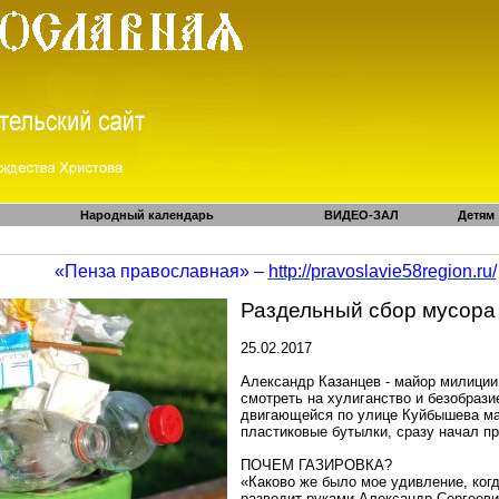
Народный календарь
ВИДЕО-ЗАЛ
Детям
«Пенза православная» –
http://pravoslavie58region.ru/
Раздельный сбор мусора
25.02.2017
Александр Казанцев - майор милиции
смотреть на хулиганство и безобрази
двигающейся по улице Куйбышева ма
пластиковые бутылки, сразу начал пр
ПОЧЕМ ГАЗИРОВКА?
«Каково же было мое удивление, ког
разводит руками Александр Сергееви