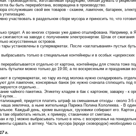
ная. Производитель, изготавливая продукцию, обязан думать о
рециклин
могла бы быть переработана, возвращена в производство.
ора отслуживших свой век товаров - скажем, лампочек, батареек, элек
а утилизацию.
ивно участвовать в раздельном сборе мусора и приносить то, что готовит
лько грядет. А во многих странах уже давно
отшлифована
. Например, в 
 сжигаются на заводе с получением электроэнергии. Шлак от сжигания 
лько искусственных островов.
й тары установлены в супермаркетах. После «заглатывания» пустых бут
выбрасывать только в специальные контейнеры и в особых «
цюрихских
 перерабатывается отдельно от картона, контейнеры для стекла тоже под
ть бутылки можно только до 19:00, а по воскресеньям и праздникам во
т в супермаркетах, но тару из-под молока нужно складировать отдель
ют для лампочек, консервных банок (их нужно сначала сплющить под пр
ируются отдельно...
е чайного пакетика. Этикетку кладем в бак с картоном, заварку - к орга
 кулек...
етализацией, придется платить штраф за смешанные отходы - около 3-5
т наша землячка, а ныне жительница Парижа Полина
Кололеева
. -
В один
тальное.
Каждый день, кроме выходных, грузовики собирают его. Картон 
ка там обработать нельзя, к примеру, стаканчики от сметаны.
ан и пр.) можно выбрасывать только в ночь с воскресенья на понедельни
енты сдавать в аптеку. Часть мусора (вроде сковородок) необходимо с
17 г
.