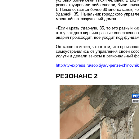
условия более семи тысяч человек. В 2017
реконструировали либо снесли, были приз
В Пензе остается более 80
многоэтажек
, к
Ударной
, 35. Начальник городского управ
масштабных разрушений домов.
«Если брать
Ударную
, 35, то это разный 
что у каждого кирпича разные совершенно х
авария происходит, все уходит под фундам
Он также отметил, что в том, что произошл
самоустранились от управления своей соб
услуги и делали взносы в региональный фо
http://tv-express.ru/sobitiya/v-penze-chinovn
РЕЗОНАНС 2