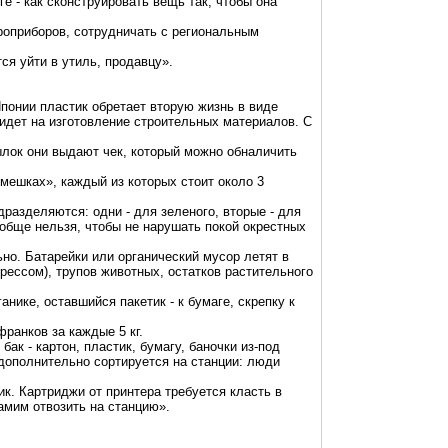
ге
- как сконструировать вещь так, чтобы она
троприборов, сотрудничать с региональным
ся уйти в утиль, продавцу».
Японии пластик обретает вторую жизнь в виде
идет на изготовление строительных материалов. С
ылок они выдают чек, который можно обналичить
мешках», каждый из которых стоит около 3
разделяются: одни - для зеленого, вторые - для
обще нельзя, чтобы не нарушать покой окрестных
но. Батарейки или органический мусор летят в
ессом), трупов животных, остатков растительного
нике, оставшийся пакетик - к бумаге, скрепку к
 франков за каждые
5 кг
.
 бак - картон, пластик, бумагу, баночки из-под
дополнительно сортируется на станции: люди
к. Картриджи от принтера требуется класть в
амим отвозить на станцию».