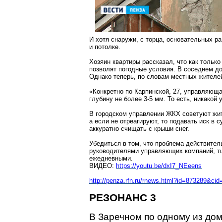
И хотя снаружи, с торца, основательных ра
и потолке.
Хозяин квартиры рассказал, что как тольк
позволят погодные условия. В соседнем д
Однако теперь, по словам местных жителей
«Конкретно по Карпинской, 27, управляюща
глубину не более 3-
5 мм
. То есть, никако
В городском управлении ЖКХ советуют жит
а если не отреагируют, то подавать иск в
аккуратно счищать с крыши снег.
Убедиться в том, что проблема действите
руководителями управляющих компаний, т
ежедневными.
ВИДЕО:
https://youtu.be/dxI7_NEeens
http://penza.rfn.ru/rnews.html?id=873289&cid
РЕЗОНАНС 3
В
Заречном
по одному из дом