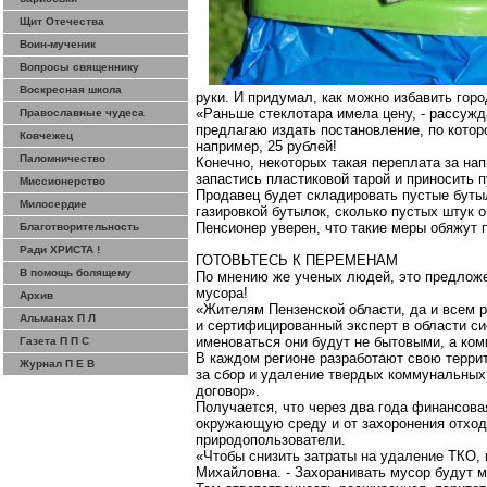
Щит Отечества
Воин-мученик
Вопросы священнику
Воскресная школа
руки. И придумал, как можно избавить горо
«Раньше стеклотара имела цену, - рассужда
Православные чудеса
предлагаю издать постановление, по котор
Ковчежец
например, 25 рублей!
Паломничество
Конечно, некоторых такая переплата за нап
запастись пластиковой тарой и приносить 
Миссионерство
Продавец будет складировать пустые бутыл
Милосердие
газировкой бутылок, сколько пустых штук он
Пенсионер уверен, что такие меры обяжут
Благотворительность
Ради ХРИСТА !
ГОТОВЬТЕСЬ К ПЕРЕМЕНАМ
В помощь болящему
По мнению же ученых людей, это предложен
мусора!
Архив
«Жителям Пензенской области, да и всем 
Альманах П Л
и сертифицированный эксперт в области си
именоваться они будут не бытовыми, а ко
Газета П П С
В каждом регионе разработают свою терри
Журнал П Е В
за сбор и удаление твердых коммунальных 
договор».
Получается, что через два года финансова
окружающую среду и от захоронения отходо
природопользователи
.
«Чтобы снизить затраты на удаление ТКО, 
Михайловна. -
Захоранивать
мусор будут м