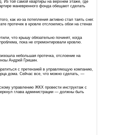
. Из той самой квартиры на верхнем этаже, где
вартире маневренного фонда обещают сделать
ого, как из-за потепления активно стал таять снег.
тате протечек в кровле отслоились обои на стенах
тили, что крышу обязательно починят, когда
проблема, пока не отремонтировали кровлю.
оизошла небольшая протечка, отслоение на
ензы Андрей Гришин.
братиться с претензией в управляющую компанию,
орца дома. Сейчас все, что можно сделать, —
дскому управлению ЖКХ провести инструктаж с
черкнул глава администрации — должны быть