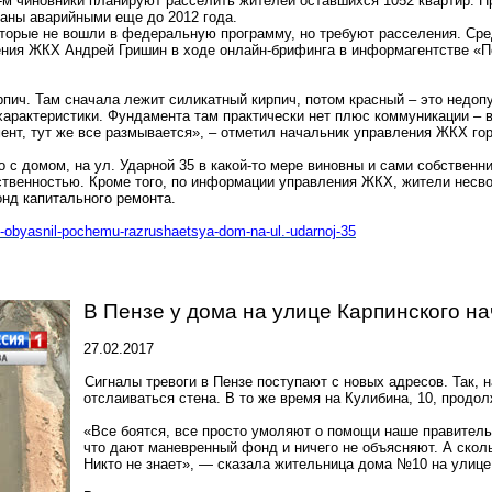
-м чиновники планируют расселить жителей оставшихся 1052 квартир. П
наны аварийными еще до 2012 года.
оторые не вошли в федеральную программу, но требуют расселения. Сред
ления ЖКХ Андрей Гришин в ходе
онлайн-брифинга
в информагентстве «П
кирпич. Там сначала лежит силикатный кирпич, потом красный – это недо
арактеристики. Фундамента там практически нет плюс коммуникации – в 
ент, тут же все размывается», – отметил начальник управления ЖКХ го
о с домом, на ул. Ударной 35 в какой-то мере виновны и сами собственни
ственностью. Кроме того, по информации управления ЖКХ, жители несв
нд капитального ремонта.
ik-obyasnil-pochemu-razrushaetsya-dom-na-ul.-udarnoj-35
В Пензе у дома на улице Карпинского н
27.02.2017
Сигналы тревоги в Пензе поступают с новых адресов. Так, 
отслаиваться стена. В то же время на Кулибина, 10, продо
«Все боятся, все просто умоляют о помощи наше правительс
что дают маневренный фонд и ничего не объясняют. А ско
Никто не знает», — сказала жительница дома №10 на улице