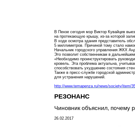
В Пензе сегодня мэр Виктор Кувайцев выез
на протекающую крышу, из-за которой зали
В ходе осмотра здания представитель обсл
5 миллиметров
. Причиной тому стало намо
Начальник городского управления ЖКХ Анд
Это позволит собственникам в дальнейшем
«Необходимо проинструктировать руководи
кровель. Эта проблема актуальна, учитыва
способствовать ухудшению состояния стен
Также в пресс-службе городской администр
для устранения нарушений.
http://www.temapenza.ru/news/society/item/3
РЕЗОНАНС
Чиновник объяснил, почему р
26.02.2017