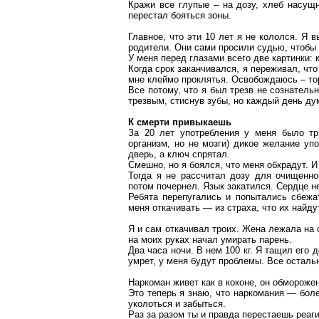
Кражи все глупые – на дозу, хлеб насущн
перестал бояться зоны.
Главное, что эти 10 лет я не кололся. Я 
родители. Они сами просили судью, чтобы
У меня перед глазами всего две картинки:
Когда срок заканчивался, я переживал, что
мне клеймо проклятья. Освобождаюсь – торч
Все потому, что я был трезв не сознатель
трезвым, стиснув зубы, но каждый день ду
К смерти привыкаешь
За 20 лет употребления у меня было т
организм, но не мозги) дикое желание уп
дверь, а ключ спрятал.
Смешно, но я боялся, что меня обкрадут. И
Тогда я не рассчитал дозу для очищенно
потом почернел. Язык закатился. Сердце 
Ребята перепугались и попытались сбежа
меня откачивать — из страха, что их найду
Я и сам откачивал троих. Жена лежала на
на моих руках начал умирать парень.
Два часа ночи. В нем
100 кг
. Я тащил его 
умрет, у меня будут проблемы. Все осталь
Наркоман живет как в коконе, он обморожен
Это теперь я знаю, что наркомания — бол
уколоться и забыться.
Раз за разом ты
и
правда перестаешь реаги