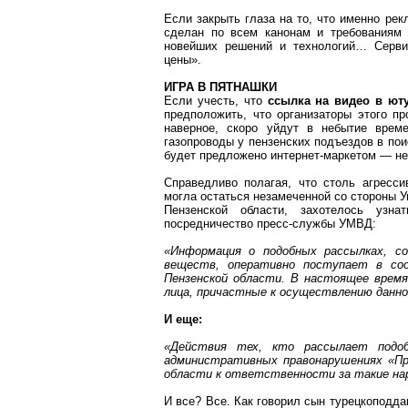
Если закрыть глаза на то, что именно рек
сделан по всем канонам и требованиям 
новейших решений и технологий… Серви
цены».
ИГРА В ПЯТНАШКИ
Если учесть, что
ссылка на видео в
ют
предположить, что организаторы этого пр
наверное, скоро уйдут в небытие врем
газопроводы у пензенских подъездов в по
будет предложено
интернет-маркетом
— не
Справедливо полагая, что столь агресс
могла остаться незамеченной со стороны 
Пензенской области, захотелось узн
посредничество пресс-службы УМВД:
«Информация о подобных рассылках, с
веществ, оперативно поступает в со
Пензенской области. В настоящее врем
лица, причастные к осуществлению данн
И еще:
«Действия тех, кто рассылает подо
административных правонарушениях «Про
области к ответственности за такие нар
И все? Все. Как говорил сын
турецкоподда