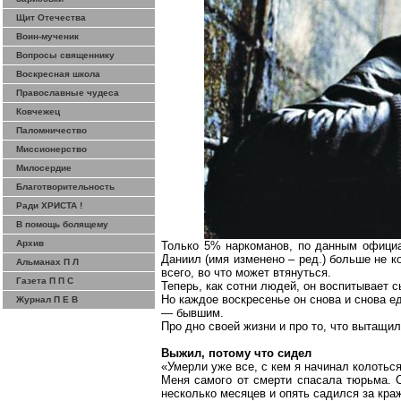
Щит Отечества
Воин-мученик
Вопросы священнику
Воскресная школа
Православные чудеса
Ковчежец
Паломничество
Миссионерство
Милосердие
Благотворительность
Ради ХРИСТА !
В помощь болящему
Архив
Только 5% наркоманов, по данным официал
Даниил (имя изменено – ред.) больше не ко
Альманах П Л
всего, во что может втянуться.
Газета П П С
Теперь, как сотни людей, он воспитывает с
Но каждое воскресенье он снова и снова ед
Журнал П Е В
— бывшим.
Про дно своей жизни и про то, что вытащил
Выжил, потому что сидел
«Умерли уже все, с кем я начинал колоться
Меня самого от смерти спасала тюрьма. С
несколько месяцев и опять садился за краж