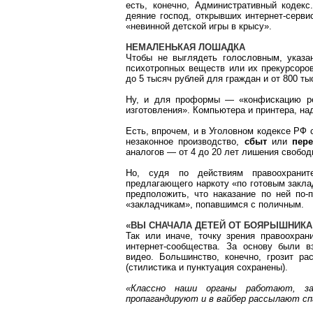
есть, конечно, Административный кодекс
деяние господ, открывших интернет-серви
«невинной детской игры в крысу».
НЕМАЛЕНЬКАЯ ЛОШАДКА
Чтобы не выглядеть голословным, указа
психотропных веществ или их
прекурсоро
до 5 тысяч рублей для граждан и от 800 т
Ну, и для проформы — «конфискацию рек
изготовления». Компьютера и принтера, на
Есть, впрочем, и в Уголовном кодексе РФ
незаконное производство,
сбыт
или
пер
аналогов — от 4 до 20 лет лишения свобод
Но, судя по действиям правоохраните
предлагающего наркоту «по готовым закл
предположить, что наказание по ней по
«закладчикам», попавшимся с поличным.
«ВЫ СНАЧАЛА ДЕТЕЙ ОТ БОЯРЫШНИКА
Так или иначе, точку зрения правоохра
интернет-сообщества
. За основу были 
видео. Большинство, конечно, грозит р
(стилистика и пунктуация сохранены).
«Классно наши органы работают, 
пропагандируют и в
вайбер
рассылают спа