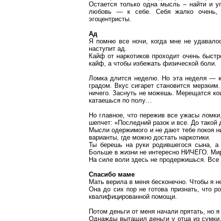
Остается только одна мысль – найти и у
любовь — к себе. Себя жалко очень, 
эгоцентристы.
Ад
Я помню все ночи, когда мне не удавалос
наступит ад.
Кайф
от наркотиков проходит очень быстр
кайф
, а чтобы избежать физической боли.
Ломка длится неделю. Но эта неделя — ка
градом. Вкус сигарет становится мерзким.
ничего. Заснуть не можешь. Мерещатся ко
катаешься по полу…
Но главное, что пережив все ужасы ломки
шепчет: «Последний разок и все. До такой
Мысли одержимого и не дают тебе покоя н
варианты, где можно достать наркотики.
Ты берешь на руки родившегося сына, а
Больше в жизни не интересно НИЧЕГО. Мир
На силе воли здесь не продержишься. Все
Спасибо маме
Мать верила в меня бесконечно. Чтобы я не
Она до сих пор не готова признать, что 
квалифицированной помощи.
Потом деньги от меня начали прятать, но я
Однажды вытащил деньги у отца из сумки,