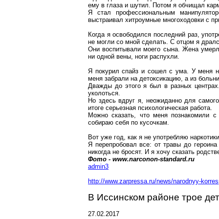
ему в глаза и шутил. Потом я обчищал кар
Я стал профессиональным манипулятор
выстраивал хитроумные
многоходовки
с пр
Когда я освободился последний раз, употр
не могли со мной сделать. С отцом я драл
Они воспитывали моего сына. Жена умерла
ни одной вены, ноги распухли.
Я покурил
спайз
и сошел с ума. У меня н
меня забрали на
детоксикацию
, а из больн
Дважды до этого я был в разных центрах.
уколоться.
Но здесь вдруг я, неожиданно для самог
итоге серьезная психологическая работа.
Можно сказать, что меня познакомили с
собираю себя по кусочкам.
Вот уже год, как я не употребляю наркотики
Я перепробовал все: от травы до героина
никогда не бросят. И я хочу сказать родст
Фото -
www.narconon-standard.ru
admin3
http://www.zarpressa.ru/news/narodnyy-korresp
В
Иссинском
районе трое дет
27.02.2017