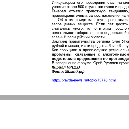
Инициатором его проведения стал нача
участие около 500 студентов вузов и
средн
Генерал отметил тревожную тенденцию
правоохранителями, запрос населения на на
— Об этом свидетельствует рост количе
запрещенных веществ. Если лет десять 
считалось много, то по итогам прошлог
нелегального оборота спиртосодержащей п
главный полицейский области.
Зампред правительства региона Олег
Яго
рублей в месяц, и эти средства было бы л
Как сообщили в пресс-службе региональ
проблемы, связанные с алкоголизмом
подготовили предложения по противоде
В завершение форума Юрий
Рузляев
вручи
Кирилл ЯРЦЕВ
Фото: 58.мвд
.р
ф
http://pravda-news.ru/topic/75776.html