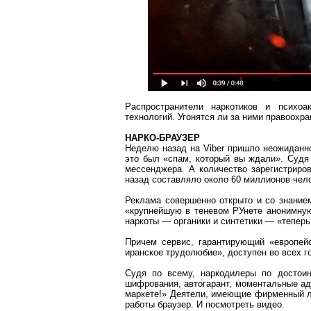
Распространители наркотиков и психо
технологий. Угонятся ли за ними правоохр
НАРКО-БРАУЗЕР
Неделю назад на
Viber
пришло неожиданное
это был «спам, который вы ждали». Судя 
мессенджера
. А количество зарегистрир
назад составляло около 60 миллионов чел
Реклама совершенно открыто и со знанием
«крупнейшую в
теневом
РУнете
анонимную
наркоты — органики и синтетики — «тепер
Причем сервис, гарантирующий «европейс
иранское трудолюбие», доступен во всех го
Судя по всему,
наркодилеры
по достоин
шифрования,
автогарант
, моментальные ад
маркете
!» Деятели, имеющие фирменный л
работы браузер. И посмотреть видео.