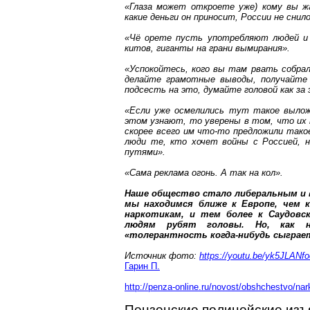
«Глаза
может
откроете уже) кому вы ж
какие деньги он приносит, России не снил
«
Чё
орете пусть употребляют людей и
китов, гиганты на грани вымирания».
«Успокойтесь, кого вы там рвать собрал
делайте грамотные выводы, получайте
подсесть на это, думайте головой как за
«Если уже осмелились тут такое выложи
этом узнают, то уверены в том, что их 
скорее всего им что-то предложили тако
люди те, кто хочет войны с Россией, 
путями».
«Сама реклама огонь. А так на кол».
Наше общество стало либеральным и в
мы находимся ближе к Европе, чем 
наркотикам, и тем более к Саудовск
людям рубят головы. Но, как н
«толерантность когда-нибудь сыграет
Источник фото:
https://youtu.be/yk5JLANf
Гарин П.
http://penza-online.ru/novost/obshchestvo/n
Пензенские полицейские изъ