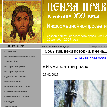
АННОТАЦИИ
Православный календарь
Народный кале
События, вехи истории, имена...
ГЛАВНАЯ
ИЗ ЖИЗНИ МИТРОПОЛИИ
«Пенза правосла
Тронный Зал
«Я умирал три раза»
История епархии
История храмов
27.02.2017
Сурская ГОЛГОФА
МАРТИРОЛОГ
Пензенские святыни
Святые источники
Фотогалерея"ХХ век"
Беседка
Зарисовки