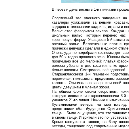
В первый день весны в 1-й гимназии прош
Спортивный зал учебного заведения на 
кавалеры ухаживали за юными красавиц
задорно отплясывали кадриль, играли и ве
Вальс стал фаворитом вечера. Каждая ш
школьный вальс, который перенёс нас 
коричневую форму. Учащиеся 5-й школы за
военный вальс. Белоснежные платья кр
причёски девушки сделали в едином стиле
Очень удачно подобрали костюмы для свое
дух 50-х годов прошлого века. Юноши был
продумано всё до мелочей: платья фасона
волосы убраны в две косички, в которые
белые носочки. Смотрелось всё здорово!
Старшеклассники 1-й гимназии подготов
перемена», гимназисты продемонстрировал
таланты. Оригинально завершили свой тан
цветы девушкам и членам жюри.
На общем фоне своим озорством, ярки
которую исполнили старшеклассники 3-й 
учеников 21-го лицея. Нежные и изысканные
Кульминацией вечера, на мой взгляд,
представили «Бал будущего». Оригинальны
танца
… Б
ыло ощущение, что это танцуют 
в своём танце. И зрители это почувствов
Кроме конкурсных танцев, на балу юнош
беседы, танцевали под современные медл