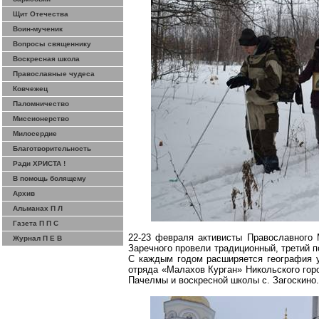
Щит Отечества
Воин-мученик
Вопросы священнику
Воскресная школа
Православные чудеса
Ковчежец
Паломничество
Миссионерство
Милосердие
Благотворительность
Ради ХРИСТА !
В помощь болящему
Архив
Альманах П Л
Газета П П С
22-23 февраля активисты Православного
Журнал П Е В
Заречного провели традиционный, третий п
С каждым годом расширяется география у
отряда «Малахов Курган» Никольского гор
Пачелмы и воскресной школы с.
Загоскино
.