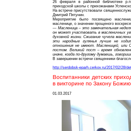
26 февраля в районной библиотеке р.
приходской школы с прихожанами Успенско
На встрече присутствовали священнослу
Дмитрий Пятунин.
Мероприятие было посвящено маслен
масленице, о значении прощеного воскресе
— Масленица – это замечательная неделя
он может участвовать в масленичных уве
духовной жизни. Сжигание чучела маслени
эти народные гулянья лучше не ходит
отношения не имеют. Масленицей, или С
постом. Великий пост – время обновлени
иначе, когда по-другому думаешь, говориш
В завершении встречи священники благосло
http://serdobsk-eparh.cerkov.ru/2017/02/28/d
Воспитанники детских прихо
в викторине по Закону
Божию
01.03.2017