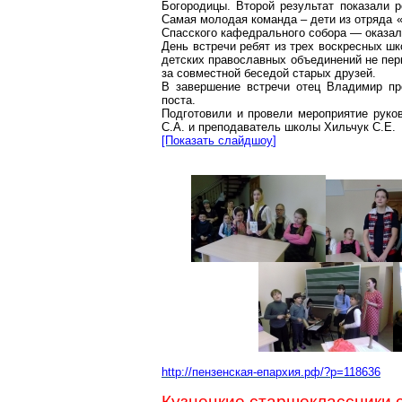
Богородицы. Второй результат показали 
Самая молодая команда – дети из отряда 
Спасского кафедрального собора — оказал
День встречи ребят из трех воскресных шк
детских православных объединений не пер
за совместной беседой старых друзей.
В завершение встречи отец Владимир пр
поста.
Подготовили и провели мероприятие рук
С.А. и преподаватель школы
Хильчук
С.Е.
[Показать
слайдшоу
]
http://
пензенская-епархия.рф/?p=118636
Кузнецкие старшеклассники 