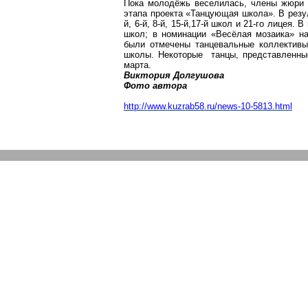
Пока молодёжь веселилась, члены жюри в
этапа проекта «Танцующая школа». В резул
й, 6-й, 8-й, 15-й,17-й школ и 21-го лицея
школ; в номинации «Весёлая мозаика» на
были отмечены танцевальные коллективы 
школы. Некоторые танцы, представленные
марта.
Виктория
Долгушова
Фото автора
http://www.kuzrab58.ru/news-10-5813.html