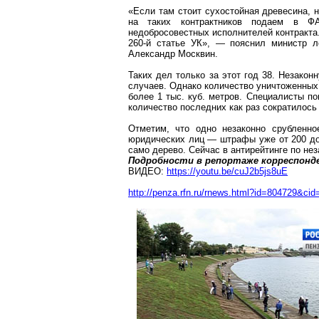
«Если там стоит сухостойная древесина, 
на таких контрактников подаем в ФА
недобросовестных исполнителей контракта
260-й статье УК», — пояснил министр ле
Александр Москвин.
Таких дел только за этот год 38. Незако
случаев. Однако количество уничтоженных
более 1 тыс. куб. метров. Специалисты п
количество последних как раз сократилось 
Отметим, что одно незаконно срубленно
юридических лиц — штрафы уже от 200 до 
само дерево. Сейчас в
антирейтинге
по нез
Подробности в репортаже корреспонде
ВИДЕО:
https://youtu.be/cuJ2b5js8uE
http://penza.rfn.ru/rnews.html?id=804729&cid