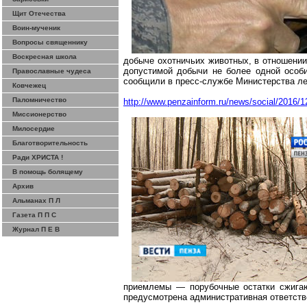
Щит Отечества
Воин-мученик
Вопросы священнику
Воскресная школа
добыче охотничьих животных, в отношении
допустимой добычи не более одной особи
Православные чудеса
сообщили в пресс-службе Министерства лес
Ковчежец
Паломничество
http://www.penzainform.ru/news/social/2016/1
Миссионерство
Милосердие
Благотворительность
Ради ХРИСТА !
В помощь болящему
Архив
Альманах П Л
Газета П П С
Журнал П Е В
приемлемы — порубочные остатки сжигаю
предусмотрена административная ответстве