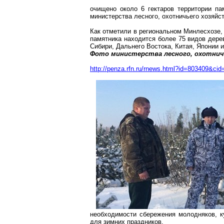
очищено около
6 гектаров
территории па
министерства лесного, охотничьего хозяйс
Как отметили в региональном
Минлесхозе
,
памятника находится более 75 видов дер
Сибири, Дальнего Востока, Китая, Японии 
Фото министерства лесного, охотнич
http://penza.rfn.ru/rnews.html?id=803409&cid
необходимости сбережения молодняков, к
для зимних праздников.