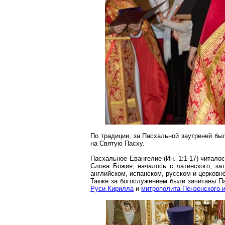
По традиции, за Пасхальной заутреней б
на Святую Пасху.
Пасхальное Евангелие (Ин. 1:1-17) читало
Слова Божия, началось
с
латинского, за
английском, испанском, русском и церковн
Также за богослужением были зачитаны 
Руси Кирилла
и
митрополита Пензенского