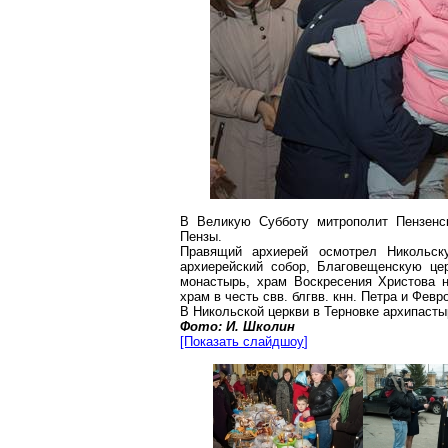
В Великую Субботу митрополит Пензен
Пензы.
Правящий архиерей осмотрел Никольс
архиерейский собор, Благовещенскую це
монастырь, храм Воскресения Христова н
храм в честь
свв
.
блгвв
.
кнн
. Петра и Февр
В Никольской церкви в Терновке архипасты
Фото: И.
Школин
[Показать
слайдшоу
]