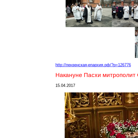
http://пензенская-епархия.рф/?p=126776
Накануне Пасхи митрополит
15.04.2017