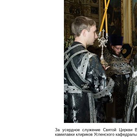
За усердное служение Святой Церкви 
камилавки клириков Успенского кафедральн