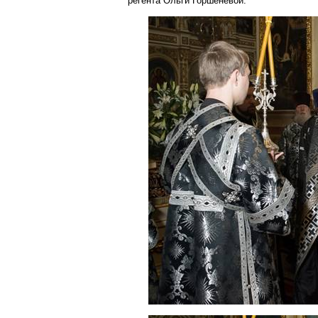
регента Ольги
Горшеневой
.