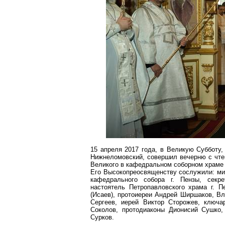
15 апреля 2017 года, в Великую Субботу
Нижнеломовский
, совершил вечерню с чт
Великого в кафедральном соборном храме 
Его Высокопреосвященству сослужили: мит
кафедрального собора г. Пензы, секр
настоятель Петропавловского храма г. П
(Исаев), протоиереи Андрей
Ширшаков
, В
Сергеев, иерей Виктор Сторожев, ключа
Соколов, протодиаконы Дионисий Сушко
Сурков.