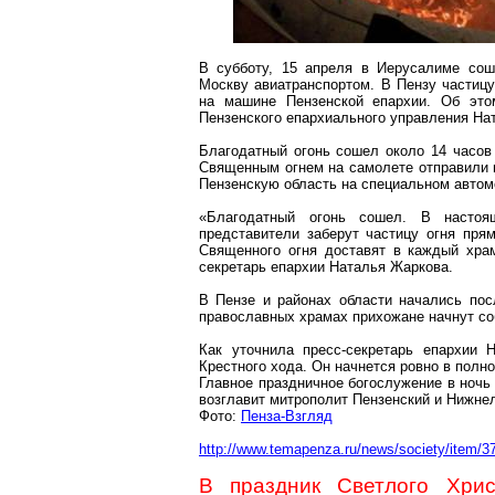
В субботу, 15 апреля в Иерусалиме сош
Москву авиатранспортом. В Пензу частицу
на машине Пензенской епархии. Об это
Пензенского епархиального управления Н
Благодатный огонь сошел около 14 часов
Священным огнем на
самолете
отправили 
Пензенскую область на специальном
автом
«Благодатный огонь сошел. В насто
представители заберут частицу огня пря
Священного огня доставят в каждый храм
секретарь епархии Наталья
Жаркова
.
В Пензе и районах области начались по
православных храмах прихожане начнут со
Как уточнила пресс-секретарь епархии
Крестного хода. Он начнется ровно в полно
Главное праздничное богослужение в ночь
возглавит митрополит Пензенский и
Нижне
Фото:
Пенза-Взгляд
http://www.temapenza.ru/news/society/item/3
В праздник Светлого Хри