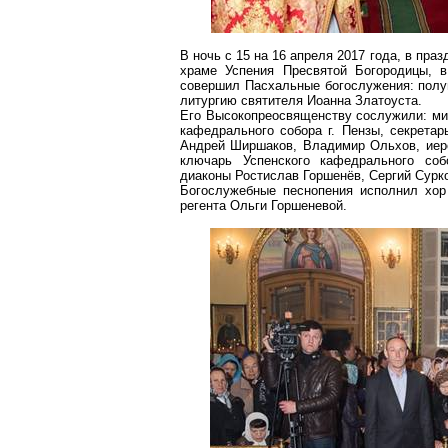
В ночь с 15 на 16 апреля 2017 года, в пр
храме Успения Пресвятой Богородицы, 
совершил Пасхальные богослужения:
полу
литургию святителя Иоанна Златоуста.
Его Высокопреосвященству сослужили: мит
кафедрального собора
г
. Пензы, секрета
Андрей
Ширшаков
, Владимир
Ольхов
, ие
ключарь Успенского кафедрального со
диаконы Ростислав
Горшенёв
, Сергий Сурк
Богослужебные песнопения исполнил хор
регента Ольги
Горшеневой
.