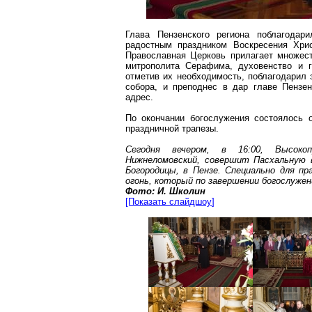
Глава Пензенского региона поблагода
радостным праздником Воскресения Хрис
Православная Церковь прилагает множест
митрополита Серафима, духовенство и г
отметив их необходимость, поблагодарил 
собора, и преподнес в дар главе Пензе
адрес.
По окончании богослужения состоялось о
праздничной трапезы.
Сегодня вечером, в 16:00, Высоко
Нижнеломовский
, совершит Пасхальную 
Богородицы, в Пензе. Специально для п
огонь, который по завершении богослуже
Фото: И.
Школин
[Показать
слайдшоу
]