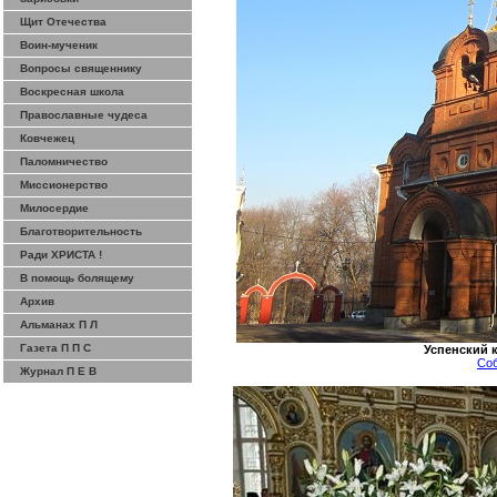
Щит Отечества
Воин-мученик
Вопросы священнику
Воскресная школа
Православные чудеса
Ковчежец
Паломничество
Миссионерство
Милосердие
Благотворительность
Ради ХРИСТА !
В помощь болящему
Архив
Альманах П Л
Газета П П С
Успенский 
Соб
Журнал П Е В