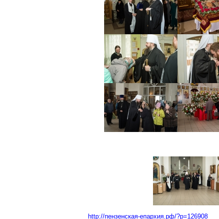
http://пензенская-епархия.рф/?p=126908