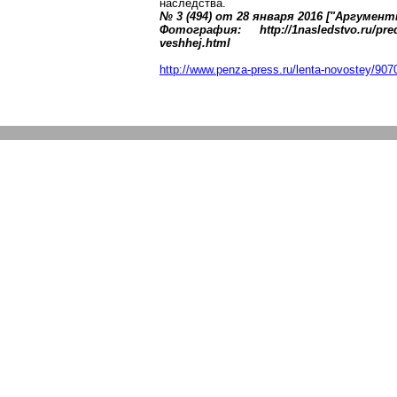
наследства.
№ 3 (494) от 28 января 2016 ["Аргумен
Фотография: http://1nasledstvo.ru/pred
veshhej.html
http://www.penza-press.ru/lenta-novostey/90