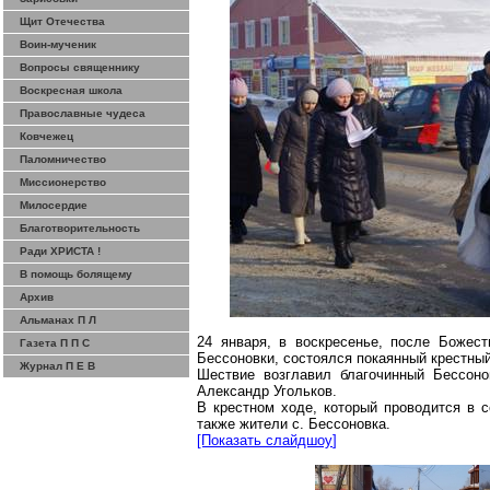
Щит Отечества
Воин-мученик
Вопросы священнику
Воскресная школа
Православные чудеса
Ковчежец
Паломничество
Миссионерство
Милосердие
Благотворительность
Ради ХРИСТА !
В помощь болящему
Архив
Альманах П Л
24 января, в воскресенье, после Божест
Газета П П С
Бессоновки, состоялся покаянный крестный
Журнал П Е В
Шествие возглавил благочинный
Бессоно
Александр Угольков.
В крестном ходе, который проводится в с
также жители
с
. Бессоновка.
[Показать
слайдшоу
]