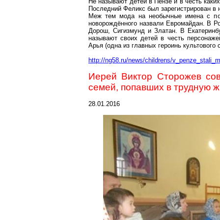
Не называют детей в Пензе и в честь каки
Последний Феликс был зарегистрирован в н
Меж тем мода на необычные имена с пол
новорождённого назвали
Евромайдан
. В Р
Дорош, Сигизмунд и
Златан
. В Екатерин
называют своих детей в честь персонаже
Арья
(одна из главных героинь культового 
http://ng58.ru/news/childrens/v_penze_stali
Иерей Виктор Сторожев со
семей, попавших в трудную 
28.01.2016