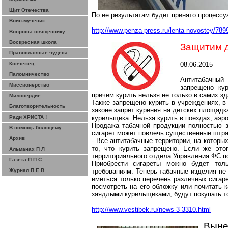
Щит Отечества
По ее результатам будет принято процессу
Воин-мученик
http://www.penza-press.ru/lenta-novostey/7899
Вопросы священнику
Воскресная школа
Защитим д
Православные чудеса
Ковчежец
08.06.2015
Паломничество
Антитабачный
Миссионерство
запрещено ку
причем курить нельзя
не
только в самих зд
Милосердие
Также запрещено курить в учреждениях, в
Благотворительность
законе запрет курения на детских площад
Ради ХРИСТА !
курильщика. Нельзя курить в поездах, аэр
Продажа табачной продукции полностью з
В помощь болящему
сигарет может повлечь существенные штр
Архив
- Все антитабачные территории, на котор
то, что курить запрещено. Если же это
Альманах П Л
территориального отдела Управления ФС п
Газета П П С
Приобрести сигареты можно будет тол
Журнал П Е В
требованиям. Теперь табачные изделия не
иметься только перечень различных сигаре
посмотреть на его обложку или почитать 
заядлыми курильщиками, будут покупать т
http://www.vestibek.ru/news-3-3310.html
Выне