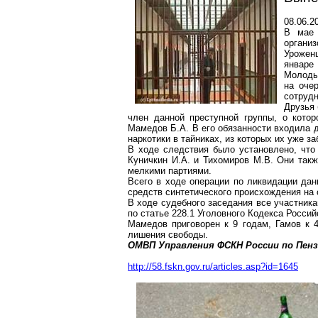
08.06.2
В мае 
организ
Урожен
январе
Молоды
на оче
сотрудн
Друзья
член данной преступной группы, о кото
Мамедов Б.А. В его обязанности входила д
наркотики в тайниках, из которых их уже з
В ходе следствия было установлено, что
Куничкин
И.А. и Тихомиров М.В. Они такж
мелкими партиями.
Всего в ходе операции по ликвидации дан
средств синтетического происхождения на
В ходе судебного заседания все участник
по статье 228.1 Уголовного Кодекса Росси
Мамедов приговорен к 9 годам, Гамов к 
лишения свободы.
ОМВП Управления ФСКН России по Пенз
http://58.fskn.gov.ru/articles.asp?id=1645