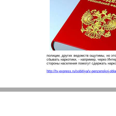
полиции, других ведомств ощутимы, но эт
сбывать наркотики, - например, через Инт
стороны населения помогут сдержать
нарк
http://tv-express.ru/sobitiya/v-penzenskoj-obla