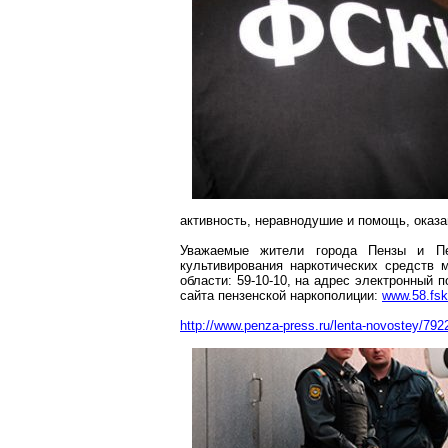
активность, неравнодушие и помощь, оказ
Уважаемые жители города Пензы и Пе
культивирования наркотических средств
области: 59-10-10, на адрес электронный 
сайта пензенской
наркополиции
:
www.58.fsk
http://www.penza-press.ru/lenta-novostey/792