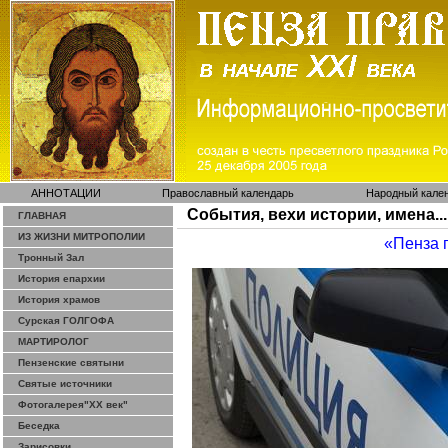
АННОТАЦИИ
Православный календарь
Народный кале
События, вехи истории, имена...
ГЛАВНАЯ
ИЗ ЖИЗНИ МИТРОПОЛИИ
«Пенза 
Тронный Зал
История епархии
История храмов
Сурская ГОЛГОФА
МАРТИРОЛОГ
Пензенские святыни
Святые источники
Фотогалерея"ХХ век"
Беседка
Зарисовки