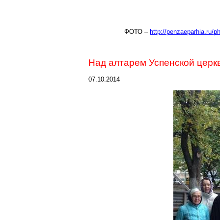
ФОТО –
http://penzaeparhia.ru/
Над алтарем Успенской церкв
07.10.2014