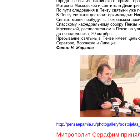
города Пензы из Тихвинского храма гор
Матроны Московской и святителя Димитрия
По пути следования в Пензу святыни уже п
В Пензу святыни доставит архимандрит Ник
Святые мощи пробудут в Покровском архие
Спасскому кафедральному собору Пензы на
Московской, расположенном в Пензе на ул
до понедельника, 20 октября.
Пребывание святынь в Пензе имеет целью
Саратове, Воронеже и Липецке.
Фото: Н. Жаркова
http://penzaeparhia.ru/photogallery/sostoja
Митрополит Серафим принял 