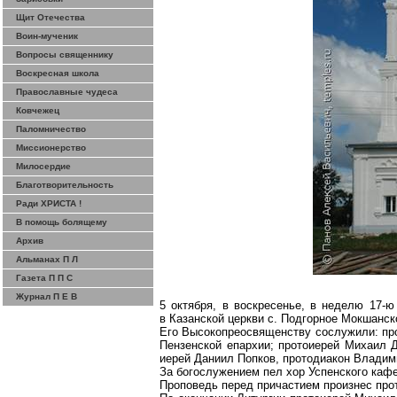
Щит Отечества
Воин-мученик
Вопросы священнику
Воскресная школа
Православные чудеса
Ковчежец
Паломничество
Миссионерство
Милосердие
Благотворительность
Ради ХРИСТА !
В помощь болящему
Архив
Альманах П Л
Газета П П С
Журнал П Е В
5 октября, в воскресенье, в неделю 17
в Казанской церкви с. Подгорное Мокшанск
Его Высокопреосвященству сослужили: про
Пензенской епархии; протоиерей Михаил Д
иерей Даниил Попков, протодиакон Владими
За богослужением пел хор Успенского кафе
Проповедь перед причастием произнес про