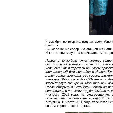
7 октября, во вторник, над алтарем Успе
крестом.
Чин освящения совершил священник Илия По
Изготовлением купола занимались мастера 
Первая в Пензе больничная церковь Тихви
был приписан Успенский храм при больнич
Успенский храм передали на нужды прозект
Молитвенный дом праведного Иоанна Кро
молитвенная комната, где совершали мол
2 января 1999 года, в день 90-летия со
здесь первую литургию. Молитвенный дом
После открытия Успенской церкви он пе
оставались и те, кому трудно выйти из з
7 апреля 2009 года, на Благовещение, 
психиатрической больницы имени К.Р. Евг
литургию. В марте 2011 года Успенская це
освятил купол и крест храма.