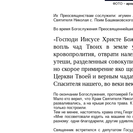
ФОТО –
арх
Их Преосвященствам сослужили: игумен А
Святителя Николая с. Поим Башмаковского
Во время Богослужения Преосвященнейший
Господи Иисусе Христе Бо
«
вопль чад Твоих в земле 
кровопролития, отврати нал
утеши, разделенныя совокупи
но скорое примирение яко щ
Церкви Твоей и верным чада
Спасителя нашего, во веки ве
По окончании Богослужения, протоиерей Г
Мало кто верил, что Храм Святителя Никол
разваливались, а на крыше росла трава. К
только построили.
Тем не менее, настоятель храма отец Георг
«Мне посоветовали ездить на машине по к
разному: одни благодарили, другие удивля
Священник встретился с депутатом Госу